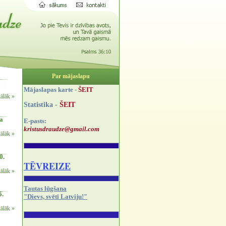
Par mājaslapu
Mājaslapas karte -
ŠEIT
tālāk »
Statistika -
ŠEIT
da
E-pasts:
kristusdraudze@gmail.com
tālāk »
0.
TĒVREIZE
tālāk »
Tautas lūgšana
5.
"Dievs, svētī Latviju!"
tālāk »