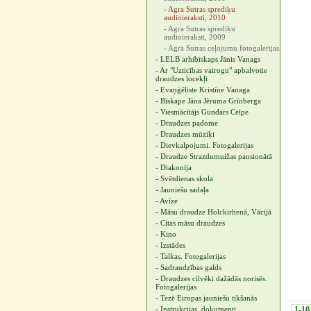
- Agra Sutras sprediķu
audioieraksti, 2010
- Agra Sutras sprediķu
audioieraksti, 2009
- Agra Sutras ceļojumu fotogalerijas
- LELB arhibīskaps Jānis Vanags
- Ar "Uzticības vairogu" apbalvotie
draudzes locekļi
- Evaņģēliste Kristīne Vanaga
- Bīskape Jāna Jēruma Grīnberga
- Viesmācītājs Gundars Ceipe
- Draudzes padome
- Draudzes mūziķi
- Dievkalpojumi. Fotogalerijas
- Draudze Strazdumuižas pansionātā
- Diakonija
- Svētdienas skola
- Jauniešu sadaļa
- Avīze
- Māsu draudze Holckirhenā, Vācijā
- Citas māsu draudzes
- Kino
- Izstādes
- Talkas. Fotogalerijas
- Sadraudzības galds
- Draudzes cilvēki dažādās norisēs.
Fotogalerijas
- Tezē Eiropas jauniešu tikšanās
- Instrukcijas, dokumenti
1-10