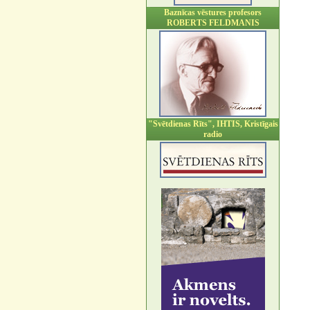
Baznīcas vēstures profesors
ROBERTS FELDMANIS
"Svētdienas Rīts", IHTIS, Kristīgais
radio