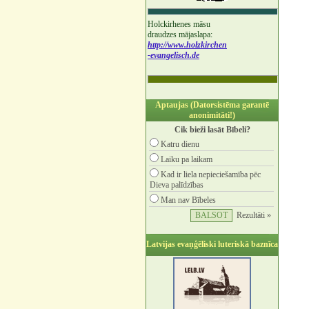
Holckirhenes māsu
draudzes mājaslapa:
http://www.holzkirchen
-evangelisch.de
Aptaujas (Datorsistēma garantē
anonimitāti!)
Cik bieži lasāt Bībeli?
Katru dienu
Laiku pa laikam
Kad ir liela nepieciešamība pēc
Dieva palīdzības
Man nav Bībeles
Rezultāti »
Latvijas evaņģēliski luteriskā baznīca