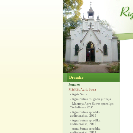
Draudze
- Jaunumi
- Mācītājs Agris Sutra
- Agris Sutra
- Agra Sutras 50 gadu jubileja
- Mācītāja Agra Sutras sprediķis
"Svētdienas Rītā"
- Agra Sutras sprediķu
audioieraksti, 2013
- Agra Sutras sprediķu
audioieraksti, 2012
- Agra Sutras sprediķu
audioieraksti, 2011