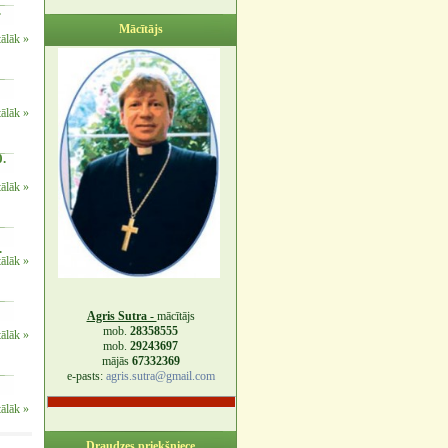
.
Mācītājs
tālāk »
tālāk »
0.
tālāk »
.
tālāk »
Agris Sutra -
mācītājs
mob.
28358555
tālāk »
mob.
29243697
mājās
67332369
e-pasts:
agris.sutra@gmail.com
tālāk »
Draudzes priekšniece