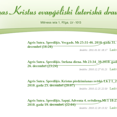
Agris Sutra. Sprediķis. Vecgads. Mt 25:31-46. 2010. gada 31.
decembrī (16:26)
Lasīt 
Iesūtīts: 2011.01.01 18:17
Agris Sutra. Sprediķis. Stefana diena. Mt 23:34_39 2010. ga
26. decembrī (23:24)
Lasīt 
Iesūtīts: 2010.12.27 01:21
Agris Sutra. Sprediķis. Kristus piedzimšanas svētki. Lk 2 1_2
2010. gada 25. decembrī (20:07)
Lasīt 
Iesūtīts: 2010.12.25 22:50
Agris Sutra. Sprediķis. Sapņi. Adventa 4. svētdiena.Mt 1 18:2
2010. gada 19. decembrī. (22:04)
Lasīt 
Iesūtīts: 2010.12.20 13:32