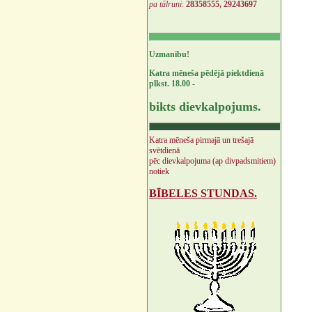
pa tālruni
:
28358555, 29243697
Uzmanību!
Katra mēneša pēdējā piektdienā
plkst. 18.00 -
bikts dievkalpojums.
Katra mēneša pirmajā un trešajā
svētdienā
pēc dievkalpojuma (ap divpadsmitiem)
notiek
BĪBELES STUNDAS.