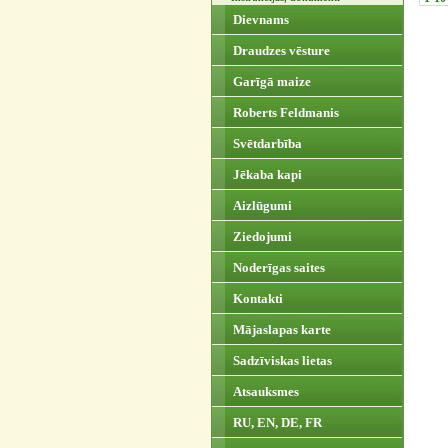
Dievnams
Draudzes vēsture
Garīgā maize
Roberts Feldmanis
Svētdarbība
Jēkaba kapi
Aizlūgumi
Ziedojumi
Noderīgas saites
Kontakti
Mājaslapas karte
Sadzīviskas lietas
Atsauksmes
RU, EN, DE, FR