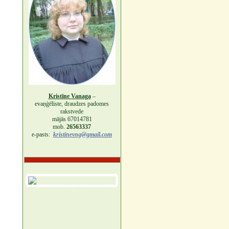
Kristīne Vanaga
–
evaņģēliste, draudzes padomes
rakstvede
mājās 67014781
mob.
26563337
e-pasts:
kristinevng@gmail.com