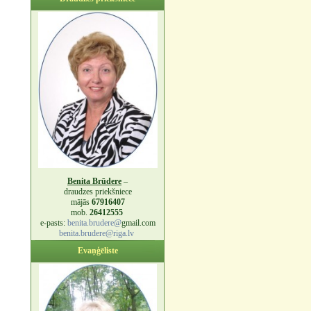
Benita Brūdere
–
draudzes priekšniece
mājās
67916407
mob.
26412555
e-pasts:
benita.brudere@
gmail.com
benita.brudere@riga.lv
Evaņģēliste