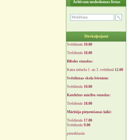
Arhīvam nododamas lietas
Dievkalpojumi
Svētdienās
10.00
Trešdienās
18.00
Bībeles stundas:
Katra mēneša 1. un 3. svētdienā
12.00
Svētdienas skola bērniem:
Svētdienās
10.00
Katehēzes mācību stundas:
Trešdienās
18.00
Mācītāja pieņemšanas laiki:
Trešdienās
17.00
Svētdienās
9.00
pieteikšanās