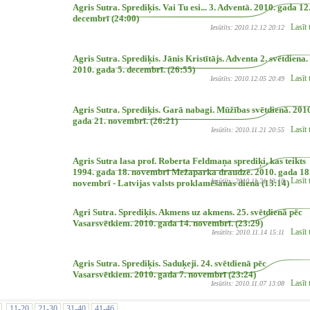
Agris Sutra. Sprediķis. Vai Tu esi... 3. Adventā. 2010. gada 12
decembrī (24:00)
Lasīt 
Iesūtīts: 2010.12.12 20:12
Agris Sutra. Sprediķis. Jānis Kristītājs. Adventa 2. svētdiena.
2010. gada 5. decembrī. (26:55)
Lasīt 
Iesūtīts: 2010.12.05 20:49
Agris Sutra. Sprediķis. Garā nabagi. Mūžības svētdienā. 201
gada 21. novembrī. (26:21)
Lasīt 
Iesūtīts: 2010.11.21 20:55
Agris Sutra lasa prof. Roberta Feldmaņa sprediķi, kas teikts
1994. gada 18. novembrī Mežaparka draudzē. 2010. gada 18
Lasīt 
Iesūtīts: 2010.11.21 13:18
novembrī - Latvijas valsts proklamēšanas dienā (13:14)
Agri Sutra. Sprediķis. Akmens uz akmens. 25. svētdienā pēc
Vasarsvētkiem. 2010. gada 14. novembrī. (23:29)
Lasīt 
Iesūtīts: 2010.11.14 15:11
Agris Sutra. Sprediķis. Saduķeji. 24. svētdienā pēc
Vasarsvētkiem. 2010. gada 7. novembrī (23:24)
Lasīt 
Iesūtīts: 2010.11.07 13:08
11-20
21-30
31-40
41-46