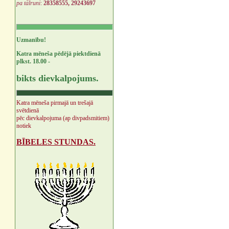
pa tālruni
:
28358555, 29243697
Uzmanību!
Katra mēneša pēdējā piektdienā
plkst. 18.00 -
bikts dievkalpojums.
Katra mēneša pirmajā un trešajā
svētdienā
pēc dievkalpojuma (ap divpadsmitiem)
notiek
BĪBELES STUNDAS.