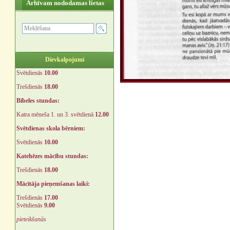
Arhīvam nododamas lietas
Dievkalpojumi
Svētdienās
10.00
Trešdienās
18.00
Bībeles stundas:
Katra mēneša 1. un 3. svētdienā
12.00
Svētdienas skola bērniem:
Svētdienās
10.00
Katehēzes mācību stundas:
Trešdienās
18.00
Mācītāja pieņemšanas laiki:
Trešdienās
17.00
Svētdienās
9.00
pieteikšanās