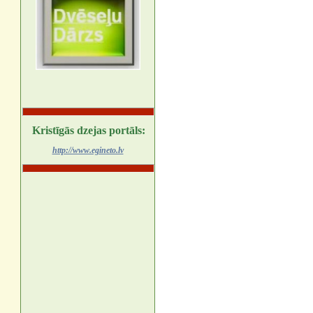
Kristīgās dzejas portāls:
http://www.egineto.lv