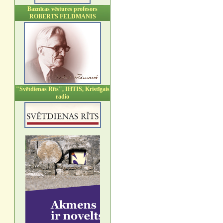
Baznīcas vēstures profesors
ROBERTS FELDMANIS
"Svētdienas Rīts", IHTIS, Kristīgais
radio