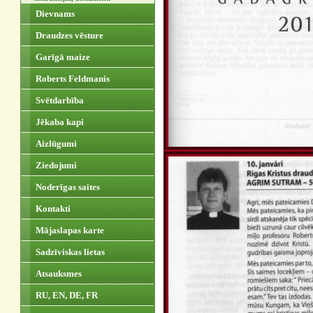
Dievnams
Draudzes vēsture
Garīgā maize
Roberts Feldmanis
Svētdarbība
Jēkaba kapi
Aizlūgumi
Ziedojumi
Noderīgas saites
Kontakti
Mājaslapas karte
Sadzīviskas lietas
Atsauksmes
RU, EN, DE, FR