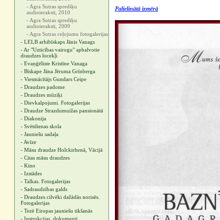
- Agra Sutras sprediķu
‍Palielinātā izmērā
audioieraksti, 2010
- Agra Sutras sprediķu
audioieraksti, 2009
- Agra Sutras ceļojumu fotogalerijas
- LELB arhibīskaps Jānis Vanags
- Ar "Uzticības vairogu" apbalvotie
draudzes locekļi
- Evaņģēliste Kristīne Vanaga
- Bīskape Jāna Jēruma Grīnberga
- Viesmācītājs Gundars Ceipe
- Draudzes padome
- Draudzes mūziķi
- Dievkalpojumi. Fotogalerijas
- Draudze Strazdumuižas pansionātā
- Diakonija
- Svētdienas skola
- Jauniešu sadaļa
- Avīze
- Māsu draudze Holckirhenā, Vācijā
- Citas māsu draudzes
- Kino
- Izstādes
- Talkas. Fotogalerijas
- Sadraudzības galds
- Draudzes cilvēki dažādās norisēs.
Fotogalerijas
- Tezē Eiropas jauniešu tikšanās
- Instrukcijas, dokumenti