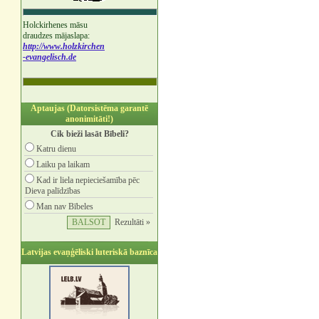
Holckirhenes māsu
draudzes mājaslapa:
http://www.holzkirchen
-evangelisch.de
Aptaujas (Datorsistēma garantē
anonimitāti!)
Cik bieži lasāt Bībeli?
Katru dienu
Laiku pa laikam
Kad ir liela nepieciešamība pēc
Dieva palīdzības
Man nav Bībeles
Rezultāti »
Latvijas evaņģēliski luteriskā baznīca