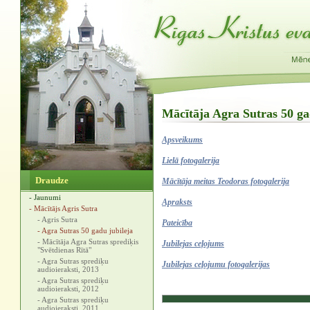
Mācītāja Agra Sutras 50 gad
Apsveikums
Lielā fotogalerija
Draudze
Mācītāja meitas Teodoras fotogalerija
- Jaunumi
Apraksts
- Mācītājs Agris Sutra
- Agris Sutra
Pateicība
- Agra Sutras 50 gadu jubileja
- Mācītāja Agra Sutras sprediķis
‍Jubilejas ceļojums
"Svētdienas Rītā"
- Agra Sutras sprediķu
‍Jubilejas ceļojumu fotogalerijas
audioieraksti, 2013
- Agra Sutras sprediķu
audioieraksti, 2012
- Agra Sutras sprediķu
audioieraksti, 2011