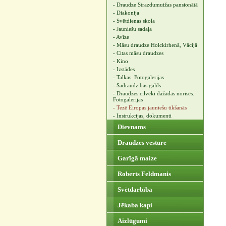
- Draudze Strazdumuižas pansionātā
- Diakonija
- Svētdienas skola
- Jauniešu sadaļa
- Avīze
- Māsu draudze Holckirhenā, Vācijā
- Citas māsu draudzes
- Kino
- Izstādes
- Talkas. Fotogalerijas
- Sadraudzības galds
- Draudzes cilvēki dažādās norisēs.
Fotogalerijas
- Tezē Eiropas jauniešu tikšanās
- Instrukcijas, dokumenti
Dievnams
Draudzes vēsture
Garīgā maize
Roberts Feldmanis
Svētdarbība
Jēkaba kapi
Aizlūgumi