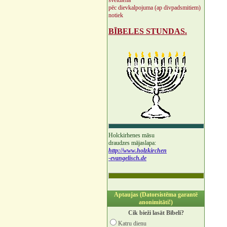
svētdienā
pēc dievkalpojuma (ap divpadsmitiem)
notiek
BĪBELES STUNDAS.
Holckirhenes māsu
draudzes mājaslapa:
http://www.holzkirchen
-evangelisch.de
Aptaujas (Datorsistēma garantē
anonimitāti!)
Cik bieži lasāt Bībeli?
Katru dienu