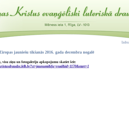
Izdr
Eiropas jauniešu tikšanās 2016. gada decembra nogalē
 visu ziņu un fotogaleriju apkopojumu skatiet šeit:
/kristusdraudze.lelb.lv/?ct=jaunumi&fu=read&id=1170&start=1