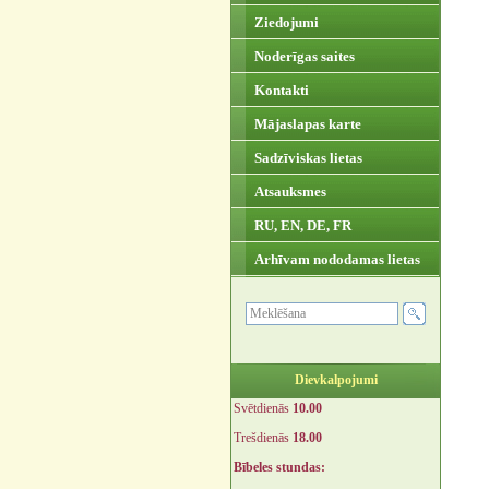
Ziedojumi
Noderīgas saites
Kontakti
Mājaslapas karte
Sadzīviskas lietas
Atsauksmes
RU, EN, DE, FR
Arhīvam nododamas lietas
Dievkalpojumi
Svētdienās
10.00
Trešdienās
18.00
Bībeles stundas: