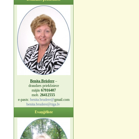
Benita Brūdere
–
draudzes priekšniece
mājās
67916407
mob.
26412555
e-pasts:
benita.brudere@
gmail.com
benita.brudere@riga.lv
Evaņģēliste