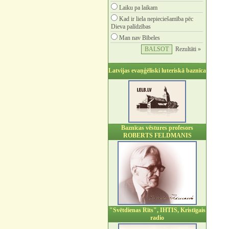
Laiku pa laikam
Kad ir liela nepieciešamība pēc
Dieva palīdzības
Man nav Bībeles
Rezultāti »
Latvijas evaņģēliski luteriskā baznīca
Baznīcas vēstures profesors
ROBERTS FELDMANIS
"Svētdienas Rīts", IHTIS, Kristīgais
radio