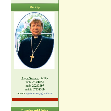
Mācītājs
Agris Sutra -
mācītājs
mob.
28358555
mob.
29243697
mājās
67332369
e-pasts:
agris.sutra@gmail.com
Draudzes priekšniece