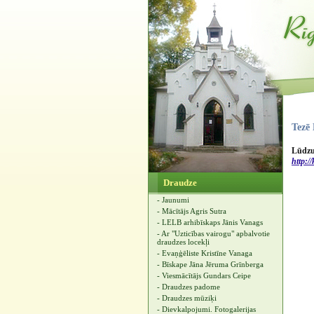
Tezē 
Lūdzu,
http:/
Draudze
- Jaunumi
- Mācītājs Agris Sutra
- LELB arhibīskaps Jānis Vanags
- Ar "Uzticības vairogu" apbalvotie
draudzes locekļi
- Evaņģēliste Kristīne Vanaga
- Bīskape Jāna Jēruma Grīnberga
- Viesmācītājs Gundars Ceipe
- Draudzes padome
- Draudzes mūziķi
- Dievkalpojumi. Fotogalerijas