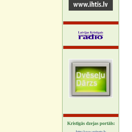
Kristīgās dzejas portāls:
http://www.egineto.lv