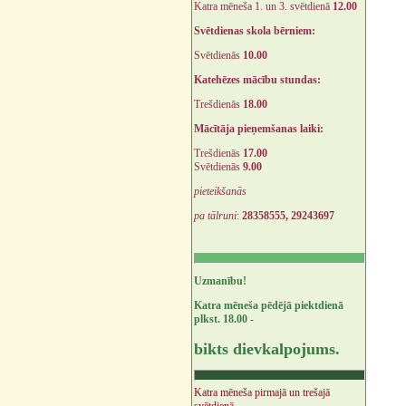
Katra mēneša 1. un 3. svētdienā
12.00
Svētdienas skola bērniem:
Svētdienās
10.00
Katehēzes mācību stundas:
Trešdienās
18.00
Mācītāja pieņemšanas laiki:
Trešdienās
17.00
Svētdienās
9.00
pieteikšanās
pa tālruni
:
28358555, 29243697
Uzmanību!
Katra mēneša pēdējā piektdienā
plkst. 18.00 -
bikts dievkalpojums.
Katra mēneša pirmajā un trešajā