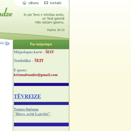
ukāt
Par mājaslapu
Mājaslapas karte -
ŠEIT
Statistika -
ŠEIT
E-pasts:
kristusdraudze@gmail.com
TĒVREIZE
Tautas lūgšana
"Dievs, svētī Latviju!"