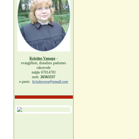
Kristīne Vanaga
–
evaņģēliste, draudzes padomes
rakstvede
mājās 67014781
mob.
26563337
e-pasts:
kristinevng@gmail.com