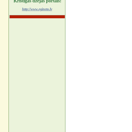
Kristīgās dzejas portāls:
http://www.egineto.lv