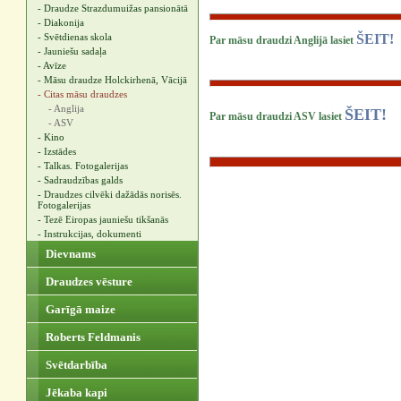
- Draudze Strazdumuižas pansionātā
- Diakonija
- Svētdienas skola
ŠEIT!
Par māsu draudzi Anglijā lasiet
- Jauniešu sadaļa
- Avīze
- Māsu draudze Holckirhenā, Vācijā
- Citas māsu draudzes
- Anglija
ŠEIT!
Par māsu draudzi ASV lasiet
- ASV
- Kino
- Izstādes
- Talkas. Fotogalerijas
- Sadraudzības galds
- Draudzes cilvēki dažādās norisēs.
Fotogalerijas
- Tezē Eiropas jauniešu tikšanās
- Instrukcijas, dokumenti
Dievnams
Draudzes vēsture
Garīgā maize
Roberts Feldmanis
Svētdarbība
Jēkaba kapi