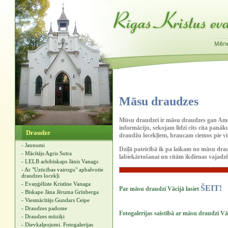
Māsu draudzes
Mūsu draudzei ir māsu draudzes gan Amer
informāciju, sekojam līdzi cits cita pan
Draudze
draudžu locekļiem, braucam ciemos pie v
- Jaunumi
Dziļā pateicībā ik pa laikam no māsu d
- Mācītājs Agris Sutra
labiekārtošanai un citām ikdienas vajadz
- LELB arhibīskaps Jānis Vanags
- Ar "Uzticības vairogu" apbalvotie
draudzes locekļi
- Evaņģēliste Kristīne Vanaga
ŠEIT!
Par māsu draudzi Vācijā lasiet
- Bīskape Jāna Jēruma Grīnberga
- Viesmācītājs Gundars Ceipe
- Draudzes padome
Fotogalerijas saistībā ar māsu draudzi Vā
- Draudzes mūziķi
- Dievkalpojumi. Fotogalerijas