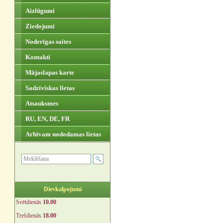
Aizlūgumi
Ziedojumi
Noderīgas saites
Kontakti
Mājaslapas karte
Sadzīviskas lietas
Atsauksmes
RU, EN, DE, FR
Arhīvam nododamas lietas
Dievkalpojumi
Svētdienās
10.00
Trešdienās
18.00