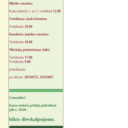
Bībeles stundas:
Katra mēneša 1. un 3. svētdienā
12.00
Svētdienas skola bērniem:
Svētdienās
10.00
Katehēzes mācību stundas:
Trešdienās
18.00
Mācītāja pieņemšanas laiki:
Trešdienās
17.00
Svētdienās
9.00
pieteikšanās
pa tālruni
:
28358555, 29243697
Uzmanību!
Katra mēneša pēdējā piektdienā
plkst. 18.00 -
bikts dievkalpojums.