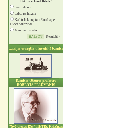
Cik bieži lasāt Bībeli?
Katru dienu
Laiku pa laikam
Kad ir liela nepieciešamība pēc
Dieva palīdzības
Man nav Bībeles
Rezultāti »
Latvijas evaņģēliski luteriskā baznīca
Baznīcas vēstures profesors
ROBERTS FELDMANIS
"Svētdienas Rīts", IHTIS, Kristīgais