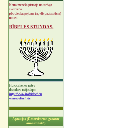
Katra mēneša pirmajā un trešajā
svētdienā
pēc dievkalpojuma (ap divpadsmitiem)
notiek
BĪBELES STUNDAS.
Holckirhenes māsu
draudzes mājaslapa:
http://www.holzkirchen
-evangelisch.de
Aptaujas (Datorsistēma garantē
anonimitāti!)