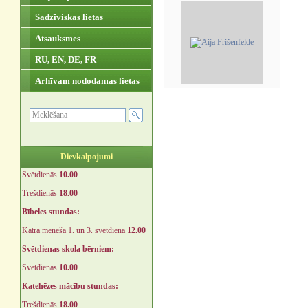
Sadzīviskas lietas
Atsauksmes
RU, EN, DE, FR
Arhīvam nododamas lietas
Dievkalpojumi
Svētdienās
10.00
Trešdienās
18.00
Bībeles stundas:
Katra mēneša 1. un 3. svētdienā
12.00
Svētdienas skola bērniem:
Svētdienās
10.00
Katehēzes mācību stundas:
Trešdienās
18.00