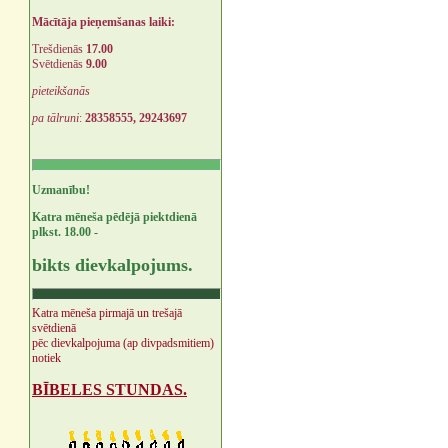
Mācītāja pieņemšanas laiki:
Trešdienās
17.00
Svētdienās
9.00
pieteikšanās
pa tālruni
:
28358555, 29243697
Uzmanību!
Katra mēneša pēdējā piektdienā
plkst. 18.00 -
bikts dievkalpojums.
Katra mēneša pirmajā un trešajā
svētdienā
pēc dievkalpojuma (ap divpadsmitiem)
notiek
BĪBELES STUNDAS.