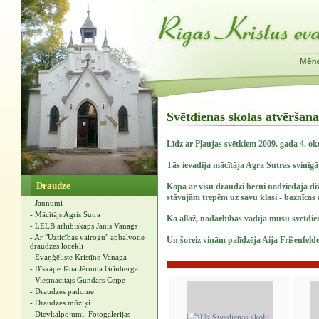
Svētdienas skolas atvēršana
Līdz ar Pļaujas svētkiem 2009. gada 4. o
Tās ievadīja mācītāja Agra Sutras svinīg
Draudze
Kopā ar visu draudzi bērni nodziedāja di
stāvajām trepēm uz savu klasi - baznīcas
- Jaunumi
- Mācītājs Agris Sutra
Kā allaž, nodarbības vadīja mūsu svētdien
- LELB arhibīskaps Jānis Vanags
- Ar "Uzticības vairogu" apbalvotie
Un šoreiz viņām palīdzēja Aija Frišenfelde
draudzes locekļi
- Evaņģēliste Kristīne Vanaga
- Bīskape Jāna Jēruma Grīnberga
- Viesmācītājs Gundars Ceipe
- Draudzes padome
- Draudzes mūziķi
- Dievkalpojumi. Fotogalerijas