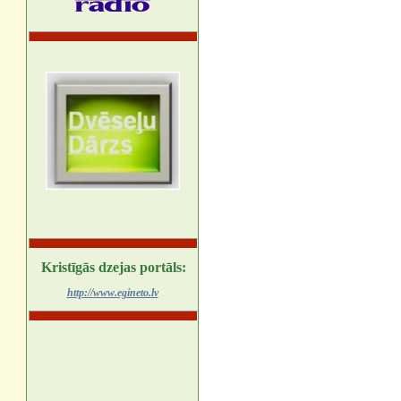
Kristīgās dzejas portāls:
http://www.egineto.lv