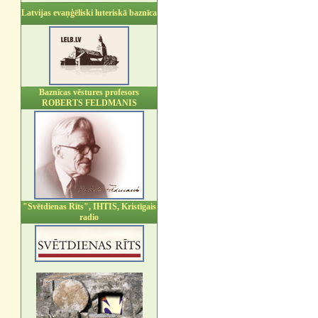
Latvijas evaņģēliski luteriskā baznīca
Baznīcas vēstures profesors
ROBERTS FELDMANIS
"Svētdienas Rīts", IHTIS, Kristīgais
radio