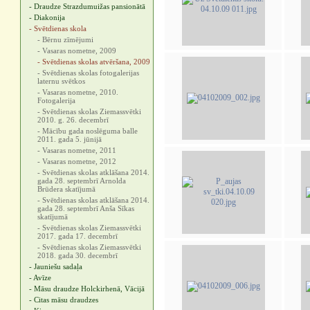
- Draudze Strazdumuižas pansionātā
- Diakonija
- Svētdienas skola
- Bērnu zīmējumi
- Vasaras nometne, 2009
- Svētdienas skolas atvēršana, 2009
- Svētdienas skolas fotogalerijas
laternu svētkos
- Vasaras nometne, 2010.
Fotogalerija
- Svētdienas skolas Ziemassvētki
2010. g. 26. decembrī
- Mācību gada noslēguma balle
2011. gada 5. jūnijā
- Vasaras nometne, 2011
- Vasaras nometne, 2012
- Svētdienas skolas atklāšana 2014.
gada 28. septembrī Arnolda
Brūdera skatījumā
- Svētdienas skolas atklāšana 2014.
gada 28. septembrī Anša Sīkas
skatījumā
- Svētdienas skolas Ziemassvētki
2017. gada 17. decembrī
- Svētdienas skolas Ziemassvētki
2018. gada 30. decembrī
- Jauniešu sadaļa
- Avīze
- Māsu draudze Holckirhenā, Vācijā
- Citas māsu draudzes