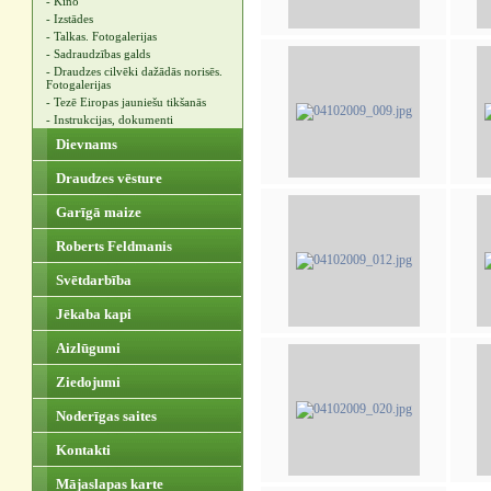
- Kino
- Izstādes
- Talkas. Fotogalerijas
- Sadraudzības galds
- Draudzes cilvēki dažādās norisēs.
Fotogalerijas
- Tezē Eiropas jauniešu tikšanās
- Instrukcijas, dokumenti
Dievnams
Draudzes vēsture
Garīgā maize
Roberts Feldmanis
Svētdarbība
Jēkaba kapi
Aizlūgumi
Ziedojumi
Noderīgas saites
Kontakti
Mājaslapas karte