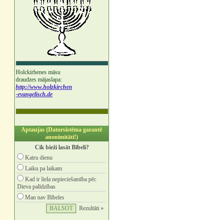
Holckirhenes māsu
draudzes mājaslapa:
http://www.holzkirchen
-evangelisch.de
Aptaujas (Datorsistēma garantē
anonimitāti!)
Cik bieži lasāt Bībeli?
Katru dienu
Laiku pa laikam
Kad ir liela nepieciešamība pēc
Dieva palīdzības
Man nav Bībeles
Rezultāti »