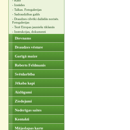
- Kino
- Izstādes
- Talkas. Fotogalerijas
- Sadraudzības galds
- Draudzes cilvēki dažādās norisēs.
Fotogalerijas
- Tezē Eiropas jauniešu tikšanās
- Instrukcijas, dokumenti
Dievnams
Draudzes vēsture
Garīgā maize
Roberts Feldmanis
Svētdarbība
Jēkaba kapi
Aizlūgumi
Ziedojumi
Noderīgas saites
Kontakti
Mājaslapas karte