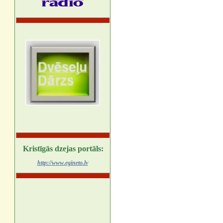
Kristīgās dzejas portāls:
http://www.egineto.lv