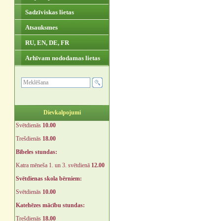
Sadzīviskas lietas
Atsauksmes
RU, EN, DE, FR
Arhīvam nododamas lietas
Dievkalpojumi
Svētdienās
10.00
Trešdienās
18.00
Bībeles stundas:
Katra mēneša 1. un 3. svētdienā
12.00
Svētdienas skola bērniem:
Svētdienās
10.00
Katehēzes mācību stundas:
Trešdienās
18.00