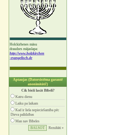
Holckirhenes māsu
draudzes mājaslapa:
http://www.holzkirchen
-evangelisch.de
Aptaujas (Datorsistēma garantē
anonimitāti!)
Cik bieži lasāt Bībeli?
Katru dienu
Laiku pa laikam
Kad ir liela nepieciešamība pēc
Dieva palīdzības
Man nav Bībeles
Rezultāti »