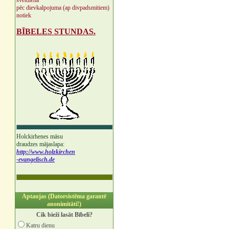
svētdienā
pēc dievkalpojuma (ap divpadsmitiem)
notiek
BĪBELES STUNDAS.
Holckirhenes māsu
draudzes mājaslapa:
http://www.holzkirchen
-evangelisch.de
Aptaujas (Datorsistēma garantē
anonimitāti!)
Cik bieži lasāt Bībeli?
Katru dienu