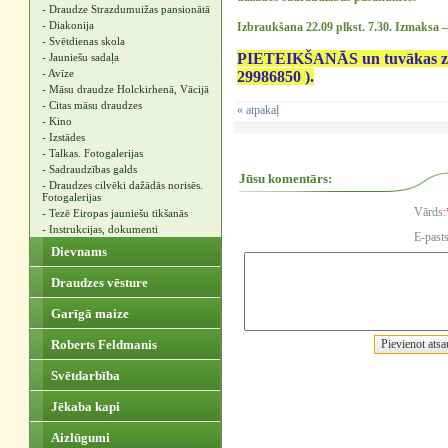
- Draudze Strazdumuižas pansionātā
- Diakonija
Izbraukšana 22.09 plkst. 7.30. Izmaksa –
- Svētdienas skola
PIETEIKŠANĀS un tuvākas ziņas
- Jauniešu sadaļa
- Avīze
29986850 ).
- Māsu draudze Holckirhenā, Vācijā
- Citas māsu draudzes
« atpakaļ
- Kino
- Izstādes
- Talkas. Fotogalerijas
- Sadraudzības galds
Jūsu komentārs:
- Draudzes cilvēki dažādās norisēs.
Fotogalerijas
Vārds:
- Tezē Eiropas jauniešu tikšanās
- Instrukcijas, dokumenti
E-pasts
Dievnams
Draudzes vēsture
Garīgā maize
Roberts Feldmanis
Svētdarbība
Jēkaba kapi
Aizlūgumi