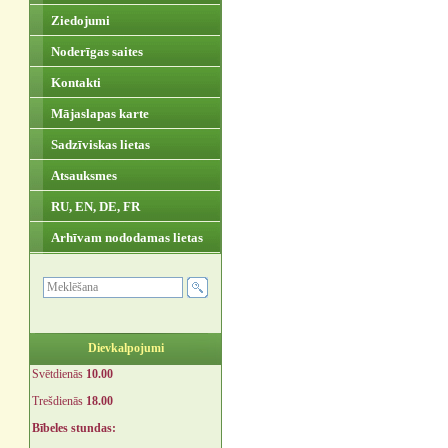
Ziedojumi
Noderīgas saites
Kontakti
Mājaslapas karte
Sadzīviskas lietas
Atsauksmes
RU, EN, DE, FR
Arhīvam nododamas lietas
Dievkalpojumi
Svētdienās
10.00
Trešdienās
18.00
Bībeles stundas: