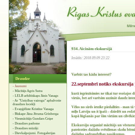
934. Aicinām ekskursijā
Iesūtīts: 2018.09.09 23:22
Varbūt tas kādu interesē?
Draudze
22.septembrī notiks ekskursij
- Jaunumi
- Mācītājs Agris Sutra
kurā iegriezīsimies ne tikai tur esošajos
- LELB arhibīskaps Jānis Vanags
vietās, bet arī varēsim uzzināt daudz int
- Ar "Uzticības vairogu" apbalvotie
draudzes locekļi
Vēlos no sirds ieteikt piedalīties - man 
- Evaņģēliste Kristīne Vanaga
mīļo Latviju un it īpaši – dzirdēt un re
- Bīskape Jāna Jēruma Grīnberga
kopā lūgšanās par šīm vietām un cilvēki
- Viesmācītājs Gundars Ceipe
- Draudzes padome
Ekskursiju organizē mācītājs un vēsturn
- Draudzes mūziķi
pateicoties dažādu svētdienas skolu bērn
- Dievkalpojumi. Fotogalerijas
dažādos sadraudzības pasākumos.