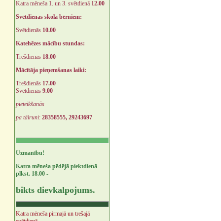
Katra mēneša 1. un 3. svētdienā
12.00
Svētdienas skola bērniem:
Svētdienās
10.00
Katehēzes mācību stundas:
Trešdienās
18.00
Mācītāja pieņemšanas laiki:
Trešdienās
17.00
Svētdienās
9.00
pieteikšanās
pa tālruni
:
28358555, 29243697
Uzmanību!
Katra mēneša pēdējā piektdienā
plkst. 18.00 -
bikts dievkalpojums.
Katra mēneša pirmajā un trešajā