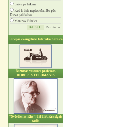
Laiku pa laikam
Kad ir liela nepieciešamība pēc
Dieva palīdzības
Man nav Bībeles
Rezultāti »
Latvijas evaņģēliski luteriskā baznīca
Baznīcas vēstures profesors
ROBERTS FELDMANIS
"Svētdienas Rīts", IHTIS, Kristīgais
radio