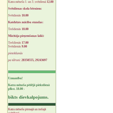
Katra mēneša 1. un 3. svētdienā
12.00
Svētdienas skola bērniem:
Svētdienās
10.00
Katehēzes mācību stundas:
Trešdienās
18.00
Mācītāja pieņemšanas laiki:
Trešdienās
17.00
Svētdienās
9.00
pieteikšanās
pa tālruni
:
28358555, 29243697
Uzmanību!
Katra mēneša pēdējā piektdienā
plkst. 18.00 -
bikts dievkalpojums.
Katra mēneša pirmajā un trešajā