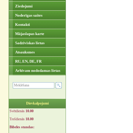
Ziedojumi
Noderīgas saites
Kontakti
Mājaslapas karte
Sadzīviskas lietas
Atsauksmes
RU, EN, DE, FR
Arhīvam nododamas lietas
Dievkalpojumi
Svētdienās
10.00
Trešdienās
18.00
Bībeles stundas: