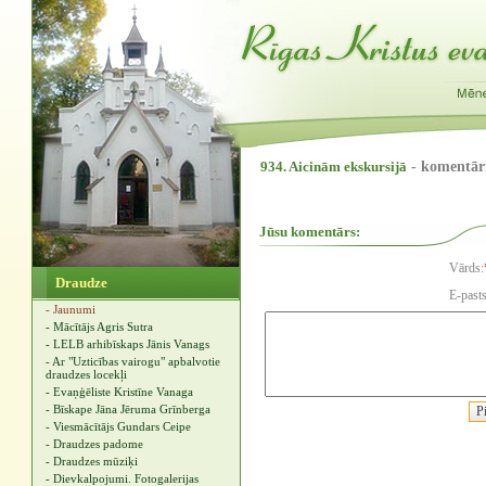
934. Aicinām ekskursijā
- komentār
Jūsu komentārs:
Vārds:
Draudze
E-pasts
- Jaunumi
- Mācītājs Agris Sutra
- LELB arhibīskaps Jānis Vanags
- Ar "Uzticības vairogu" apbalvotie
draudzes locekļi
- Evaņģēliste Kristīne Vanaga
- Bīskape Jāna Jēruma Grīnberga
- Viesmācītājs Gundars Ceipe
- Draudzes padome
- Draudzes mūziķi
- Dievkalpojumi. Fotogalerijas