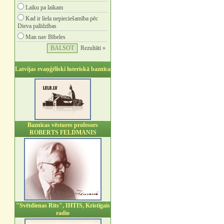
Laiku pa laikam
Kad ir liela nepieciešamība pēc
Dieva palīdzības
Man nav Bībeles
Rezultāti »
Latvijas evaņģēliski luteriskā baznīca
Baznīcas vēstures profesors
ROBERTS FELDMANIS
"Svētdienas Rīts", IHTIS, Kristīgais
radio