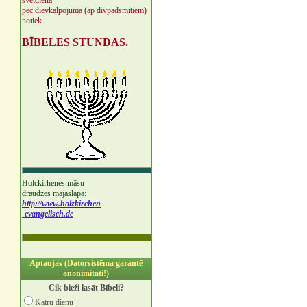
svētdienā
pēc dievkalpojuma (ap divpadsmitiem)
notiek
BĪBELES STUNDAS.
Holckirhenes māsu
draudzes mājaslapa:
http://www.holzkirchen
-evangelisch.de
Aptaujas (Datorsistēma garantē
anonimitāti!)
Cik bieži lasāt Bībeli?
Katru dienu