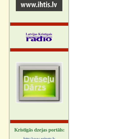
Kristīgās dzejas portāls:
http://www.egineto.lv