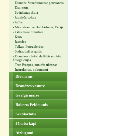
- Draudze Strazdumuižas pansionātā
- Diakonija
- Svētdienas skola
- Jauniešu sadaļa
- Avīze
- Māsu draudze Holckirhenā, Vācijā
- Citas māsu draudzes
- Kino
- Izstādes
- Talkas. Fotogalerijas
- Sadraudzības galds
- Draudzes cilvēki dažādās norisēs.
Fotogalerijas
- Tezē Eiropas jauniešu tikšanās
- Instrukcijas, dokumenti
Dievnams
Draudzes vēsture
Garīgā maize
Roberts Feldmanis
Svētdarbība
Jēkaba kapi
Aizlūgumi