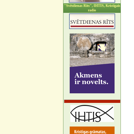
"Svētdienas Rīts", IHTIS, Kristīgais
radio