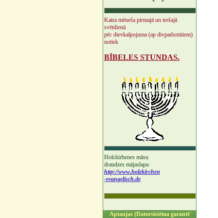
Katra mēneša pirmajā un trešajā
svētdienā
pēc dievkalpojuma (ap divpadsmitiem)
notiek
BĪBELES STUNDAS.
Holckirhenes māsu
draudzes mājaslapa:
http://www.holzkirchen
-evangelisch.de
Aptaujas (Datorsistēma garantē