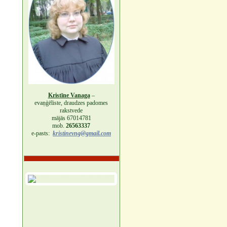
Kristīne Vanaga
–
evaņģēliste, draudzes padomes
rakstvede
mājās 67014781
mob.
26563337
e-pasts:
kristinevng@gmail.com