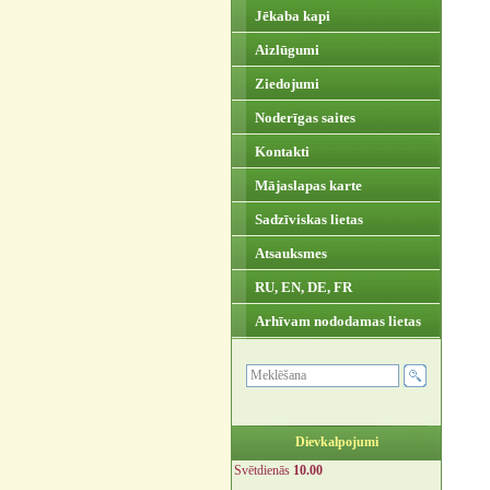
Jēkaba kapi
Aizlūgumi
Ziedojumi
Noderīgas saites
Kontakti
Mājaslapas karte
Sadzīviskas lietas
Atsauksmes
RU, EN, DE, FR
Arhīvam nododamas lietas
Dievkalpojumi
Svētdienās
10.00