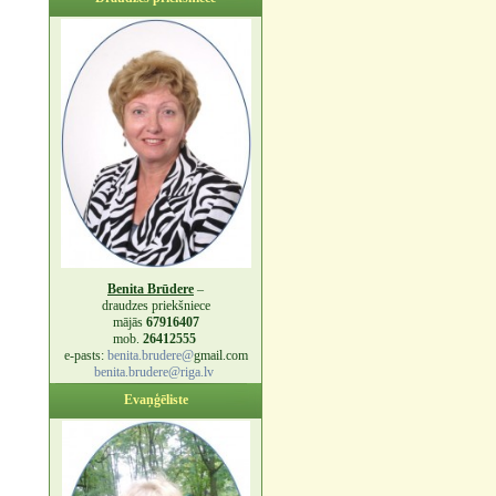
Benita Brūdere
–
draudzes priekšniece
mājās
67916407
mob.
26412555
e-pasts:
benita.brudere@
gmail.com
benita.brudere@riga.lv
Evaņģēliste