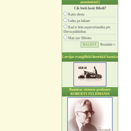
anonimitāti!)
Cik bieži lasāt Bībeli?
Katru dienu
Laiku pa laikam
Kad ir liela nepieciešamība pēc
Dieva palīdzības
Man nav Bībeles
Rezultāti »
Latvijas evaņģēliski luteriskā baznīca
Baznīcas vēstures profesors
ROBERTS FELDMANIS