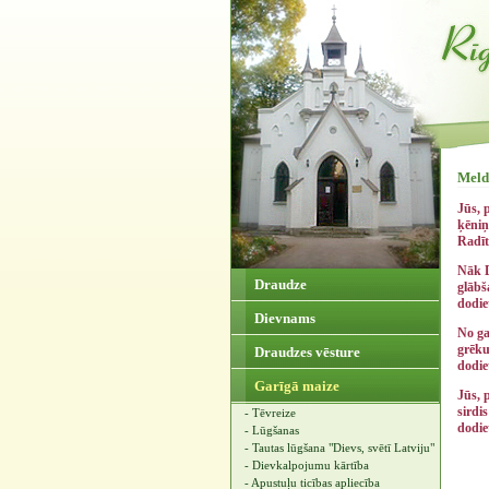
Meld.
Jūs, 
ķēniņ
Radīt
Nāk D
Draudze
glābš
dodie
Dievnams
No ga
grēkus
Draudzes vēsture
dodie
Garīgā maize
Jūs, 
sirdi
- Tēvreize
dodie
- Lūgšanas
- Tautas lūgšana "Dievs, svētī Latviju"
- Dievkalpojumu kārtība
- Apustuļu ticības apliecība