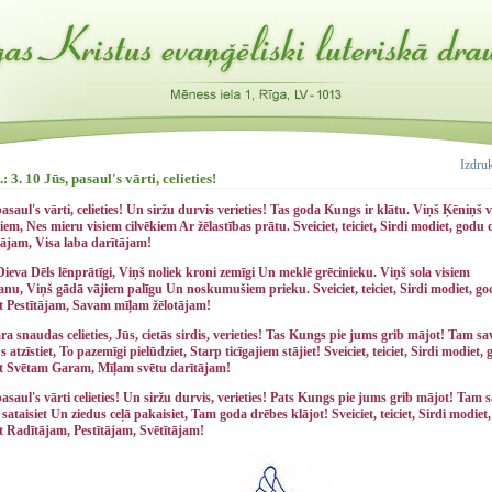
Izdru
: 3. 10 Jūs, pasaul's vārti, celieties!
pasaul's vārti, celieties! Un siržu durvis verieties! Tas goda Kungs ir klātu. Viņš Ķēniņš 
iem, Nes mieru visiem cilvēkiem Ar žēlastības prātu. Sveiciet, teiciet, Sirdi modiet, godu 
ājam, Visa laba darītājam!
ieva Dēls lēnprātīgi, Viņš noliek kroni zemīgi Un meklē grēcinieku. Viņš sola visiem
anu, Viņš gādā vājiem palīgu Un noskumušiem prieku. Sveiciet, teiciet, Sirdi modiet, g
t Pestītājam, Savam mīļam žēlotājam!
ra snaudas celieties, Jūs, cietās sirdis, verieties! Tas Kungs pie jums grib mājot! Tam sa
 atzīstiet, To pazemīgi pielūdziet, Starp ticīgajiem stājiet! Sveiciet, teiciet, Sirdi modiet,
t Svētam Garam, Mīļam svētu darītājam!
pasaul's vārti celieties! Un siržu durvis, verieties! Pats Kungs pie jums grib mājot! Tam 
s sataisiet Un ziedus ceļā pakaisiet, Tam goda drēbes klājot! Sveiciet, teiciet, Sirdi modiet
t Radītājam, Pestītājam, Svētītājam!