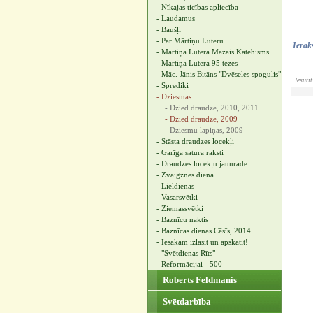
- Nīkajas ticības apliecība
- Laudamus
- Baušļi
- Par Mārtiņu Luteru
Ierak
- Mārtiņa Lutera Mazais Katehisms
- Mārtiņa Lutera 95 tēzes
- Māc. Jānis Bitāns "Dvēseles spogulis"
Iesūtī
- Sprediķi
- Dziesmas
- Dzied draudze, 2010, 2011
- Dzied draudze, 2009
- Dziesmu lapiņas, 2009
- Stāsta draudzes locekļi
- Garīga satura raksti
- Draudzes locekļu jaunrade
- Zvaigznes diena
- Lieldienas
- Vasarsvētki
- Ziemassvētki
- Baznīcu naktis
- Baznīcas dienas Cēsīs, 2014
- Iesakām izlasīt un apskatīt!
- "Svētdienas Rīts"
- Reformācijai - 500
Roberts Feldmanis
Svētdarbība