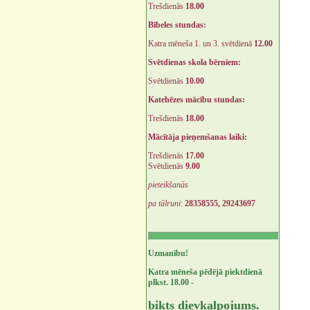
Trešdienās
18.00
Bībeles stundas:
Katra mēneša 1. un 3. svētdienā
12.00
Svētdienas skola bērniem:
Svētdienās
10.00
Katehēzes mācību stundas:
Trešdienās
18.00
Mācītāja pieņemšanas laiki:
Trešdienās
17.00
Svētdienās
9.00
pieteikšanās
pa tālruni
:
28358555, 29243697
Uzmanību!
Katra mēneša pēdējā piektdienā
plkst. 18.00 -
bikts dievkalpojums.