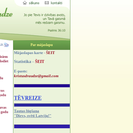
kāt
Par mājaslapu
Mājaslapas karte -
ŠEIT
visiem
dodiet
Statistika -
ŠEIT
E-pasts:
kristusdraudze@gmail.com
odu
vus
 godu
TĒVREIZE
savas
Tautas lūgšana
, godu
"Dievs, svētī Latviju!"