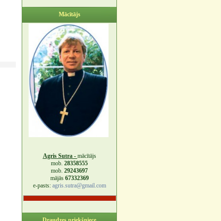
Mācītājs
Agris Sutra -
mācītājs
mob.
28358555
mob.
29243697
mājās
67332369
e-pasts:
agris.sutra@gmail.com
Draudzes priekšniece