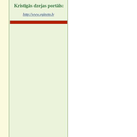
Kristīgās dzejas portāls:
http://www.egineto.lv