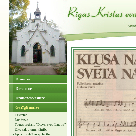
Draudze
Dievnams
Draudzes vēsture
Garīgā maize
- Tēvreize
- Lūgšanas
- Tautas lūgšana "Dievs, svētī Latviju"
- Dievkalpojumu kārtība
- Apustuļu ticības apliecība