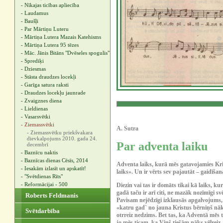
- Nīkajas ticības apliecība
- Laudamus
- Baušļi
- Par Mārtiņu Luteru
- Mārtiņa Lutera Mazais Katehisms
- Mārtiņa Lutera 95 tēzes
- Māc. Jānis Bitāns "Dvēseles spogulis"
- Sprediķi
- Dziesmas
- Stāsta draudzes locekļi
- Garīga satura raksti
- Draudzes locekļu jaunrade
- Zvaigznes diena
- Lieldienas
- Vasarsvētki
- Ziemassvētki
A. Sutra
- Ziemassvētku priekšvakara
dievkalpojums 2010. gada 24.
Par adventa laiku
decembrī
- Baznīcu naktis
- Baznīcas dienas Cēsīs, 2014
Adventa laiks, kurā mēs gatavojamies Kri
- Iesakām izlasīt un apskatīt!
laiks». Un ir vērts sev pajautāt – gaidīša
- "Svētdienas Rīts"
- Reformācijai - 500
Diezin vai tas ir domāts tikai kā laiks, ku
gadā taču ir arī citi, ne mazāk nozīmīgi 
Roberts Feldmanis
Pavisam nejēdzīgi izklausās apgalvojums
«katru gad` no jauna Kristus bērniņš nāk»
Svētdarbība
otrreiz nedzims. Bet tas, ka Adventā mēs
jo mēs ticam, ka Viņš tiešām nāks vēlreiz