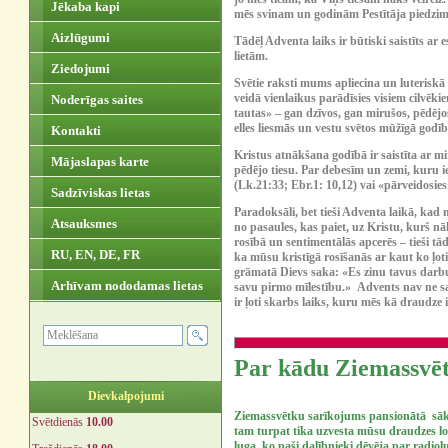
Jēkaba kapi
mēs svinam un godinām Pestītāja piedzim
Aizlūgumi
Tādēļ Adventa laiks ir būtiski saistīts a
lietām.
Ziedojumi
Svētie raksti mums apliecina un luteriskā
veidā vienlaikus parādīsies visiem cilvēki
Noderīgas saites
tautas» – gan dzīvos, gan mirušos, pēdēj
elles liesmās un vestu svētos mūžīgā godīb
Kontakti
Kristus atnākšana godībā ir saistīta ar
Mājaslapas karte
pēdējo tiesu. Par debesīm un zemi, kuru i
(Lk.21:33; Ebr.1: 10,12) vai «pārveidosies»
Sadzīviskas lietas
Paradoksāli, bet tieši Adventa laikā, kad 
Atsauksmes
no pasaules, kas paiet, uz Kristu, kurš n
rosībā un sentimentālās apcerēs – tieši tā
RU, EN, DE, FR
ka mūsu kristīgā rosīšanās ar kaut ko ļot
grāmatā Dievs saka: «Es zinu tavus darbus 
Arhīvam nododamas lietas
savu pirmo mīlestību.» Advents nav ne sa
ir ļoti skarbs laiks, kuru mēs kā draudz
Par kādu Ziemassvēt
Dievkalpojumi
Ziemassvētku sarīkojums pansionātā sākā
Svētdienās
10.00
tam turpat tika uzvesta mūsu draudzes l
luga, ko paši dalībnieki dēvēja par radiol