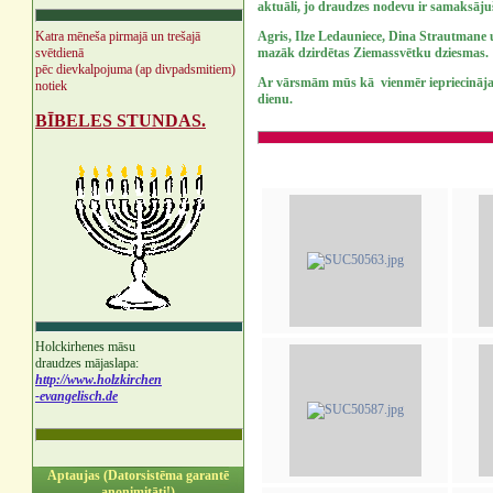
aktuāli, jo draudzes nodevu ir samaksājuš
Katra mēneša pirmajā un trešajā
Agris, Ilze Ledauniece, Dina Strautmane 
svētdienā
mazāk dzirdētas Ziemassvētku dziesmas.
pēc dievkalpojuma (ap divpadsmitiem)
Ar vārsmām mūs kā vienmēr iepriecināja 
notiek
dienu.
BĪBELES STUNDAS.
Holckirhenes māsu
draudzes mājaslapa:
http://www.holzkirchen
-evangelisch.de
Aptaujas (Datorsistēma garantē
anonimitāti!)