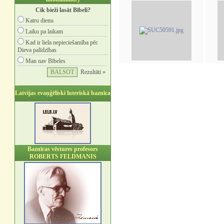
Cik bieži lasāt Bībeli?
Katru dienu
Laiku pa laikam
Kad ir liela nepieciešamība pēc
Dieva palīdzības
Man nav Bībeles
Rezultāti »
Latvijas evaņģēliski luteriskā baznīca
Baznīcas vēstures profesors
ROBERTS FELDMANIS