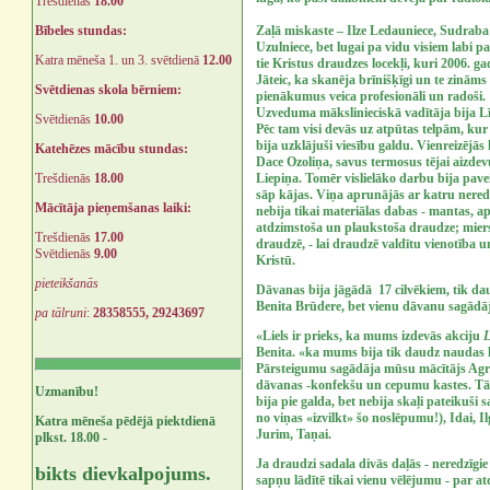
Trešdienās
18.00
Bībeles stundas:
Zaļā miskaste – Ilze Ledauniece, Sudraba
Uzulniece, bet lugai pa vidu visiem labi p
Katra mēneša 1. un 3. svētdienā
12.00
tie Kristus draudzes locekļi, kuri 2006. 
Jāteic, ka skanēja brīnišķīgi un te zinā
Svētdienas skola bērniem:
pienākumus veica profesionāli un radoši.
Uzveduma mākslinieciskā vadītāja bija L
Svētdienās
10.00
Pēc tam visi devās uz atpūtas telpām, kur 
bija uzklājuši viesību galdu. Vienreizējās
Katehēzes mācību stundas:
Dace Ozoliņa, savus termosus tējai aizd
Trešdienās
18.00
Liepiņa. Tomēr vislielāko darbu bija pavei
sāp kājas. Viņa aprunājās ar katru neredz
Mācītāja pieņemšanas laiki:
nebija tikai materiālas dabas - mantas, a
atdzimstoša un plaukstoša draudze; miers
Trešdienās
17.00
draudzē, - lai draudzē valdītu vienotība u
Svētdienās
9.00
Kristū.
pieteikšanās
Dāvanas bija jāgādā 17 cilvēkiem, tik da
Benita Brūdere, bet vienu dāvanu sagādāj
pa tālruni
:
28358555, 29243697
«Liels ir prieks, ka mums izdevās akciju
L
Benita. «ka mums bija tik daudz naudas ka
Pārsteigumu sagādāja mūsu mācītājs Agris 
dāvanas -konfekšu un cepumu kastes. Tās
Uzmanību!
bija pie galda, bet nebija skaļi pateikuš
no viņas «izvilkt» šo noslēpumu!), Idai, I
Katra mēneša pēdējā piektdienā
Jurim, Taņai.
plkst. 18.00 -
Ja draudzi sadala divās daļās - neredzīgie 
bikts dievkalpojums.
sapņu lādītē tikai vienu vēlējumu - par at