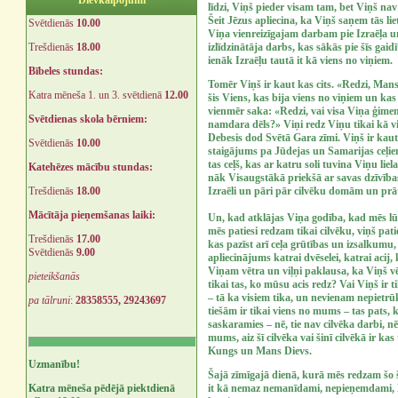
Dievkalpojumi
līdzi, Viņš pieder visam tam, bet Viņš nav t
Šeit Jēzus apliecina, ka Viņš saņem tās lie
Svētdienās
10.00
Viņa vienreizīgajam darbam pie Izraēļa un p
izlīdzinātāja darbs, kas sākās pie šīs gaid
Trešdienās
18.00
ienāk Izraēļu tautā it kā viens no viņiem.
Bībeles stundas:
Tomēr Viņš ir kaut kas cits. «Redzi, Mans 
Katra mēneša 1. un 3. svētdienā
12.00
šis Viens, kas bija viens no viņiem un kas 
vienmēr saka: «Redzi, vai visa Viņa ģimen
Svētdienas skola bērniem:
namdara dēls?» Viņi redz Viņu tikai kā v
Debesis dod Svētā Gara zīmi. Viņš ir kaut
Svētdienās
10.00
staigājums pa Jūdejas un Samarijas ceļi
tas ceļš, kas ar katru soli tuvina Viņu 
Katehēzes mācību stundas:
nāk Visaugstākā priekšā ar savas dzīvības 
Izraēli un pāri pār cilvēku domām un prā
Trešdienās
18.00
Mācītāja pieņemšanas laiki:
Un, kad atklājas Viņa godība, kad mēs lū
mēs patiesi redzam tikai cilvēku, viņš pati
Trešdienās
17.00
kas pazīst arī ceļa grūtības un izsalkumu
Svētdienās
9.00
apliecinājums katrai dvēselei, katrai acij
Viņam vētra un viļņi paklausa, ka Viņš vēt
pieteikšanās
tikai tas, ko mūsu acis redz? Vai Viņš ir t
– tā ka visiem tika, un nevienam nepietrū
pa tālruni
:
28358555, 29243697
tiešām ir tikai viens no mums – tas pats,
saskaramies – nē, tie nav cilvēka darbi, nē,
mums, aiz šī cilvēka vai šinī cilvēkā ir kas
Kungs un Mans Dievs.
Uzmanību!
Šajā zīmīgajā dienā, kurā mēs redzam šo 
it kā nemaz nemanīdami, nepieņemdami, Pe
Katra mēneša pēdējā piektdienā