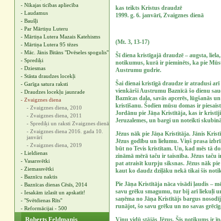
- Nīkajas ticības apliecība
kas teikts Kristus draudzē
- Laudamus
1999. g. 6. janvārī, Zvaigznes dienā
- Baušļi
- Par Mārtiņu Luteru
- Mārtiņa Lutera Mazais Katehisms
(Mt. 3, 13-17)
- Mārtiņa Lutera 95 tēzes
- Māc. Jānis Bitāns "Dvēseles spogulis"
Šī diena kristīgajā draudzē – augsta, liel
- Sprediķi
notikumus, kurā ir pieminēts, ka pie Mūs
- Dziesmas
Austrumu gudrie.
- Stāsta draudzes locekļi
Šai dienai kristīgā draudze ir atradusi a
- Garīga satura raksti
vienkārši Austrumu Baznīcā šo dienu sauc
- Draudzes locekļu jaunrade
Baznīcas daļa, savās apcerēs, lūgšanās u
- Zvaigznes diena
kristīšanu. Šodien mūsu domas ir piesaistī
- Zvaigznes diena, 2010
Jordānu pie Jāņa Kristītāja, kas ir kristīj
- Zvaigznes diena, 2011
Jeruzalemes, un bargi un noteikti skubinā
- Sprediķi un raksti Zvaigznes dienā
- Zvaigznes diena 2016. gada 10.
Jēzus nāk pie Jāņa Kristītāja. Jānis Kristīt
janvārī
Jēzus godību un lielumu. Viņš prasa izbr
- Zvaigznes diena, 2019
būt no Tevis kristītam. Un, kad mēs tā do
- Lieldienas
zināmā mērā taču ir taisnība. Jēzus taču 
- Vasarsvētki
pat atraisīt kurpju siksnas. Jēzus nāk p
- Ziemassvētki
kaut ko daudz dziļāku nekā tikai šis noti
- Baznīcu naktis
Pie Jāņa Kristītāja nāca visādi ļaudis – mē
- Baznīcas dienas Cēsīs, 2014
savu grēku smagumu, tur bij arī liekuļi un 
- Iesakām izlasīt un apskatīt!
saņēma no Jāņa Kristītājs bargus nosodīj
- "Svētdienas Rīts"
runājot, šo savu grēku un no savas grēc
- Reformācijai - 500
Roberts Feldmanis
Viņu vidū stājās Jēzus. Šis notikums ir ī