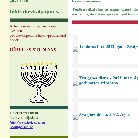
kā viens no mums.
plkst. 18.00 -
Tomēr ne tikai viens no mums. Cauri mies
bikts dievkalpojums.
mirdzums, dievišķais spēks un godība sev
Katra mēneša pirmajā un trešajā
svētdienā
pēc dievkalpojuma (ap divpadsmitiem)
notiek
Teodoras foto 2013. gada Zvaig
BĪBELES STUNDAS.
Zvaigznes diena - 2013, māc. A
gadskārtas svinēšana
Holckirhenes māsu
Zvaignes diena, 2012, Agris
draudzes mājaslapa:
http://www.holzkirchen
-evangelisch.de