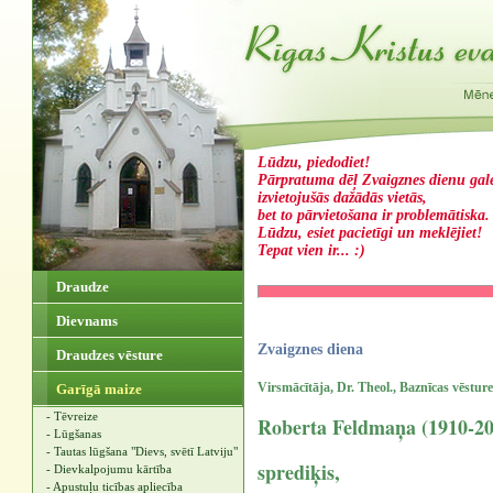
Lūdzu, piedodiet!
Pārpratuma dēļ Zvaigznes dienu gale
izvietojušās dažādās vietās,
bet to pārvietošana ir problemātiska.
Lūdzu, esiet pacietīgi un meklējiet!
Tepat vien ir... :)
Draudze
Dievnams
Zvaigznes diena
Draudzes vēsture
Virsmācītāja, Dr. Theol., Baznīcas vēstur
Garīgā maize
- Tēvreize
Roberta Feldmaņa (1910-20
- Lūgšanas
- Tautas lūgšana "Dievs, svētī Latviju"
sprediķis,
- Dievkalpojumu kārtība
- Apustuļu ticības apliecība