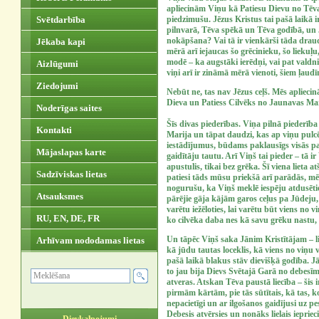
apliecinām Viņu kā Patiesu Dievu no Tēv
piedzimušu. Jēzus Kristus tai pašā laikā 
Svētdarbība
pilnvarā, Tēva spēkā un Tēva godībā, un 
nokāpšana? Vai tā ir vienkārši tāda drau
Jēkaba kapi
mērā arī iejaucas šo grēcinieku, šo liekuļu
modē – ka augstāki ierēdņi, vai pat valdnie
Aizlūgumi
viņi arī ir zināmā mērā vienoti, šiem ļaud
Ziedojumi
Nebūt ne, tas nav Jēzus ceļš. Mēs apliecin
Dieva un Patiess Cilvēks no Jaunavas Mar
Noderīgas saites
Šīs divas piederības. Viņa pilnā piederība 
Kontakti
Marija un tāpat daudzi, kas ap viņu pulcēj
iestādījumus, būdams paklausīgs visās p
Mājaslapas karte
gaidītāju tautu. Arī Viņš tai pieder – tā i
apustulis, tikai bez grēka. Šī viena lieta a
Sadzīviskas lietas
patiesi tāds mūsu priekšā arī parādās, 
nogurušu, ka Viņš meklē iespēju atdusēti
Atsauksmes
pārējie gāja kājām garos ceļus pa Jūdeju, 
varētu iežēloties, lai varētu būt viens no v
RU, EN, DE, FR
ko cilvēka daba nes kā savu grēku nastu, 
Un tāpēc Viņš saka Jānim Kristītājam – li
Arhīvam nododamas lietas
kā jūdu tautas loceklis, kā viens no viņu vi
pašā laikā blakus stāv dievišķā godība. Jā
to jau bija Dievs Svētajā Garā no debesīm 
atveras. Atskan Tēva paustā liecība – šis i
pirmām kārtām, pie tās sūtītais, kā tas, ko
nepacietīgi un ar ilgošanos gaidījusi uz p
Debesis atvērsies un nonāks lielais iepriec