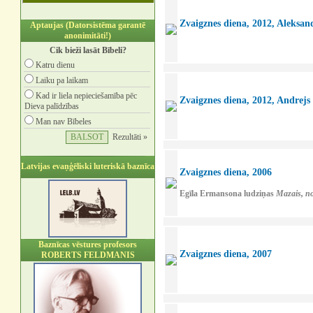
Zvaigznes diena, 2012, Aleksand
Aptaujas (Datorsistēma garantē
anonimitāti!)
Cik bieži lasāt Bībeli?
Katru dienu
Laiku pa laikam
Kad ir liela nepieciešamība pēc
Zvaigznes diena, 2012, Andrejs
Dieva palīdzības
Man nav Bībeles
Rezultāti »
Latvijas evaņģēliski luteriskā baznīca
Zvaigznes diena, 2006
Egīla Ermansona ludziņas
Mazais, n
Baznīcas vēstures profesors
Zvaigznes diena, 2007
ROBERTS FELDMANIS