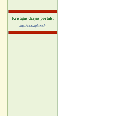
Kristīgās dzejas portāls:
http://www.egineto.lv