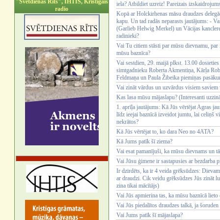
"Svētdienas Rīts", IHTIS, Kristīgais
iela? Atbildiet uzreiz! Pareizais izskaidrojum
radio
Kopā ar Holckirhenas māsu draudzes delegāc
kapu. Un tad radās neparasts jautājums: - Vai
(Garlieb Helwig Merkel) un Vācijas kancler
radinieki?
Vai Tu citiem stāsti par mūsu dievnamu, par 
mūsu baznīca?
Vai sestdien, 29. maijā plkst. 13.00 dosieti
simtgadnieku Roberta Akmentiņa, Kārļa Rob
Feldmaņa un Paula Žibeika piemiņas pasāk
Vai zināt vārdus un uzvārdus visiem savie
Kas lasa mūsu mājaslapu? (Interesanti uzzināt
1. aprīļa jautājums: Kā Jūs vērtējat Agras jau
līdz ieejai baznīcā izveidot jumtu, lai celiņš
nekrātos?
Kā Jūs vērtējat to, ko dara Neo no 4ATA?
Kā Jums patīk šī ziema?
Vai esat pamanījuši, ka mūsu dievnams un tā 
Vai Jūsu ģimene ir sastapusies ar bezdarba 
Ir dzirdēts, ka ir 4 veida grēksūdzes: Dievam s
ar draudzi. Cik veidu grēksūdzes Jūs zināt lu
zina tikai mācītājs)
Vai Jūs apmierina tas, ka mūsu baznīcā lieto
Vai Jūs piedalītos draudzes talkā, ja šoruden
Vai Jums patīk šī mājaslapa?