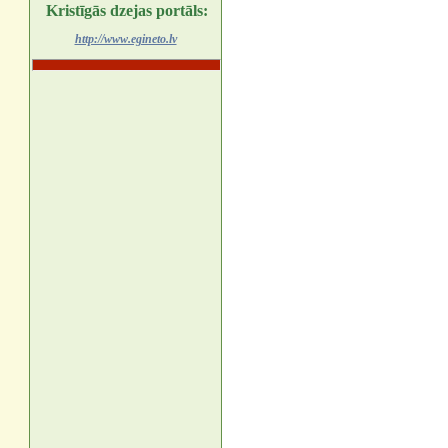
Kristīgās dzejas portāls:
http://www.egineto.lv