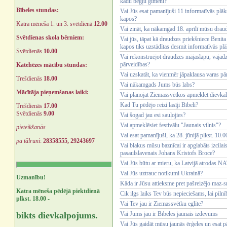
kādu bēgļu ģimeni?
Bībeles stundas:
Vai Jūs esat pamanījuši 11 informatīvās plā
kapos?
Katra mēneša 1. un 3. svētdienā
12.00
Vai zināt, ka nākamgad 18. aprīlī mūsu drau
Svētdienas skola bērniem:
Vai jūs, tāpat kā draudzes priekšniece Benita
kapos tiks uzstādītas desmit informatīvās pl
Svētdienās
10.00
Vai rekonstruējot draudzes mājaslapu, vajadz
pārveidības?
Katehēzes mācību stundas:
Vai uzskatāt, ka vienmēr jāpaklausa varas pā
Trešdienās
18.00
Vai nākamgads Jums būs labs?
Mācītāja pieņemšanas laiki:
Vai plānojat Ziemassvētkos apmeklēt dievk
Kad Tu pēdējo reizi lasīji Bībeli?
Trešdienās
17.00
Svētdienās
9.00
Vai šogad jau esi sauļojies?
Vai apmeklēsiet festivālu "Jaunais vilnis"?
pieteikšanās
Vai esat pamanījuši, ka 28. jūnijā plkst. 10
pa tālruni
:
28358555, 29243697
Vai blakus mūsu baznīcai ir apglabāts izcila
pasaulslavenais Johans Kristofs Broce?
Vai Jūs būtu ar mieru, ka Latvijā atrodas 
Vai Jūs uztrauc notikumi Ukrainā?
Uzmanību!
Kāda ir Jūsu attieksme pret pašreizējo maz-s
Katra mēneša pēdējā piektdienā
Cik ilgs laiks Tev būs nepieciešams, lai piln
plkst. 18.00 -
Vai Tev jau ir Ziemassvētku eglīte?
bikts dievkalpojums.
Vai Jums jau ir Bībeles jaunais izdevums
Vai Jūs gaidāt mūsu jaunās ērģeles un esat pār