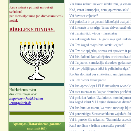
Vai Jums nebūtu nekādu iebildumu, ja vasara
Katra mēneša pirmajā un trešajā
Kad, vārot kartupeļus, tiem jāpievieno sāls?
svētdienā
Vai šovasar ceļosiet?
pēc dievkalpojuma (ap divpadsmitiem)
notiek
Vai patiesība ir pa pasauli klīstošajai atziņai
Vai internets ir svarīga Tavas dzīves sastāvd
BĪBELES STUNDAS.
Vai Tu zini tādu vārdu - Taraktaša?
Vai nākamgads būs 14. gads šajā gadu tūksto
Vai Tev šogad mājās būs svētku eglīte?
Vai Tev pie apģērba, somas vai apaviem ir pie
Vai Jūs ikdienā kontaktējaties ar citiem dra
Vai Tu jau esi samaksājis draudzes gada ma
Vai Tev pēdējā gada laikā ir palielināta alga?
Ko Jūs domājat par smēķēšanu un pīpēšanu
Vai Tev pieder velosipēds?
Vai Jūs apmeklējat LELB mājaslapu www.lel
Holckirhenes māsu
Vai esat mierā ar to, ka par draudzes priekšni
draudzes mājaslapa:
Vai piekrītat Anitas Uzulnieces ierosinājumam 
http://www.holzkirchen
kas šogad iekrīt V.I.Ļeņina dzimšanas dienā?
-evangelisch.de
Vai Jūs būtu ar mieru, ka mūsu mācītājs kļūt
Vai pareizticīgo Ziemassvētkiem vajadzētu b
Vai ir pareizs šis teikums: "Saimnieks atve
Aptaujas (Datorsistēma garantē
Kurš no šiem vārdiem uzrakstīts pareizi?
anonimitāti!)