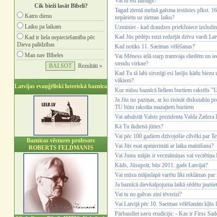
Vai tu esi laimīgs?
Cik bieži lasāt Bībeli?
Tagad ziemā melnā gaisma iestāsies plkst. 16.
Katru dienu
nepārietu uz ziemas laiku?
Laiku pa laikam
Uzminiet - kad draudzes priekšniece izsludin
Kad Jūs pēdējo reizi redzējāt dzīvu vardi Lat
Kad ir liela nepieciešamība pēc
Dieva palīdzības
Kad notiks 11. Saeimas vēlēšanas?
Man nav Bībeles
Vai Mēness ielā starp tramvaja sliedēm un iee
stendu virkne?
Rezultāti »
Kad Tu tā labi sirsnīgi esi lasījis kādu biez
vākiem?
Latvijas evaņģēliski luteriskā baznīca
Kur mūsu baznīcā lieliem burtiem rakstīts 
Ja Jūs no paziņas, ar ko risināt diskutablu 
TU būtu rakstīta mazajiem burtiem
Vai atbalstāt Valsts prezidenta Valda Zatler
Kā Tu ikdienā jūties?
Vai pēc 100 gadiem dzīvojošie cilvēki par Te
Baznīcas vēstures profesors
Vai Jūs esat apmierināti ar laika mainīšanu?
ROBERTS FELDMANIS
Vai Jums mājās ir vecmāmiņas vai vectētiņa B
Kāds, Jūsuprāt, būs 2011. gads Latvijai?
Vai mūsu mājaslapā varētu likt reklāmas pa
Ja baznīcā dievkalpojuma laikā sēdētu jaunieti
Vai tu no galvas zini tēvreizi?
Vai Latvijā pēc 10. Saeimas vēlēšanām kļūs 
Pārbaudiet savu erudīciju: - Kas ir Firss Sa