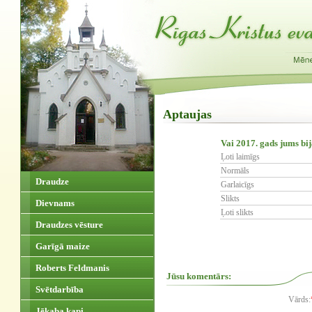
Aptaujas
Vai 2017. gads jums bi
Ļoti laimīgs
Normāls
Draudze
Garlaicīgs
Slikts
Dievnams
Ļoti slikts
Draudzes vēsture
Garīgā maize
Roberts Feldmanis
Jūsu komentārs:
Svētdarbība
Vārds:
Jēkaba kapi