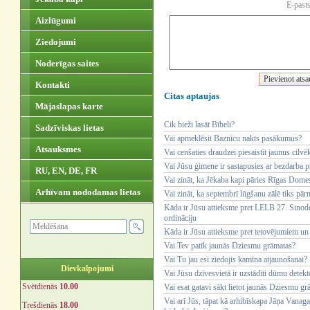
E-pasts
Aizlūgumi
Ziedojumi
Noderīgas saites
Kontakti
Citas aptaujas
Mājaslapas karte
Cik bieži lasāt Bībeli?
Sadzīviskas lietas
Vai apmeklēsit Baznīcu nakts pasākumus?
Atsauksmes
Vai cenšaties draudzei piesaistīt jaunus cilvē
Vai Jūsu ģimene ir sastapusies ar bezdarba 
RU, EN, DE, FR
Vai zināt, ka Jēkaba kapi pāries Rīgas Dom
Arhīvam nododamas lietas
Vai zināt, ka septembrī lūgšanu zālē tiks pār
Kāda ir Jūsu attieksme pret LELB 27. Sinode
ordināciju
Kāda ir Jūsu attieksme pret tetovējumiem un
Vai Tev patīk jaunās Dziesmu grāmatas?
Vai Tu jau esi ziedojis kamīna atjaunošanai?
Dievkalpojumi
Vai Jūsu dzīvesvietā ir uzstādīti dūmu detekt
Svētdienās
10.00
Vai esat gatavi sākt lietot jaunās Dziesmu g
Vai arī Jūs, tāpat kā arhibīskapa Jāņa Vanag
Trešdienās
18.00