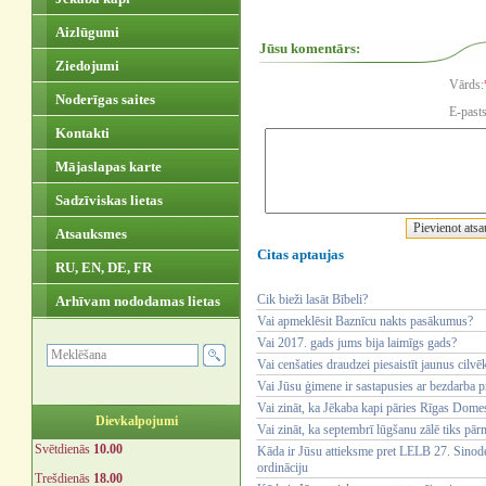
Aizlūgumi
Jūsu komentārs:
Ziedojumi
Vārds:
Noderīgas saites
E-pasts
Kontakti
Mājaslapas karte
Sadzīviskas lietas
Atsauksmes
Citas aptaujas
RU, EN, DE, FR
Cik bieži lasāt Bībeli?
Arhīvam nododamas lietas
Vai apmeklēsit Baznīcu nakts pasākumus?
Vai 2017. gads jums bija laimīgs gads?
Vai cenšaties draudzei piesaistīt jaunus cilvē
Vai Jūsu ģimene ir sastapusies ar bezdarba 
Vai zināt, ka Jēkaba kapi pāries Rīgas Dom
Dievkalpojumi
Vai zināt, ka septembrī lūgšanu zālē tiks pār
Svētdienās
10.00
Kāda ir Jūsu attieksme pret LELB 27. Sinode
ordināciju
Trešdienās
18.00