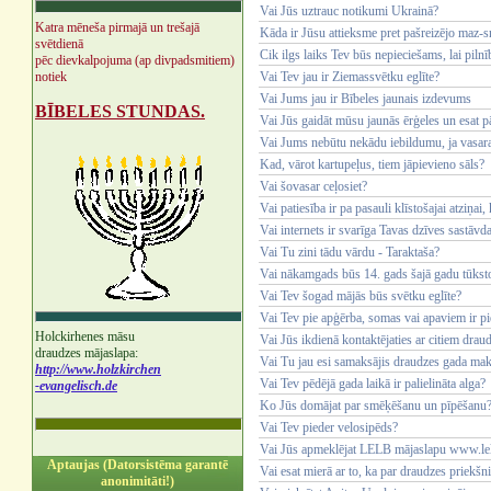
Vai Jūs uztrauc notikumi Ukrainā?
Katra mēneša pirmajā un trešajā
Kāda ir Jūsu attieksme pret pašreizējo maz-s
svētdienā
Cik ilgs laiks Tev būs nepieciešams, lai piln
pēc dievkalpojuma (ap divpadsmitiem)
notiek
Vai Tev jau ir Ziemassvētku eglīte?
Vai Jums jau ir Bībeles jaunais izdevums
BĪBELES STUNDAS.
Vai Jūs gaidāt mūsu jaunās ērģeles un esat pār
Vai Jums nebūtu nekādu iebildumu, ja vasara
Kad, vārot kartupeļus, tiem jāpievieno sāls?
Vai šovasar ceļosiet?
Vai patiesība ir pa pasauli klīstošajai atziņai
Vai internets ir svarīga Tavas dzīves sastāvd
Vai Tu zini tādu vārdu - Taraktaša?
Vai nākamgads būs 14. gads šajā gadu tūksto
Vai Tev šogad mājās būs svētku eglīte?
Vai Tev pie apģērba, somas vai apaviem ir pie
Holckirhenes māsu
Vai Jūs ikdienā kontaktējaties ar citiem dra
draudzes mājaslapa:
Vai Tu jau esi samaksājis draudzes gada ma
http://www.holzkirchen
Vai Tev pēdējā gada laikā ir palielināta alga?
-evangelisch.de
Ko Jūs domājat par smēķēšanu un pīpēšanu
Vai Tev pieder velosipēds?
Vai Jūs apmeklējat LELB mājaslapu www.lel
Aptaujas (Datorsistēma garantē
Vai esat mierā ar to, ka par draudzes priekšni
anonimitāti!)