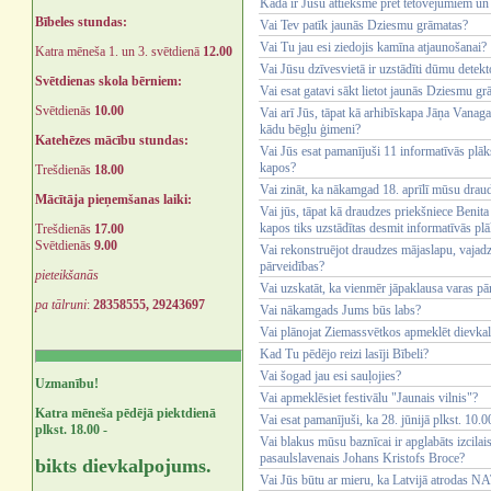
Kāda ir Jūsu attieksme pret tetovējumiem un
Bībeles stundas:
Vai Tev patīk jaunās Dziesmu grāmatas?
Vai Tu jau esi ziedojis kamīna atjaunošanai?
Katra mēneša 1. un 3. svētdienā
12.00
Vai Jūsu dzīvesvietā ir uzstādīti dūmu detekt
Svētdienas skola bērniem:
Vai esat gatavi sākt lietot jaunās Dziesmu g
Svētdienās
10.00
Vai arī Jūs, tāpat kā arhibīskapa Jāņa Vanag
kādu bēgļu ģimeni?
Katehēzes mācību stundas:
Vai Jūs esat pamanījuši 11 informatīvās plā
kapos?
Trešdienās
18.00
Vai zināt, ka nākamgad 18. aprīlī mūsu drau
Mācītāja pieņemšanas laiki:
Vai jūs, tāpat kā draudzes priekšniece Benita
kapos tiks uzstādītas desmit informatīvās pl
Trešdienās
17.00
Svētdienās
9.00
Vai rekonstruējot draudzes mājaslapu, vajadz
pārveidības?
pieteikšanās
Vai uzskatāt, ka vienmēr jāpaklausa varas pā
pa tālruni
:
28358555, 29243697
Vai nākamgads Jums būs labs?
Vai plānojat Ziemassvētkos apmeklēt dievk
Kad Tu pēdējo reizi lasīji Bībeli?
Vai šogad jau esi sauļojies?
Uzmanību!
Vai apmeklēsiet festivālu "Jaunais vilnis"?
Katra mēneša pēdējā piektdienā
Vai esat pamanījuši, ka 28. jūnijā plkst. 10
plkst. 18.00 -
Vai blakus mūsu baznīcai ir apglabāts izcila
pasaulslavenais Johans Kristofs Broce?
bikts dievkalpojums.
Vai Jūs būtu ar mieru, ka Latvijā atrodas 