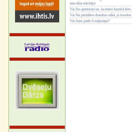
zina tikai mācītājs)
Vai Jūs apmierina tas, ka mūsu baznīcā lieto
Vai Jūs piedalītos draudzes talkā, ja šoruden
Vai Jums patīk šī mājaslapa?