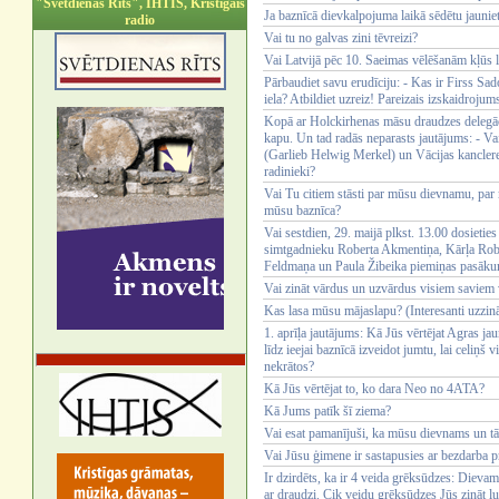
"Svētdienas Rīts", IHTIS, Kristīgais
Ja baznīcā dievkalpojuma laikā sēdētu jaunieti
radio
Vai tu no galvas zini tēvreizi?
Vai Latvijā pēc 10. Saeimas vēlēšanām kļūs 
Pārbaudiet savu erudīciju: - Kas ir Firss Sa
iela? Atbildiet uzreiz! Pareizais izskaidrojum
Kopā ar Holckirhenas māsu draudzes delegāc
kapu. Un tad radās neparasts jautājums: - Vai
(Garlieb Helwig Merkel) un Vācijas kancler
radinieki?
Vai Tu citiem stāsti par mūsu dievnamu, par 
mūsu baznīca?
Vai sestdien, 29. maijā plkst. 13.00 dosieti
simtgadnieku Roberta Akmentiņa, Kārļa Rob
Feldmaņa un Paula Žibeika piemiņas pasāk
Vai zināt vārdus un uzvārdus visiem savie
Kas lasa mūsu mājaslapu? (Interesanti uzzināt
1. aprīļa jautājums: Kā Jūs vērtējat Agras jau
līdz ieejai baznīcā izveidot jumtu, lai celiņš
nekrātos?
Kā Jūs vērtējat to, ko dara Neo no 4ATA?
Kā Jums patīk šī ziema?
Vai esat pamanījuši, ka mūsu dievnams un tā 
Vai Jūsu ģimene ir sastapusies ar bezdarba 
Ir dzirdēts, ka ir 4 veida grēksūdzes: Dievam s
ar draudzi. Cik veidu grēksūdzes Jūs zināt lu