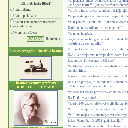
Vai piekrītat Anitas Uzulnieces ierosinājumam 
Cik bieži lasāt Bībeli?
kas šogad iekrīt V.I.Ļeņina dzimšanas dienā?
Katru dienu
Vai Jūs būtu ar mieru, ka mūsu mācītājs kļūt
Laiku pa laikam
Vai pareizticīgo Ziemassvētkiem vajadzētu b
Kad ir liela nepieciešamība pēc
Vai ir pareizs šis teikums: "Saimnieks atve
Dieva palīdzības
Kurš no šiem vārdiem uzrakstīts pareizi?
Man nav Bībeles
Vai tu esi laimīgs?
Rezultāti »
Tagad ziemā melnā gaisma iestāsies plkst. 16.
nepārietu uz ziemas laiku?
Uzminiet - kad draudzes priekšniece izsludin
Latvijas evaņģēliski luteriskā baznīca
Kad Jūs pēdējo reizi redzējāt dzīvu vardi Lat
Kad notiks 11. Saeimas vēlēšanas?
Vai Mēness ielā starp tramvaja sliedēm un iee
stendu virkne?
Kur mūsu baznīcā lieliem burtiem rakstīts 
Ja Jūs no paziņas, ar ko risināt diskutablu 
Baznīcas vēstures profesors
TU būtu rakstīta mazajiem burtiem
ROBERTS FELDMANIS
Vai atbalstāt Valsts prezidenta Valda Zatler
Kā Tu ikdienā jūties?
Vai pēc 100 gadiem dzīvojošie cilvēki par Te
Vai Jūs esat apmierināti ar laika mainīšanu?
Vai Jums mājās ir vecmāmiņas vai vectētiņa B
Kāds, Jūsuprāt, būs 2011. gads Latvijai?
Vai mūsu mājaslapā varētu likt reklāmas pa