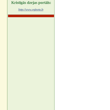
Kristīgās dzejas portāls:
http://www.egineto.lv