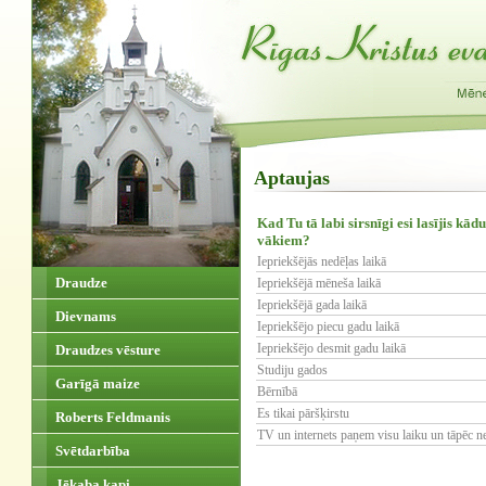
Aptaujas
Kad Tu tā labi sirsnīgi esi lasījis k
vākiem?
Iepriekšējās nedēļas laikā
Draudze
Iepriekšējā mēneša laikā
Iepriekšējā gada laikā
Dievnams
Iepriekšējo piecu gadu laikā
Iepriekšējo desmit gadu laikā
Draudzes vēsture
Studiju gados
Garīgā maize
Bērnībā
Es tikai pāršķirstu
Roberts Feldmanis
TV un internets paņem visu laiku un tāpēc 
Svētdarbība
Jēkaba kapi