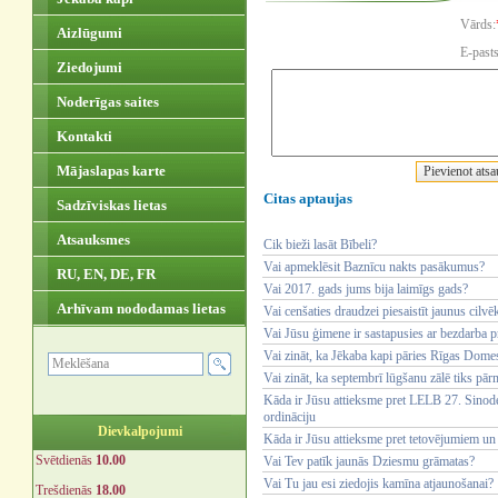
Vārds:
Aizlūgumi
E-pasts
Ziedojumi
Noderīgas saites
Kontakti
Mājaslapas karte
Citas aptaujas
Sadzīviskas lietas
Atsauksmes
Cik bieži lasāt Bībeli?
Vai apmeklēsit Baznīcu nakts pasākumus?
RU, EN, DE, FR
Vai 2017. gads jums bija laimīgs gads?
Arhīvam nododamas lietas
Vai cenšaties draudzei piesaistīt jaunus cilvē
Vai Jūsu ģimene ir sastapusies ar bezdarba 
Vai zināt, ka Jēkaba kapi pāries Rīgas Dom
Vai zināt, ka septembrī lūgšanu zālē tiks pār
Kāda ir Jūsu attieksme pret LELB 27. Sinode
ordināciju
Dievkalpojumi
Kāda ir Jūsu attieksme pret tetovējumiem un
Svētdienās
10.00
Vai Tev patīk jaunās Dziesmu grāmatas?
Vai Tu jau esi ziedojis kamīna atjaunošanai?
Trešdienās
18.00