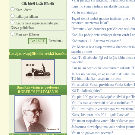
Vai ir pareizs šis teikums: "Saimnieks atve
Cik bieži lasāt Bībeli?
Kurš no šiem vārdiem uzrakstīts pareizi?
Katru dienu
Vai tu esi laimīgs?
Laiku pa laikam
Tagad ziemā melnā gaisma iestāsies plkst. 16.
nepārietu uz ziemas laiku?
Kad ir liela nepieciešamība pēc
Dieva palīdzības
Uzminiet - kad draudzes priekšniece izsludin
Man nav Bībeles
Kad Jūs pēdējo reizi redzējāt dzīvu vardi Lat
Rezultāti »
Kad notiks 11. Saeimas vēlēšanas?
Vai Mēness ielā starp tramvaja sliedēm un iee
stendu virkne?
Latvijas evaņģēliski luteriskā baznīca
Kad Tu tā labi sirsnīgi esi lasījis kādu biez
vākiem?
Kur mūsu baznīcā lieliem burtiem rakstīts 
Ja Jūs no paziņas, ar ko risināt diskutablu 
TU būtu rakstīta mazajiem burtiem
Vai atbalstāt Valsts prezidenta Valda Zatler
Baznīcas vēstures profesors
Kā Tu ikdienā jūties?
ROBERTS FELDMANIS
Vai pēc 100 gadiem dzīvojošie cilvēki par Te
Vai Jūs esat apmierināti ar laika mainīšanu?
Vai Jums mājās ir vecmāmiņas vai vectētiņa B
Kāds, Jūsuprāt, būs 2011. gads Latvijai?
Vai mūsu mājaslapā varētu likt reklāmas pa
Ja baznīcā dievkalpojuma laikā sēdētu jaunieti
Vai tu no galvas zini tēvreizi?