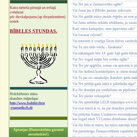
Vai Tev jau ir Ziemassvētku eglīte?
Katra mēneša pirmajā un trešajā
Vai Jums jau ir Bībeles jaunais izdevums
svētdienā
Vai Jūs gaidāt mūsu jaunās ērģeles un esat pār
pēc dievkalpojuma (ap divpadsmitiem)
notiek
Vai Jums nebūtu nekādu iebildumu, ja vasara
Kad, vārot kartupeļus, tiem jāpievieno sāls?
BĪBELES STUNDAS.
Vai šovasar ceļosiet?
Vai internets ir svarīga Tavas dzīves sastāvd
Vai Tu zini tādu vārdu - Taraktaša?
Vai nākamgads būs 14. gads šajā gadu tūksto
Vai Tev šogad mājās būs svētku eglīte?
Vai Tev pie apģērba, somas vai apaviem ir pie
Vai Jūs ikdienā kontaktējaties ar citiem dra
Vai Tu jau esi samaksājis draudzes gada ma
Vai Tev pēdējā gada laikā ir palielināta alga?
Ko Jūs domājat par smēķēšanu un pīpēšanu
Holckirhenes māsu
Vai Tev pieder velosipēds?
draudzes mājaslapa:
Vai Jūs apmeklējat LELB mājaslapu www.lel
http://www.holzkirchen
-evangelisch.de
Vai esat mierā ar to, ka par draudzes priekšni
Vai piekrītat Anitas Uzulnieces ierosinājumam 
kas šogad iekrīt V.I.Ļeņina dzimšanas dienā?
Vai Jūs būtu ar mieru, ka mūsu mācītājs kļūt
Aptaujas (Datorsistēma garantē
Vai pareizticīgo Ziemassvētkiem vajadzētu b
anonimitāti!)