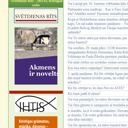
"Svētdienas Rīts", IHTIS, Kristīgais
Vai Latvijā pēc 10. Saeimas vēlēšanām kļūs 
radio
Pārbaudiet savu erudīciju: - Kas ir Firss Sa
iela? Atbildiet uzreiz! Pareizais izskaidrojum
Kopā ar Holckirhenas māsu draudzes delegāc
kapu. Un tad radās neparasts jautājums: - Vai
(Garlieb Helwig Merkel) un Vācijas kancler
radinieki?
Vai Tu citiem stāsti par mūsu dievnamu, par 
mūsu baznīca?
Vai sestdien, 29. maijā plkst. 13.00 dosieti
simtgadnieku Roberta Akmentiņa, Kārļa Rob
Feldmaņa un Paula Žibeika piemiņas pasāk
Vai zināt vārdus un uzvārdus visiem savie
Kas lasa mūsu mājaslapu? (Interesanti uzzināt
1. aprīļa jautājums: Kā Jūs vērtējat Agras jau
līdz ieejai baznīcā izveidot jumtu, lai celiņš
nekrātos?
Kā Jūs vērtējat to, ko dara Neo no 4ATA?
Kā Jums patīk šī ziema?
Vai esat pamanījuši, ka mūsu dievnams un tā 
Vai Jūsu ģimene ir sastapusies ar bezdarba 
Ir dzirdēts, ka ir 4 veida grēksūdzes: Dievam s
ar draudzi. Cik veidu grēksūdzes Jūs zināt lu
zina tikai mācītājs)
Vai Jūs apmierina tas, ka mūsu baznīcā lieto