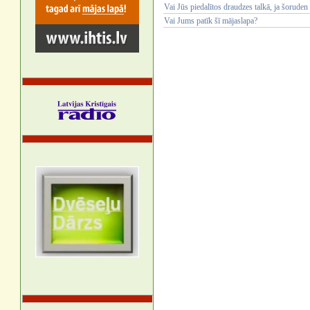
Vai Jūs piedalītos draudzes talkā, ja šoruden
Vai Jums patīk šī mājaslapa?