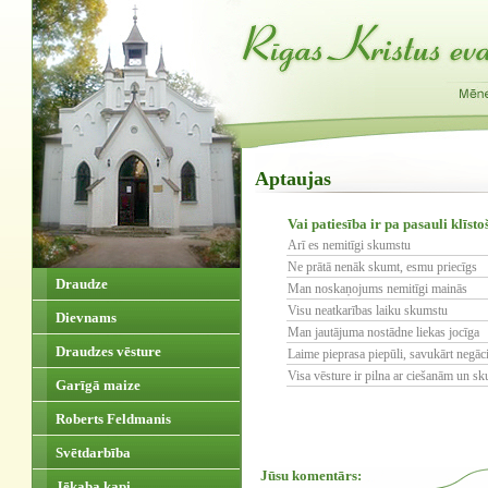
Aptaujas
Vai patiesība ir pa pasauli klīst
Arī es nemitīgi skumstu
Ne prātā nenāk skumt, esmu priecīgs
Draudze
Man noskaņojums nemitīgi mainās
Visu neatkarības laiku skumstu
Dievnams
Man jautājuma nostādne liekas jocīga
Draudzes vēsture
Laime pieprasa piepūli, savukārt negāci
Visa vēsture ir pilna ar ciešanām un s
Garīgā maize
Roberts Feldmanis
Svētdarbība
Jūsu komentārs:
Jēkaba kapi