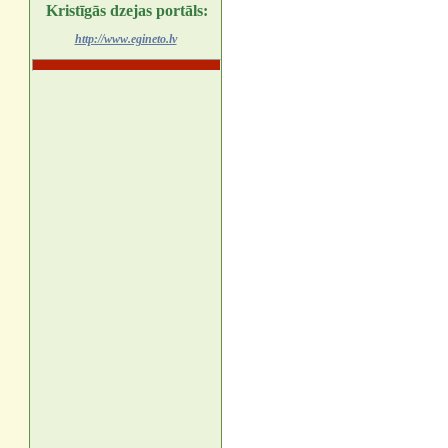
Kristīgās dzejas portāls:
http://www.egineto.lv