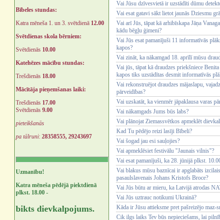
Vai Jūsu dzīvesvietā ir uzstādīti dūmu detekt
Bībeles stundas:
Vai esat gatavi sākt lietot jaunās Dziesmu g
Katra mēneša 1. un 3. svētdienā
12.00
Vai arī Jūs, tāpat kā arhibīskapa Jāņa Vanag
kādu bēgļu ģimeni?
Svētdienas skola bērniem:
Vai Jūs esat pamanījuši 11 informatīvās plā
kapos?
Svētdienās
10.00
Vai zināt, ka nākamgad 18. aprīlī mūsu drau
Katehēzes mācību stundas:
Vai jūs, tāpat kā draudzes priekšniece Benita
kapos tiks uzstādītas desmit informatīvās pl
Trešdienās
18.00
Vai rekonstruējot draudzes mājaslapu, vajadz
Mācītāja pieņemšanas laiki:
pārveidības?
Vai uzskatāt, ka vienmēr jāpaklausa varas pā
Trešdienās
17.00
Svētdienās
9.00
Vai nākamgads Jums būs labs?
Vai plānojat Ziemassvētkos apmeklēt dievk
pieteikšanās
Kad Tu pēdējo reizi lasīji Bībeli?
pa tālruni
:
28358555, 29243697
Vai šogad jau esi sauļojies?
Vai apmeklēsiet festivālu "Jaunais vilnis"?
Vai esat pamanījuši, ka 28. jūnijā plkst. 10
Vai blakus mūsu baznīcai ir apglabāts izcila
Uzmanību!
pasaulslavenais Johans Kristofs Broce?
Katra mēneša pēdējā piektdienā
Vai Jūs būtu ar mieru, ka Latvijā atrodas 
plkst. 18.00 -
Vai Jūs uztrauc notikumi Ukrainā?
bikts dievkalpojums.
Kāda ir Jūsu attieksme pret pašreizējo maz-s
Cik ilgs laiks Tev būs nepieciešams, lai piln