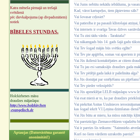
Vai Jums nebūtu nekādu iebildumu, ja vasara
Katra mēneša pirmajā un trešajā
Kad, vārot kartupeļus, tiem jāpievieno sāls?
svētdienā
Vai šovasar ceļosiet?
pēc dievkalpojuma (ap divpadsmitiem)
notiek
Vai patiesība ir pa pasauli klīstošajai atziņai
Vai internets ir svarīga Tavas dzīves sastāvd
BĪBELES STUNDAS.
Vai Tu zini tādu vārdu - Taraktaša?
Vai nākamgads būs 14. gads šajā gadu tūksto
Vai Tev šogad mājās būs svētku eglīte?
Vai Tev pie apģērba, somas vai apaviem ir pie
Vai Jūs ikdienā kontaktējaties ar citiem dra
Vai Tu jau esi samaksājis draudzes gada ma
Vai Tev pēdējā gada laikā ir palielināta alga?
Ko Jūs domājat par smēķēšanu un pīpēšanu
Vai Tev pieder velosipēds?
Vai Jūs apmeklējat LELB mājaslapu www.lel
Holckirhenes māsu
Vai esat mierā ar to, ka par draudzes priekšni
draudzes mājaslapa:
Vai piekrītat Anitas Uzulnieces ierosinājumam 
http://www.holzkirchen
kas šogad iekrīt V.I.Ļeņina dzimšanas dienā?
-evangelisch.de
Vai Jūs būtu ar mieru, ka mūsu mācītājs kļūt
Vai pareizticīgo Ziemassvētkiem vajadzētu b
Vai ir pareizs šis teikums: "Saimnieks atve
Aptaujas (Datorsistēma garantē
Kurš no šiem vārdiem uzrakstīts pareizi?
anonimitāti!)