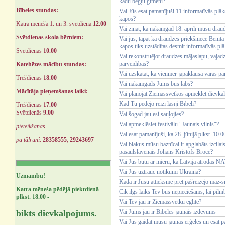
kādu bēgļu ģimeni?
Bībeles stundas:
Vai Jūs esat pamanījuši 11 informatīvās plā
kapos?
Katra mēneša 1. un 3. svētdienā
12.00
Vai zināt, ka nākamgad 18. aprīlī mūsu drau
Svētdienas skola bērniem:
Vai jūs, tāpat kā draudzes priekšniece Benita
kapos tiks uzstādītas desmit informatīvās pl
Svētdienās
10.00
Vai rekonstruējot draudzes mājaslapu, vajadz
pārveidības?
Katehēzes mācību stundas:
Vai uzskatāt, ka vienmēr jāpaklausa varas pā
Trešdienās
18.00
Vai nākamgads Jums būs labs?
Mācītāja pieņemšanas laiki:
Vai plānojat Ziemassvētkos apmeklēt dievk
Kad Tu pēdējo reizi lasīji Bībeli?
Trešdienās
17.00
Svētdienās
9.00
Vai šogad jau esi sauļojies?
Vai apmeklēsiet festivālu "Jaunais vilnis"?
pieteikšanās
Vai esat pamanījuši, ka 28. jūnijā plkst. 10
pa tālruni
:
28358555, 29243697
Vai blakus mūsu baznīcai ir apglabāts izcila
pasaulslavenais Johans Kristofs Broce?
Vai Jūs būtu ar mieru, ka Latvijā atrodas 
Vai Jūs uztrauc notikumi Ukrainā?
Uzmanību!
Kāda ir Jūsu attieksme pret pašreizējo maz-s
Katra mēneša pēdējā piektdienā
Cik ilgs laiks Tev būs nepieciešams, lai piln
plkst. 18.00 -
Vai Tev jau ir Ziemassvētku eglīte?
bikts dievkalpojums.
Vai Jums jau ir Bībeles jaunais izdevums
Vai Jūs gaidāt mūsu jaunās ērģeles un esat pār