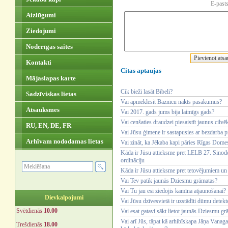
E-pasts
Aizlūgumi
Ziedojumi
Noderīgas saites
Kontakti
Citas aptaujas
Mājaslapas karte
Cik bieži lasāt Bībeli?
Sadzīviskas lietas
Vai apmeklēsit Baznīcu nakts pasākumus?
Atsauksmes
Vai 2017. gads jums bija laimīgs gads?
Vai cenšaties draudzei piesaistīt jaunus cilvē
RU, EN, DE, FR
Vai Jūsu ģimene ir sastapusies ar bezdarba 
Arhīvam nododamas lietas
Vai zināt, ka Jēkaba kapi pāries Rīgas Dom
Kāda ir Jūsu attieksme pret LELB 27. Sinode
ordināciju
Kāda ir Jūsu attieksme pret tetovējumiem un
Vai Tev patīk jaunās Dziesmu grāmatas?
Vai Tu jau esi ziedojis kamīna atjaunošanai?
Dievkalpojumi
Vai Jūsu dzīvesvietā ir uzstādīti dūmu detekt
Svētdienās
10.00
Vai esat gatavi sākt lietot jaunās Dziesmu g
Vai arī Jūs, tāpat kā arhibīskapa Jāņa Vanag
Trešdienās
18.00