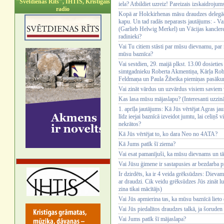
"Svētdienas Rīts", IHTIS, Kristīgais
iela? Atbildiet uzreiz! Pareizais izskaidrojum
radio
Kopā ar Holckirhenas māsu draudzes delegāc
kapu. Un tad radās neparasts jautājums: - Vai
(Garlieb Helwig Merkel) un Vācijas kancler
radinieki?
Vai Tu citiem stāsti par mūsu dievnamu, par 
mūsu baznīca?
Vai sestdien, 29. maijā plkst. 13.00 dosieti
simtgadnieku Roberta Akmentiņa, Kārļa Rob
Feldmaņa un Paula Žibeika piemiņas pasāk
Vai zināt vārdus un uzvārdus visiem savie
Kas lasa mūsu mājaslapu? (Interesanti uzzināt
1. aprīļa jautājums: Kā Jūs vērtējat Agras jau
līdz ieejai baznīcā izveidot jumtu, lai celiņš
nekrātos?
Kā Jūs vērtējat to, ko dara Neo no 4ATA?
Kā Jums patīk šī ziema?
Vai esat pamanījuši, ka mūsu dievnams un tā 
Vai Jūsu ģimene ir sastapusies ar bezdarba 
Ir dzirdēts, ka ir 4 veida grēksūdzes: Dievam s
ar draudzi. Cik veidu grēksūdzes Jūs zināt lu
zina tikai mācītājs)
Vai Jūs apmierina tas, ka mūsu baznīcā lieto
Vai Jūs piedalītos draudzes talkā, ja šoruden
Vai Jums patīk šī mājaslapa?