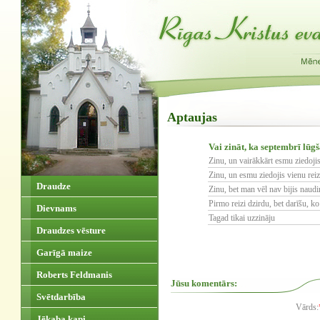
Aptaujas
Vai zināt, ka septembrī lūg
Zinu, un vairākkārt esmu ziedoji
Zinu, un esmu ziedojis vienu reiz
Draudze
Zinu, bet man vēl nav bijis naudi
Pirmo reizi dzirdu, bet darīšu, k
Dievnams
Tagad tikai uzzināju
Draudzes vēsture
Garīgā maize
Roberts Feldmanis
Jūsu komentārs:
Svētdarbība
Vārds:
Jēkaba kapi