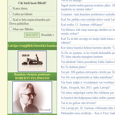
Vai tu esi laimīgs?
Cik bieži lasāt Bībeli?
Tagad ziemā melnā gaisma iestāsies plkst. 16.
Katru dienu
nepārietu uz ziemas laiku?
Laiku pa laikam
Uzminiet - kad draudzes priekšniece izsludin
Kad Jūs pēdējo reizi redzējāt dzīvu vardi Lat
Kad ir liela nepieciešamība pēc
Dieva palīdzības
Kad notiks 11. Saeimas vēlēšanas?
Man nav Bībeles
Vai Mēness ielā starp tramvaja sliedēm un iee
stendu virkne?
Rezultāti »
Kad Tu tā labi sirsnīgi esi lasījis kādu biez
vākiem?
Latvijas evaņģēliski luteriskā baznīca
Kur mūsu baznīcā lieliem burtiem rakstīts 
Ja Jūs no paziņas, ar ko risināt diskutablu 
TU būtu rakstīta mazajiem burtiem
Vai atbalstāt Valsts prezidenta Valda Zatler
Kā Tu ikdienā jūties?
Vai pēc 100 gadiem dzīvojošie cilvēki par Te
Baznīcas vēstures profesors
Vai Jūs esat apmierināti ar laika mainīšanu?
ROBERTS FELDMANIS
Vai Jums mājās ir vecmāmiņas vai vectētiņa B
Kāds, Jūsuprāt, būs 2011. gads Latvijai?
Vai mūsu mājaslapā varētu likt reklāmas pa
Ja baznīcā dievkalpojuma laikā sēdētu jaunieti
Vai tu no galvas zini tēvreizi?
Vai Latvijā pēc 10. Saeimas vēlēšanām kļūs 
Pārbaudiet savu erudīciju: - Kas ir Firss Sa