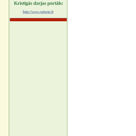
Kristīgās dzejas portāls:
http://www.egineto.lv