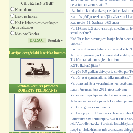
Tagad ziemā melnā gaisma iestāsies plkst. 16.
Cik bieži lasāt Bībeli?
nepārietu uz ziemas laiku?
Katru dienu
Uzminiet - kad draudzes priekšniece izsludin
Laiku pa laikam
Kad Jūs pēdējo reizi redzējāt dzīvu vardi Lat
Kad notiks 11. Saeimas vēlēšanas?
Kad ir liela nepieciešamība pēc
Dieva palīdzības
Vai Mēness ielā starp tramvaja sliedēm un iee
stendu virkne?
Man nav Bībeles
Kad Tu tā labi sirsnīgi esi lasījis kādu biez
Rezultāti »
vākiem?
Kur mūsu baznīcā lieliem burtiem rakstīts 
Latvijas evaņģēliski luteriskā baznīca
Ja Jūs no paziņas, ar ko risināt diskutablu 
TU būtu rakstīta mazajiem burtiem
Kā Tu ikdienā jūties?
Vai pēc 100 gadiem dzīvojošie cilvēki par Te
Vai Jūs esat apmierināti ar laika mainīšanu?
Vai Jums mājās ir vecmāmiņas vai vectētiņa B
Baznīcas vēstures profesors
Kāds, Jūsuprāt, būs 2011. gads Latvijai?
ROBERTS FELDMANIS
Vai mūsu mājaslapā varētu likt reklāmas pa
Ja baznīcā dievkalpojuma laikā sēdētu jaunieti
Vai tu no galvas zini tēvreizi?
Vai Latvijā pēc 10. Saeimas vēlēšanām kļūs 
Pārbaudiet savu erudīciju: - Kas ir Firss Sa
iela? Atbildiet uzreiz! Pareizais izskaidrojum
Kopā ar Holckirhenas māsu draudzes delegāc