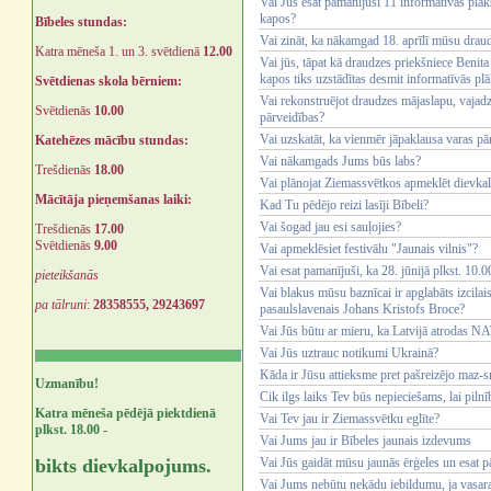
Vai Jūs esat pamanījuši 11 informatīvās plā
kapos?
Bībeles stundas:
Vai zināt, ka nākamgad 18. aprīlī mūsu drau
Katra mēneša 1. un 3. svētdienā
12.00
Vai jūs, tāpat kā draudzes priekšniece Benita
kapos tiks uzstādītas desmit informatīvās pl
Svētdienas skola bērniem:
Vai rekonstruējot draudzes mājaslapu, vajadz
Svētdienās
10.00
pārveidības?
Vai uzskatāt, ka vienmēr jāpaklausa varas pā
Katehēzes mācību stundas:
Vai nākamgads Jums būs labs?
Trešdienās
18.00
Vai plānojat Ziemassvētkos apmeklēt dievk
Mācītāja pieņemšanas laiki:
Kad Tu pēdējo reizi lasīji Bībeli?
Vai šogad jau esi sauļojies?
Trešdienās
17.00
Svētdienās
9.00
Vai apmeklēsiet festivālu "Jaunais vilnis"?
Vai esat pamanījuši, ka 28. jūnijā plkst. 10
pieteikšanās
Vai blakus mūsu baznīcai ir apglabāts izcila
pa tālruni
:
28358555, 29243697
pasaulslavenais Johans Kristofs Broce?
Vai Jūs būtu ar mieru, ka Latvijā atrodas 
Vai Jūs uztrauc notikumi Ukrainā?
Kāda ir Jūsu attieksme pret pašreizējo maz-s
Uzmanību!
Cik ilgs laiks Tev būs nepieciešams, lai piln
Katra mēneša pēdējā piektdienā
Vai Tev jau ir Ziemassvētku eglīte?
plkst. 18.00 -
Vai Jums jau ir Bībeles jaunais izdevums
bikts dievkalpojums.
Vai Jūs gaidāt mūsu jaunās ērģeles un esat pār
Vai Jums nebūtu nekādu iebildumu, ja vasara