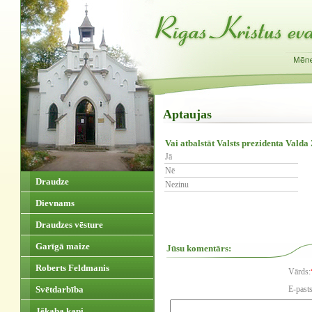
Aptaujas
Vai atbalstāt Valsts prezidenta Vald
Jā
Nē
Draudze
Nezinu
Dievnams
Draudzes vēsture
Garīgā maize
Jūsu komentārs:
Roberts Feldmanis
Vārds:
Svētdarbība
E-pasts
Jēkaba kapi