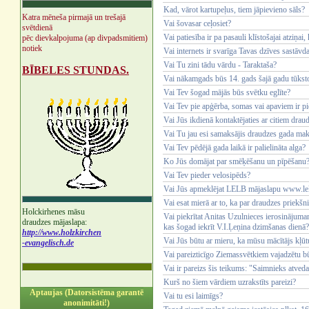
Kad, vārot kartupeļus, tiem jāpievieno sāls?
Katra mēneša pirmajā un trešajā
Vai šovasar ceļosiet?
svētdienā
Vai patiesība ir pa pasauli klīstošajai atziņai
pēc dievkalpojuma (ap divpadsmitiem)
notiek
Vai internets ir svarīga Tavas dzīves sastāvd
Vai Tu zini tādu vārdu - Taraktaša?
BĪBELES STUNDAS.
Vai nākamgads būs 14. gads šajā gadu tūksto
Vai Tev šogad mājās būs svētku eglīte?
Vai Tev pie apģērba, somas vai apaviem ir pie
Vai Jūs ikdienā kontaktējaties ar citiem dra
Vai Tu jau esi samaksājis draudzes gada ma
Vai Tev pēdējā gada laikā ir palielināta alga?
Ko Jūs domājat par smēķēšanu un pīpēšanu
Vai Tev pieder velosipēds?
Vai Jūs apmeklējat LELB mājaslapu www.lel
Vai esat mierā ar to, ka par draudzes priekšni
Holckirhenes māsu
Vai piekrītat Anitas Uzulnieces ierosinājumam 
draudzes mājaslapa:
kas šogad iekrīt V.I.Ļeņina dzimšanas dienā?
http://www.holzkirchen
Vai Jūs būtu ar mieru, ka mūsu mācītājs kļūt
-evangelisch.de
Vai pareizticīgo Ziemassvētkiem vajadzētu b
Vai ir pareizs šis teikums: "Saimnieks atve
Kurš no šiem vārdiem uzrakstīts pareizi?
Aptaujas (Datorsistēma garantē
Vai tu esi laimīgs?
anonimitāti!)