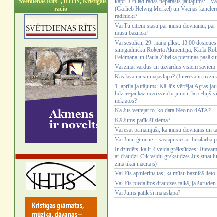
"Svētdienas Rīts", IHTIS, Kristīgais
kapu. Un tad radās neparasts jautājums: - Vai
radio
(Garlieb Helwig Merkel) un Vācijas kancler
radinieki?
Vai Tu citiem stāsti par mūsu dievnamu, par 
mūsu baznīca?
Vai sestdien, 29. maijā plkst. 13.00 dosieti
simtgadnieku Roberta Akmentiņa, Kārļa Rob
Feldmaņa un Paula Žibeika piemiņas pasāk
Vai zināt vārdus un uzvārdus visiem savie
Kas lasa mūsu mājaslapu? (Interesanti uzzināt
1. aprīļa jautājums: Kā Jūs vērtējat Agras jau
līdz ieejai baznīcā izveidot jumtu, lai celiņš
nekrātos?
Kā Jūs vērtējat to, ko dara Neo no 4ATA?
Kā Jums patīk šī ziema?
Vai esat pamanījuši, ka mūsu dievnams un tā 
Vai Jūsu ģimene ir sastapusies ar bezdarba 
Ir dzirdēts, ka ir 4 veida grēksūdzes: Dievam s
ar draudzi. Cik veidu grēksūdzes Jūs zināt lu
zina tikai mācītājs)
Vai Jūs apmierina tas, ka mūsu baznīcā lieto
Vai Jūs piedalītos draudzes talkā, ja šoruden
Vai Jums patīk šī mājaslapa?