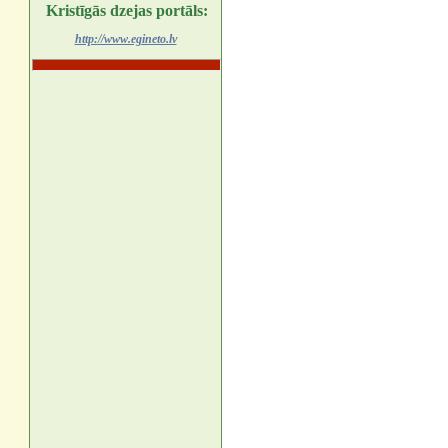
Kristīgās dzejas portāls:
http://www.egineto.lv