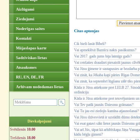
Aizlūgumi
Ziedojumi
Noderīgas saites
Citas aptaujas
Kontakti
Cik bieži lasāt Bībeli?
Mājaslapas karte
Vai apmeklēsit Baznīcu nakts pasākumus?
Vai 2017. gads jums bija laimīgs gads?
Sadzīviskas lietas
Vai cenšaties draudzei piesaistīt jaunus cilvē
Atsauksmes
Vai Jūsu ģimene ir sastapusies ar bezdarba 
Vai zināt, ka Jēkaba kapi pāries Rīgas Dom
RU, EN, DE, FR
Vai zināt, ka septembrī lūgšanu zālē tiks pār
Arhīvam nododamas lietas
Kāda ir Jūsu attieksme pret LELB 27. Sinode
ordināciju
Kāda ir Jūsu attieksme pret tetovējumiem un
Vai Tev patīk jaunās Dziesmu grāmatas?
Vai Tu jau esi ziedojis kamīna atjaunošanai?
Vai Jūsu dzīvesvietā ir uzstādīti dūmu detekt
Dievkalpojumi
Vai esat gatavi sākt lietot jaunās Dziesmu g
Svētdienās
10.00
Vai arī Jūs, tāpat kā arhibīskapa Jāņa Vanag
kādu bēgļu ģimeni?
Trešdienās
18.00