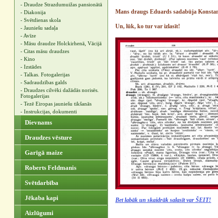
- Draudze Strazdumuižas pansionātā
Mans draugs Eduards sadabūja Konstant
- Diakonija
- Svētdienas skola
Un, lūk, ko tur var izlasīt!
- Jauniešu sadaļa
- Avīze
- Māsu draudze Holckirhenā, Vācijā
- Citas māsu draudzes
- Kino
- Izstādes
- Talkas. Fotogalerijas
- Sadraudzības galds
- Draudzes cilvēki dažādās norisēs.
Fotogalerijas
- Tezē Eiropas jauniešu tikšanās
- Instrukcijas, dokumenti
Dievnams
Draudzes vēsture
Garīgā maize
Roberts Feldmanis
Svētdarbība
Jēkaba kapi
Bet labāk un skaidrāk salasīt var ŠEIT!
Aizlūgumi