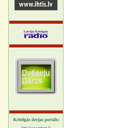
Kristīgās dzejas portāls:
http://www.egineto.lv