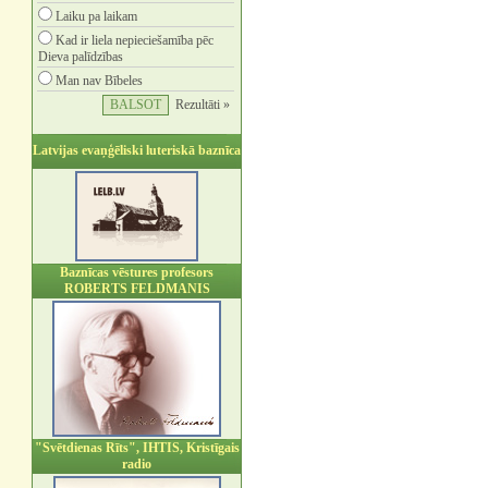
Laiku pa laikam
Kad ir liela nepieciešamība pēc
Dieva palīdzības
Man nav Bībeles
Rezultāti »
Latvijas evaņģēliski luteriskā baznīca
Baznīcas vēstures profesors
ROBERTS FELDMANIS
"Svētdienas Rīts", IHTIS, Kristīgais
radio