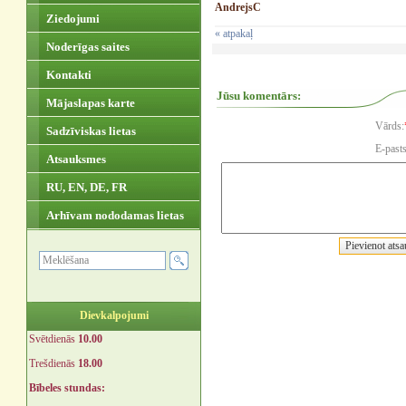
AndrejsC
Ziedojumi
« atpakaļ
Noderīgas saites
Kontakti
Jūsu komentārs:
Mājaslapas karte
Vārds:
Sadzīviskas lietas
E-pasts
Atsauksmes
RU, EN, DE, FR
Arhīvam nododamas lietas
Dievkalpojumi
Svētdienās
10.00
Trešdienās
18.00
Bībeles stundas: