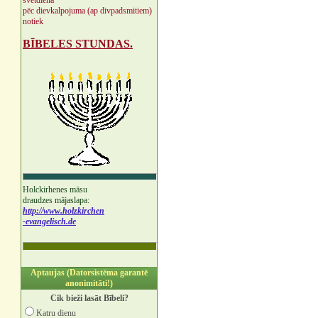
svētdienā
pēc dievkalpojuma (ap divpadsmitiem)
notiek
BĪBELES STUNDAS.
Holckirhenes māsu
draudzes mājaslapa:
http://www.holzkirchen
-evangelisch.de
Aptaujas (Datorsistēma garantē
anonimitāti!)
Cik bieži lasāt Bībeli?
Katru dienu