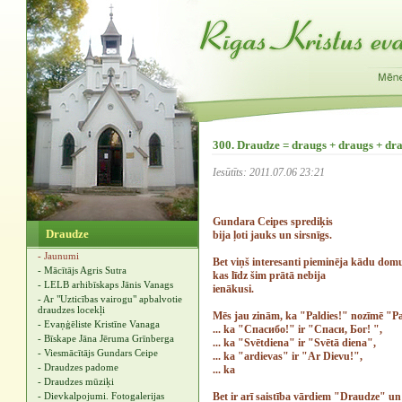
300. Draudze = draugs + draugs + dr
Iesūtīts: 2011.07.06 23:21
Gundara Ceipes sprediķis
Draudze
bija ļoti jauks un sirsnīgs.
- Jaunumi
Bet viņš interesanti pieminēja kādu dom
- Mācītājs Agris Sutra
kas līdz šim prātā nebija
- LELB arhibīskaps Jānis Vanags
ienākusi.
- Ar "Uzticības vairogu" apbalvotie
draudzes locekļi
Mēs jau zinām, ka "Paldies!" nozīmē "Pal
- Evaņģēliste Kristīne Vanaga
... ka "Спасибо!" ir "Спаси, Бог! ",
- Bīskape Jāna Jēruma Grīnberga
... ka "Svētdiena" ir "Svētā diena",
- Viesmācītājs Gundars Ceipe
... ka "ardievas" ir "Ar Dievu!",
- Draudzes padome
... ka
- Draudzes mūziķi
- Dievkalpojumi. Fotogalerijas
Bet ir arī saistība vārdiem "Draudze" u