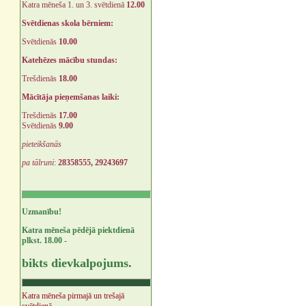
Katra mēneša 1. un 3. svētdienā
12.00
Svētdienas skola bērniem:
Svētdienās
10.00
Katehēzes mācību stundas:
Trešdienās
18.00
Mācītāja pieņemšanas laiki:
Trešdienās
17.00
Svētdienās
9.00
pieteikšanās
pa tālruni
:
28358555, 29243697
Uzmanību!
Katra mēneša pēdējā piektdienā
plkst. 18.00 -
bikts dievkalpojums.
Katra mēneša pirmajā un trešajā