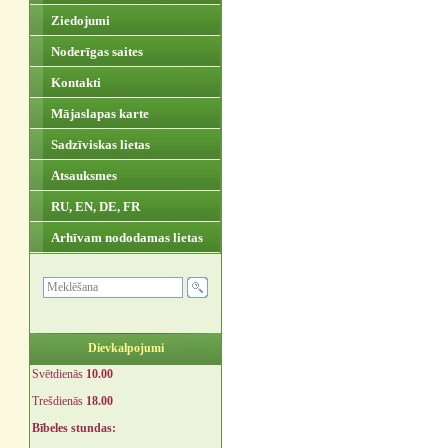
Ziedojumi
Noderīgas saites
Kontakti
Mājaslapas karte
Sadzīviskas lietas
Atsauksmes
RU, EN, DE, FR
Arhīvam nododamas lietas
Dievkalpojumi
Svētdienās
10.00
Trešdienās
18.00
Bībeles stundas: