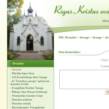
300. Draudze = draugs + draugs + dr
Jūsu komentārs:
Vārds:
Draudze
E-pasts
- Jaunumi
- Mācītājs Agris Sutra
- LELB arhibīskaps Jānis Vanags
- Ar "Uzticības vairogu" apbalvotie
draudzes locekļi
- Evaņģēliste Kristīne Vanaga
- Bīskape Jāna Jēruma Grīnberga
- Viesmācītājs Gundars Ceipe
- Draudzes padome
- Draudzes mūziķi
- Dievkalpojumi. Fotogalerijas