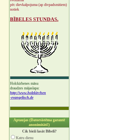
svētdienā
pēc dievkalpojuma (ap divpadsmitiem)
notiek
BĪBELES STUNDAS.
Holckirhenes māsu
draudzes mājaslapa:
http://www.holzkirchen
-evangelisch.de
Aptaujas (Datorsistēma garantē
anonimitāti!)
Cik bieži lasāt Bībeli?
Katru dienu