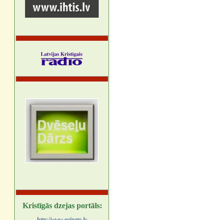
Kristīgās dzejas portāls:
http://www.egineto.lv