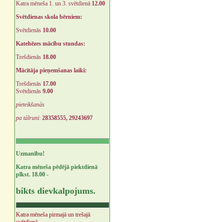
Katra mēneša 1. un 3. svētdienā
12.00
Svētdienas skola bērniem:
Svētdienās
10.00
Katehēzes mācību stundas:
Trešdienās
18.00
Mācītāja pieņemšanas laiki:
Trešdienās
17.00
Svētdienās
9.00
pieteikšanās
pa tālruni
:
28358555, 29243697
Uzmanību!
Katra mēneša pēdējā piektdienā
plkst. 18.00 -
bikts dievkalpojums.
Katra mēneša pirmajā un trešajā