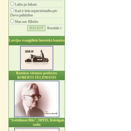
Laiku pa laikam
Kad ir liela nepieciešamība pēc
Dieva palīdzības
Man nav Bībeles
Rezultāti »
Latvijas evaņģēliski luteriskā baznīca
Baznīcas vēstures profesors
ROBERTS FELDMANIS
"Svētdienas Rīts", IHTIS, Kristīgais
radio