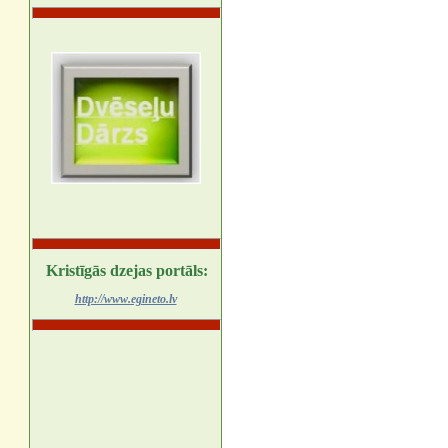
Kristīgās dzejas portāls:
http://www.egineto.lv