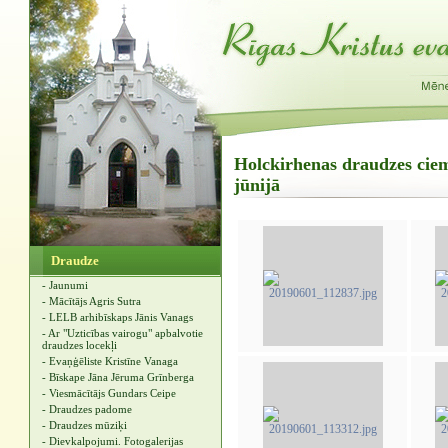
Holckirhenas draudzes ciem
jūnijā
Draudze
- Jaunumi
- Mācītājs Agris Sutra
- LELB arhibīskaps Jānis Vanags
- Ar "Uzticības vairogu" apbalvotie
draudzes locekļi
- Evaņģēliste Kristīne Vanaga
- Bīskape Jāna Jēruma Grīnberga
- Viesmācītājs Gundars Ceipe
- Draudzes padome
- Draudzes mūziķi
- Dievkalpojumi. Fotogalerijas