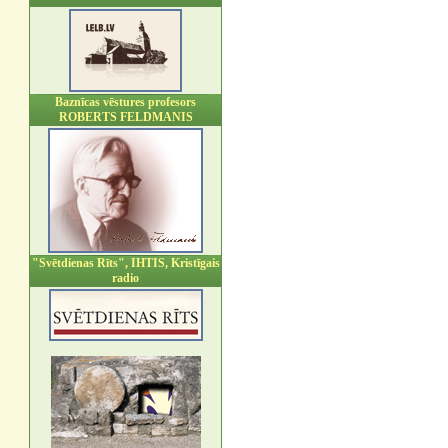
Baznīcas vēstures profesors
ROBERTS FELDMANIS
"Svētdienas Rīts", IHTIS, Kristīgais
radio