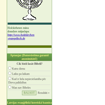
Holckirhenes māsu
draudzes mājaslapa:
http://www.holzkirchen
-evangelisch.de
Aptaujas (Datorsistēma garantē
anonimitāti!)
Cik bieži lasāt Bībeli?
Katru dienu
Laiku pa laikam
Kad ir liela nepieciešamība pēc
Dieva palīdzības
Man nav Bībeles
Rezultāti »
Latvijas evaņģēliski luteriskā baznīca