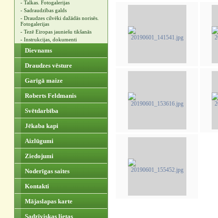
- Talkas. Fotogalerijas
- Sadraudzības galds
- Draudzes cilvēki dažādās norisēs.
Fotogalerijas
- Tezē Eiropas jauniešu tikšanās
- Instrukcijas, dokumenti
Dievnams
Draudzes vēsture
Garīgā maize
Roberts Feldmanis
Svētdarbība
Jēkaba kapi
Aizlūgumi
Ziedojumi
Noderīgas saites
Kontakti
Mājaslapas karte
Sadzīviskas lietas