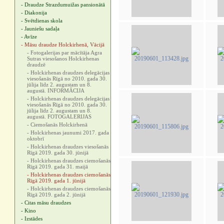
- Draudze Strazdumuižas pansionātā
- Diakonija
- Svētdienas skola
- Jauniešu sadaļa
- Avīze
- Māsu draudze Holckirhenā, Vācijā
- Fotogalerijas par mācītāja Agra
Sutras viesošanos Holckirhenas
draudzē
- Holckirhenas draudzes delegācijas
viesošanās Rīgā no 2010. gada 30.
jūlija līdz 2. augustam un 8.
augustā. INFORMĀCIJA
- Holckirhenas draudzes delegācijas
viesošanās Rīgā no 2010. gada 30.
jūlija līdz 2. augustam un 8.
augustā. FOTOGALERIJAS
- Ciemošanās Holckirhenā
- Holckirhenas jaunumi 2017. gada
oktobrī
- Holckirhenas draudzes viesošanās
Rīgā 2019. gada 30. jūnijā
- Holckirhenas draudzes ciemošanās
Rīgā 2019. gada 31. maijā
- Holckirhenas draudzes ciemošanās
Rīgā 2019. gada 1. jūnijā
- Holckirhenas draudzes ciemošanās
Rīgā 2019. gada 2. jūnijā
- Citas māsu draudzes
- Kino
- Izstādes