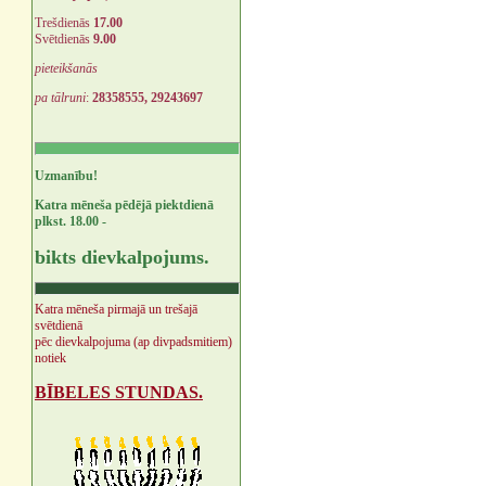
Trešdienās
17.00
Svētdienās
9.00
pieteikšanās
pa tālruni
:
28358555, 29243697
Uzmanību!
Katra mēneša pēdējā piektdienā
plkst. 18.00 -
bikts dievkalpojums.
Katra mēneša pirmajā un trešajā
svētdienā
pēc dievkalpojuma (ap divpadsmitiem)
notiek
BĪBELES STUNDAS.