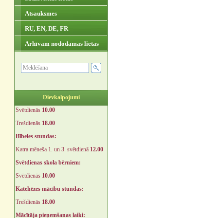
Atsauksmes
RU, EN, DE, FR
Arhīvam nododamas lietas
Dievkalpojumi
Svētdienās
10.00
Trešdienās
18.00
Bībeles stundas:
Katra mēneša 1. un 3. svētdienā
12.00
Svētdienas skola bērniem:
Svētdienās
10.00
Katehēzes mācību stundas:
Trešdienās
18.00
Mācītāja pieņemšanas laiki: