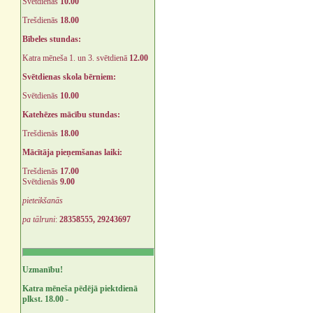
Svētdienās
10.00
Trešdienās
18.00
Bībeles stundas:
Katra mēneša 1. un 3. svētdienā
12.00
Svētdienas skola bērniem:
Svētdienās
10.00
Katehēzes mācību stundas:
Trešdienās
18.00
Mācītāja pieņemšanas laiki:
Trešdienās
17.00
Svētdienās
9.00
pieteikšanās
pa tālruni
:
28358555, 29243697
Uzmanību!
Katra mēneša pēdējā piektdienā
plkst. 18.00 -