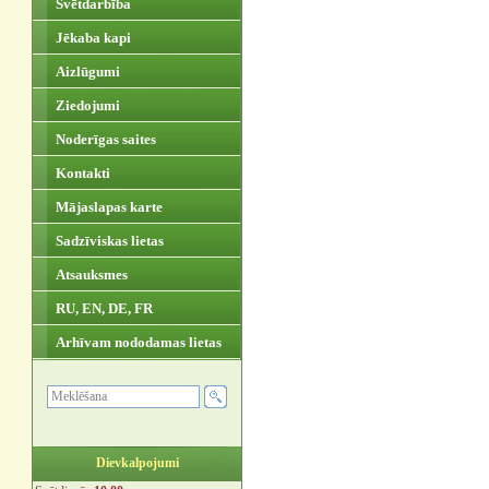
Svētdarbība
Jēkaba kapi
Aizlūgumi
Ziedojumi
Noderīgas saites
Kontakti
Mājaslapas karte
Sadzīviskas lietas
Atsauksmes
RU, EN, DE, FR
Arhīvam nododamas lietas
Dievkalpojumi