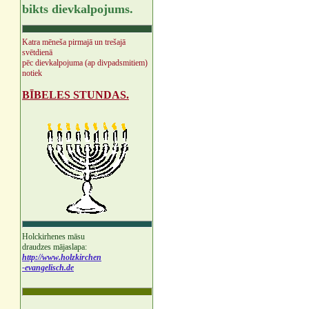
bikts dievkalpojums.
Katra mēneša pirmajā un trešajā
svētdienā
pēc dievkalpojuma (ap divpadsmitiem)
notiek
BĪBELES STUNDAS.
Holckirhenes māsu
draudzes mājaslapa:
http://www.holzkirchen
-evangelisch.de