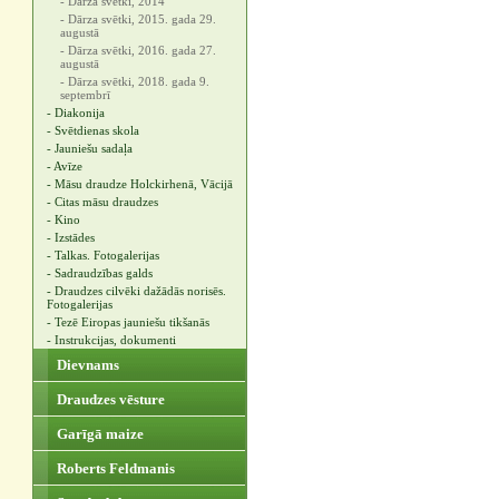
- Dārza svētki, 2014
- Dārza svētki, 2015. gada 29.
augustā
- Dārza svētki, 2016. gada 27.
augustā
- Dārza svētki, 2018. gada 9.
septembrī
- Diakonija
- Svētdienas skola
- Jauniešu sadaļa
- Avīze
- Māsu draudze Holckirhenā, Vācijā
- Citas māsu draudzes
- Kino
- Izstādes
- Talkas. Fotogalerijas
- Sadraudzības galds
- Draudzes cilvēki dažādās norisēs.
Fotogalerijas
- Tezē Eiropas jauniešu tikšanās
- Instrukcijas, dokumenti
Dievnams
Draudzes vēsture
Garīgā maize
Roberts Feldmanis