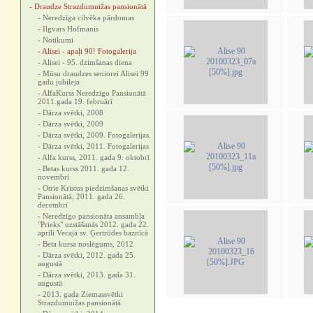
- Draudze Strazdumuižas pansionātā
- Neredzīga cilvēka pārdomas
- Ilgvars Hofmanis
- Notikumi
- Alisei - apaļi 90! Fotogalerija
- Alisei - 95. dzimšanas diena
- Mūsu draudzes seniorei Alisei 99
gadu jubileja
- AlfaKurss Neredzīgo Pansionātā
2011.gada 19. februārī
- Dārza svētki, 2008
- Dārza svētki, 2009
- Dārza svētki, 2009. Fotogalerijas.
- Dārza svētki, 2011. Fotogalerijas
- Alfa kurss, 2011. gada 9. oktobrī
- Betas kurss 2011. gada 12.
novembrī
- Otrie Kristus piedzimšanas svētki
Pansionātā, 2011. gada 26.
decembrī
- Neredzīgo pansionāta ansambļa
"Prieks" uzstāšanās 2012. gada 22.
aprīlī Vecajā sv. Ģertrūdes baznīcā
- Beta kursa noslēgums, 2012
- Dārza svētki, 2012. gada 25.
augustā
- Dārza svētki, 2013. gada 31.
augustā
- 2013. gada Ziemassvētki
Strazdumuižas pansionātā