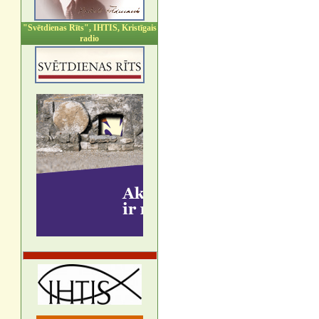
"Svētdienas Rīts", IHTIS, Kristīgais
radio