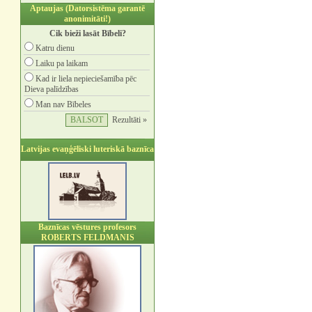
Aptaujas (Datorsistēma garantē
anonimitāti!)
Cik bieži lasāt Bībeli?
Katru dienu
Laiku pa laikam
Kad ir liela nepieciešamība pēc
Dieva palīdzības
Man nav Bībeles
Rezultāti »
Latvijas evaņģēliski luteriskā baznīca
Baznīcas vēstures profesors
ROBERTS FELDMANIS