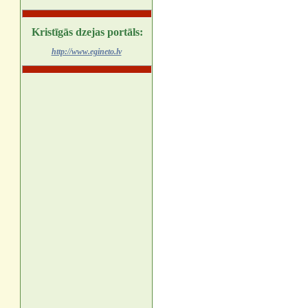
Kristīgās dzejas portāls:
http://www.egineto.lv