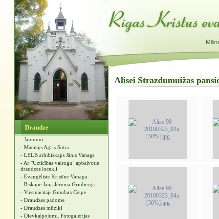
Alisei Strazdumuižas pansio
Draudze
- Jaunumi
- Mācītājs Agris Sutra
- LELB arhibīskaps Jānis Vanags
- Ar "Uzticības vairogu" apbalvotie
draudzes locekļi
- Evaņģēliste Kristīne Vanaga
- Bīskape Jāna Jēruma Grīnberga
- Viesmācītājs Gundars Ceipe
- Draudzes padome
- Draudzes mūziķi
- Dievkalpojumi. Fotogalerijas