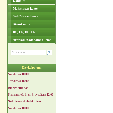
Kontakti
Mājaslapas karte
Sadzīviskas lietas
Atsauksmes
RU, EN, DE, FR
Arhīvam nododamas lietas
Dievkalpojumi
Svētdienās
10.00
Trešdienās
18.00
Bībeles stundas:
Katra mēneša 1. un 3. svētdienā
12.00
Svētdienas skola bērniem:
Svētdienās
10.00