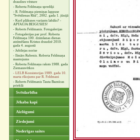
draudzes vēsture
- Roberta Feldmaņa sprediķi
- R. Feldmaņa piemiņas lappuse
"Svētdienas Rītā", 2002. gada 1. jūnijā
- Kurš plāksnes variants labāks? -
APTAUJA BEIGUSIES!
- Roberts Feldmanis. Fotogalerijas
- Fotogalerijas par prof. Roberta
Feldmaņa 100. dzimšanas dienas
atzīmēšanu Kristus draudzē 2010.
gada 4. augustā
- Jubilejas norise
- Ilmārs Rubenis. Roberta Feldmaņa
mantojums
- Roberta Feldmaņa raksts 1988. gada
Ziemassvētkos
- LELB Konsistorijas 1989. gada 10.
marta rīkojums par R. Feldmani
- Roberts Feldmanis Tauta Baznīcas
priekšā
Svētdarbība
Jēkaba kapi
Aizlūgumi
Ziedojumi
Noderīgas saites