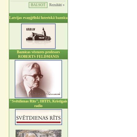
Rezultāti »
Latvijas evaņģēliski luteriskā baznīca
Baznīcas vēstures profesors
ROBERTS FELDMANIS
"Svētdienas Rīts", IHTIS, Kristīgais
radio