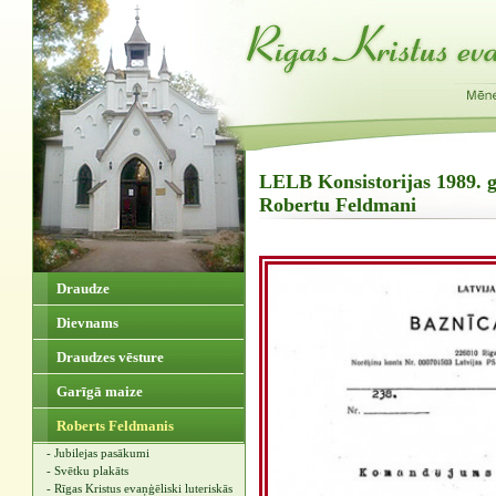
LELB Konsistorijas 1989. 
Robertu Feldmani
Draudze
Dievnams
Draudzes vēsture
Garīgā maize
Roberts Feldmanis
- Jubilejas pasākumi
- Svētku plakāts
- Rīgas Kristus evaņģēliski luteriskās