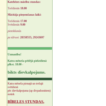
Katehēzes mācību stundas:
Trešdienās
18.00
Mācītāja pieņemšanas laiki:
Trešdienās
17.00
Svētdienās
9.00
pieteikšanās
pa tālruni
:
28358555, 29243697
Uzmanību!
Katra mēneša pēdējā piektdienā
plkst. 18.00 -
bikts dievkalpojums.
Katra mēneša pirmajā un trešajā
svētdienā
pēc dievkalpojuma (ap divpadsmitiem)
notiek
BĪBELES STUNDAS.