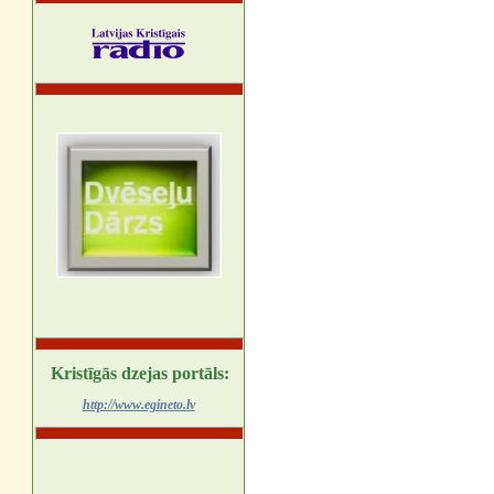
Kristīgās dzejas portāls:
http://www.egineto.lv