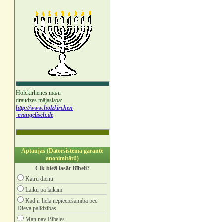
Holckirhenes māsu
draudzes mājaslapa:
http://www.holzkirchen
-evangelisch.de
Aptaujas (Datorsistēma garantē
anonimitāti!)
Cik bieži lasāt Bībeli?
Katru dienu
Laiku pa laikam
Kad ir liela nepieciešamība pēc
Dieva palīdzības
Man nav Bībeles