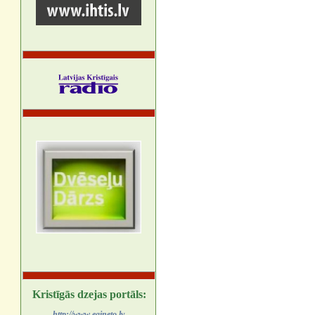
Kristīgās dzejas portāls:
http://www.egineto.lv