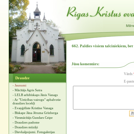
662. Paldies visiem talciniekiem, bet
Jūsu komentārs:
Vārds:
Draudze
E-pasts
- Jaunumi
- Mācītājs Agris Sutra
- LELB arhibīskaps Jānis Vanags
- Ar "Uzticības vairogu" apbalvotie
draudzes locekļi
- Evaņģēliste Kristīne Vanaga
- Bīskape Jāna Jēruma Grīnberga
- Viesmācītājs Gundars Ceipe
- Draudzes padome
- Draudzes mūziķi
- Dievkalpojumi. Fotogalerijas