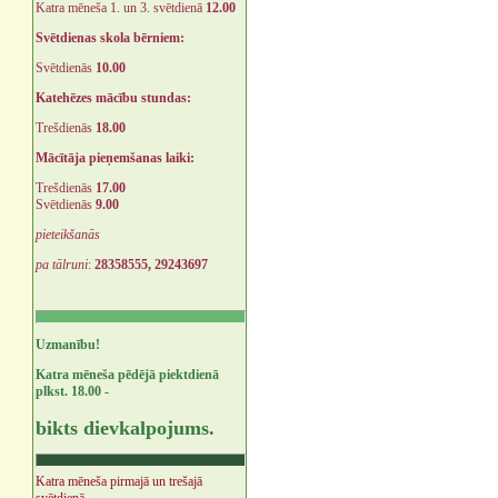
Katra mēneša 1. un 3. svētdienā
12.00
Svētdienas skola bērniem:
Svētdienās
10.00
Katehēzes mācību stundas:
Trešdienās
18.00
Mācītāja pieņemšanas laiki:
Trešdienās
17.00
Svētdienās
9.00
pieteikšanās
pa tālruni
:
28358555, 29243697
Uzmanību!
Katra mēneša pēdējā piektdienā
plkst. 18.00 -
bikts dievkalpojums.
Katra mēneša pirmajā un trešajā