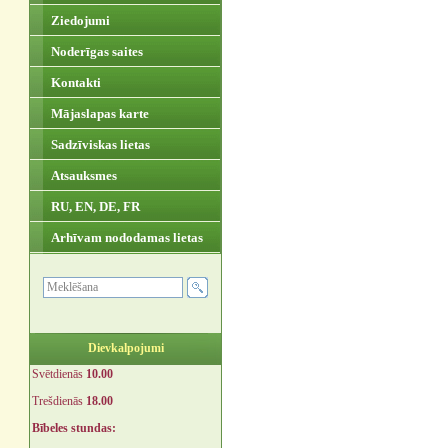
Ziedojumi
Noderīgas saites
Kontakti
Mājaslapas karte
Sadzīviskas lietas
Atsauksmes
RU, EN, DE, FR
Arhīvam nododamas lietas
Dievkalpojumi
Svētdienās
10.00
Trešdienās
18.00
Bībeles stundas: