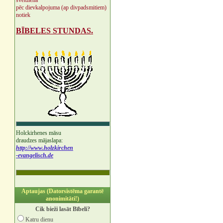
svētdienā
pēc dievkalpojuma (ap divpadsmitiem)
notiek
BĪBELES STUNDAS.
Holckirhenes māsu
draudzes mājaslapa:
http://www.holzkirchen
-evangelisch.de
Aptaujas (Datorsistēma garantē
anonimitāti!)
Cik bieži lasāt Bībeli?
Katru dienu