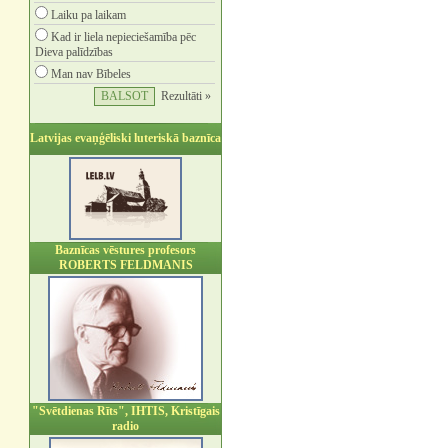
Laiku pa laikam
Kad ir liela nepieciešamība pēc
Dieva palīdzības
Man nav Bībeles
Rezultāti »
Latvijas evaņģēliski luteriskā baznīca
Baznīcas vēstures profesors
ROBERTS FELDMANIS
"Svētdienas Rīts", IHTIS, Kristīgais
radio