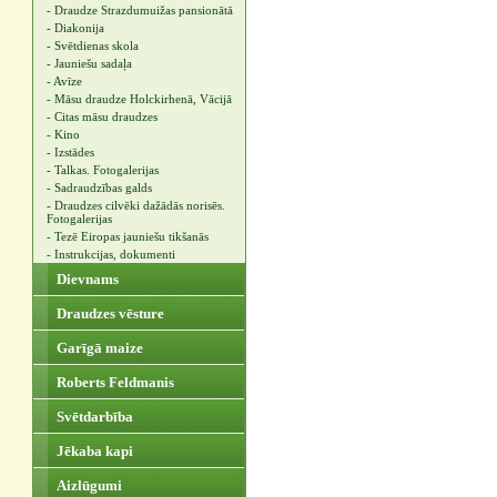
- Draudze Strazdumuižas pansionātā
- Diakonija
- Svētdienas skola
- Jauniešu sadaļa
- Avīze
- Māsu draudze Holckirhenā, Vācijā
- Citas māsu draudzes
- Kino
- Izstādes
- Talkas. Fotogalerijas
- Sadraudzības galds
- Draudzes cilvēki dažādās norisēs.
Fotogalerijas
- Tezē Eiropas jauniešu tikšanās
- Instrukcijas, dokumenti
Dievnams
Draudzes vēsture
Garīgā maize
Roberts Feldmanis
Svētdarbība
Jēkaba kapi
Aizlūgumi