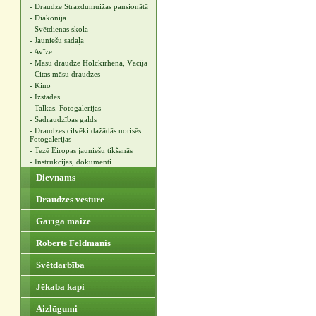
- Draudze Strazdumuižas pansionātā
- Diakonija
- Svētdienas skola
- Jauniešu sadaļa
- Avīze
- Māsu draudze Holckirhenā, Vācijā
- Citas māsu draudzes
- Kino
- Izstādes
- Talkas. Fotogalerijas
- Sadraudzības galds
- Draudzes cilvēki dažādās norisēs.
Fotogalerijas
- Tezē Eiropas jauniešu tikšanās
- Instrukcijas, dokumenti
Dievnams
Draudzes vēsture
Garīgā maize
Roberts Feldmanis
Svētdarbība
Jēkaba kapi
Aizlūgumi