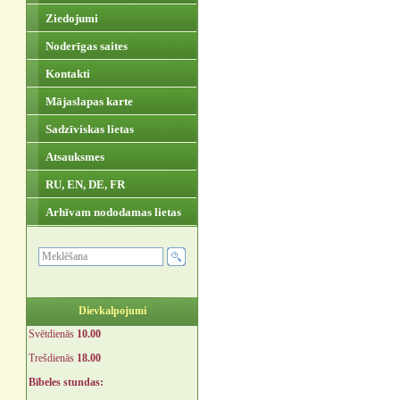
Ziedojumi
Noderīgas saites
Kontakti
Mājaslapas karte
Sadzīviskas lietas
Atsauksmes
RU, EN, DE, FR
Arhīvam nododamas lietas
Dievkalpojumi
Svētdienās
10.00
Trešdienās
18.00
Bībeles stundas: