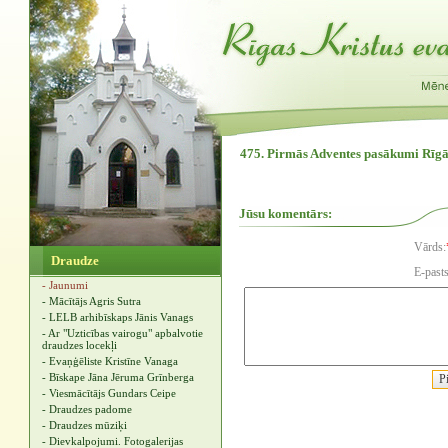
475. Pirmās Adventes pasākumi Rīg
Jūsu komentārs:
Vārds:
Draudze
E-pasts
- Jaunumi
- Mācītājs Agris Sutra
- LELB arhibīskaps Jānis Vanags
- Ar "Uzticības vairogu" apbalvotie
draudzes locekļi
- Evaņģēliste Kristīne Vanaga
- Bīskape Jāna Jēruma Grīnberga
- Viesmācītājs Gundars Ceipe
- Draudzes padome
- Draudzes mūziķi
- Dievkalpojumi. Fotogalerijas