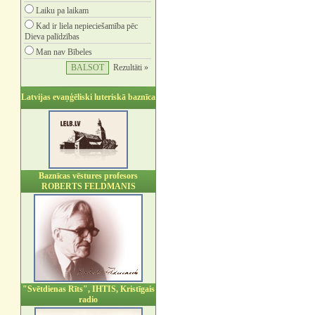
Laiku pa laikam
Kad ir liela nepieciešamība pēc
Dieva palīdzības
Man nav Bībeles
Rezultāti »
Latvijas evaņģēliski luteriskā baznīca
Baznīcas vēstures profesors
ROBERTS FELDMANIS
"Svētdienas Rīts", IHTIS, Kristīgais
radio