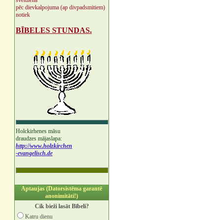
svētdienā
pēc dievkalpojuma (ap divpadsmitiem)
notiek
BĪBELES STUNDAS.
Holckirhenes māsu
draudzes mājaslapa:
http://www.holzkirchen
-evangelisch.de
Aptaujas (Datorsistēma garantē
anonimitāti!)
Cik bieži lasāt Bībeli?
Katru dienu