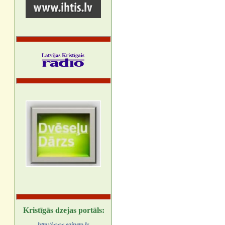
Kristīgās dzejas portāls:
http://www.egineto.lv