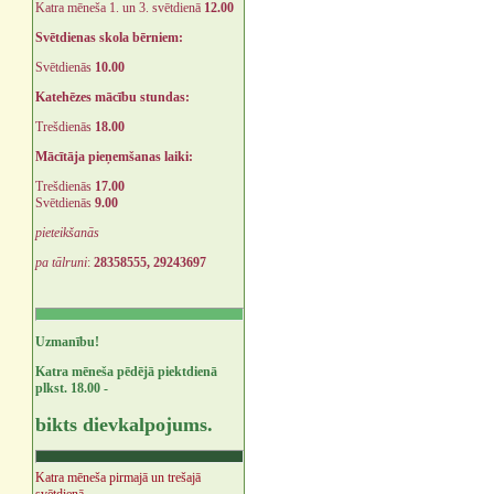
Katra mēneša 1. un 3. svētdienā
12.00
Svētdienas skola bērniem:
Svētdienās
10.00
Katehēzes mācību stundas:
Trešdienās
18.00
Mācītāja pieņemšanas laiki:
Trešdienās
17.00
Svētdienās
9.00
pieteikšanās
pa tālruni
:
28358555, 29243697
Uzmanību!
Katra mēneša pēdējā piektdienā
plkst. 18.00 -
bikts dievkalpojums.
Katra mēneša pirmajā un trešajā