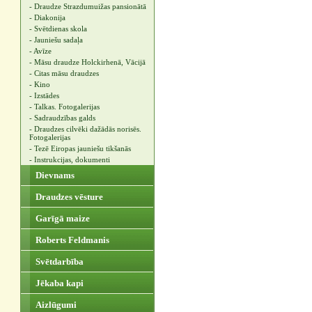
- Draudze Strazdumuižas pansionātā
- Diakonija
- Svētdienas skola
- Jauniešu sadaļa
- Avīze
- Māsu draudze Holckirhenā, Vācijā
- Citas māsu draudzes
- Kino
- Izstādes
- Talkas. Fotogalerijas
- Sadraudzības galds
- Draudzes cilvēki dažādās norisēs.
Fotogalerijas
- Tezē Eiropas jauniešu tikšanās
- Instrukcijas, dokumenti
Dievnams
Draudzes vēsture
Garīgā maize
Roberts Feldmanis
Svētdarbība
Jēkaba kapi
Aizlūgumi