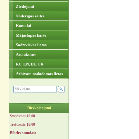
Ziedojumi
Noderīgas saites
Kontakti
Mājaslapas karte
Sadzīviskas lietas
Atsauksmes
RU, EN, DE, FR
Arhīvam nododamas lietas
Dievkalpojumi
Svētdienās
10.00
Trešdienās
18.00
Bībeles stundas: