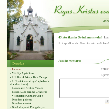
43. Atsākusies Svētdienas skola!
- kom
Un turpmāk nodarbības būs katru svētdienu!
Jūsu komentārs:
Draudze
Vārds:
- Jaunumi
- Mācītājs Agris Sutra
E-pasts
- LELB arhibīskaps Jānis Vanags
- Ar "Uzticības vairogu" apbalvotie
draudzes locekļi
- Evaņģēliste Kristīne Vanaga
- Bīskape Jāna Jēruma Grīnberga
- Viesmācītājs Gundars Ceipe
- Draudzes padome
- Draudzes mūziķi
- Dievkalpojumi. Fotogalerijas