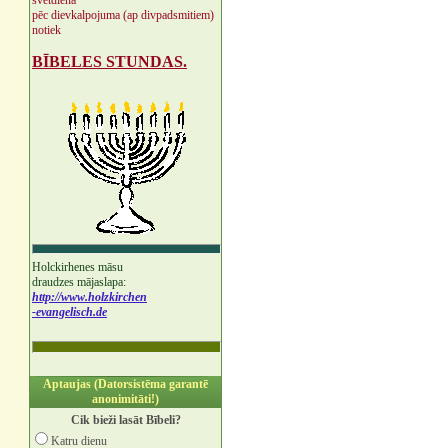
svētdienā
pēc dievkalpojuma (ap divpadsmitiem)
notiek
BĪBELES STUNDAS.
Holckirhenes māsu
draudzes mājaslapa:
http://www.holzkirchen
-evangelisch.de
Aptaujas (Datorsistēma garantē
anonimitāti!)
Cik bieži lasāt Bībeli?
Katru dienu