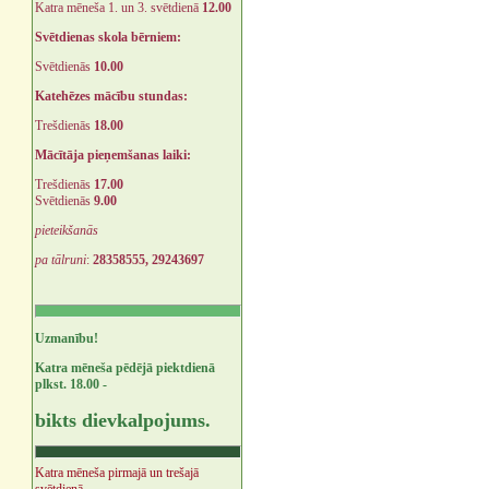
Katra mēneša 1. un 3. svētdienā
12.00
Svētdienas skola bērniem:
Svētdienās
10.00
Katehēzes mācību stundas:
Trešdienās
18.00
Mācītāja pieņemšanas laiki:
Trešdienās
17.00
Svētdienās
9.00
pieteikšanās
pa tālruni
:
28358555, 29243697
Uzmanību!
Katra mēneša pēdējā piektdienā
plkst. 18.00 -
bikts dievkalpojums.
Katra mēneša pirmajā un trešajā