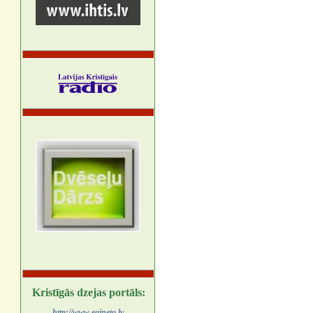
Kristīgās dzejas portāls:
http://www.egineto.lv