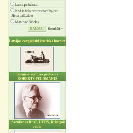
Laiku pa laikam
Kad ir liela nepieciešamība pēc
Dieva palīdzības
Man nav Bībeles
Rezultāti »
Latvijas evaņģēliski luteriskā baznīca
Baznīcas vēstures profesors
ROBERTS FELDMANIS
"Svētdienas Rīts", IHTIS, Kristīgais
radio