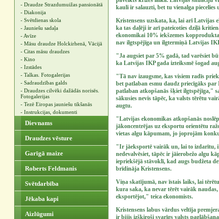
paveikts krīzes laikā. Latvijas situāciju v
- Draudze Strazdumuižas pansionātā
kauli ir salauzti, bet tu vienalga piecelies 
- Diakonija
- Svētdienas skola
Kristensens uzskata, ka, lai arī Latvijas
ka tas daļēji ir arī pateicoties dziļā krit
- Jauniešu sadaļa
ekonomikai 10% iekšzemes kopprodukta (
- Avīze
nav ilgtspējīga un ilgtermiņā Latvijas I
- Māsu draudze Holckirhenā, Vācijā
- Citas māsu draudzes
"Ja augsiet par 5% gadā, tad varēsiet būt
- Kino
ka Latvijas IKP gada izteiksmē šogad au
- Izstādes
- Talkas. Fotogalerijas
"Tā nav izaugsme, kas visiem radīs prieku,
- Sadraudzības galds
bet patlaban esmu daudz priecīgāks par 
- Draudzes cilvēki dažādās norisēs.
patlaban atkopšanās šķiet ilgtspējīga," sa
Fotogalerijas
sākusies nevis tāpēc, ka valsts tērētu vair
- Tezē Eiropas jauniešu tikšanās
augtu.
- Instrukcijas, dokumenti
"Latvijas ekonomikas atkopšanās noslēpums
Dievnams
jākoncentrējas uz eksportu orientētu raž
vietas algu kāpumam, jo joprojām konkur
Draudzes vēsture
"Ir jāeksportē vairāk un, lai to izdarītu, 
Garīgā maize
nedevalvēsiet, tāpēc ir jāierobežo algu kā
iepriekšējā stāvoklī, kad augs budžeta def
Roberts Feldmanis
brīdināja Kristensens.
Viņa skatījumā, nav īstais laiks, lai tēr
Svētdarbība
kura saka, ka nevar tērēt vairāk naudas, 
eksportējot," teica ekonomists.
Jēkaba kapi
Kristensens labus vārdus veltīja premje
Aizlūgumi
ir bijis izšķiroši svarīgs valsts paglābša