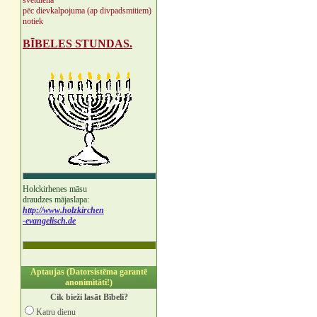
svētdienā
pēc dievkalpojuma (ap divpadsmitiem)
notiek
BĪBELES STUNDAS.
Holckirhenes māsu
draudzes mājaslapa:
http://www.holzkirchen
-evangelisch.de
Aptaujas (Datorsistēma garantē
anonimitāti!)
Cik bieži lasāt Bībeli?
Katru dienu