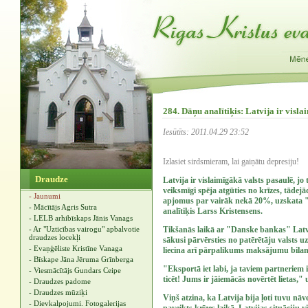
284. Dāņu analītiķis: Latvija ir visla
Iesūtīts: 2011.04.29 23:52
Izlasiet sirdsmieram, lai gaiņātu depresiju!
Draudze
Latvija ir vislaimīgākā valsts pasaulē, jo 
veiksmīgi spēja atgūties no krīzes, tādej
- Jaunumi
apjomus par vairāk nekā 20%, uzskata 
- Mācītājs Agris Sutra
analītiķis Larss Kristensens.
- LELB arhibīskaps Jānis Vanags
- Ar "Uzticības vairogu" apbalvotie
Tikšanās laikā ar "Danske bankas" Latvija
draudzes locekļi
sākusi pārvērsties no patērētāju valsts uz
- Evaņģēliste Kristīne Vanaga
liecina arī pārpalikums maksājumu bilan
- Bīskape Jāna Jēruma Grīnberga
"Eksportā iet labi, ja taviem partneriem i
- Viesmācītājs Gundars Ceipe
ticēt! Jums ir jāiemācās novērtēt lietas," 
- Draudzes padome
- Draudzes mūziķi
Viņš atzina, ka Latvija bija ļoti tuvu nāve
- Dievkalpojumi. Fotogalerijas