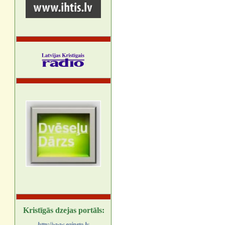
Kristīgās dzejas portāls:
http://www.egineto.lv