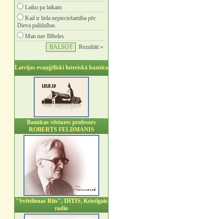
Laiku pa laikam
Kad ir liela nepieciešamība pēc
Dieva palīdzības
Man nav Bībeles
Rezultāti »
Latvijas evaņģēliski luteriskā baznīca
Baznīcas vēstures profesors
ROBERTS FELDMANIS
"Svētdienas Rīts", IHTIS, Kristīgais
radio