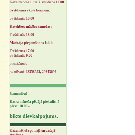
Katra mēneša 1. un 3. svētdienā
12.00
Svētdienas skola bērniem:
Svētdienās
10.00
Katehēzes mācību stundas:
Trešdienās
18.00
Mācītāja pieņemšanas laiki:
Trešdienās
17.00
Svētdienās
9.00
pieteikšanās
pa tālruni
:
28358555, 29243697
Uzmanību!
Katra mēneša pēdējā piektdienā
plkst. 18.00 -
bikts dievkalpojums.
Katra mēneša pirmajā un trešajā