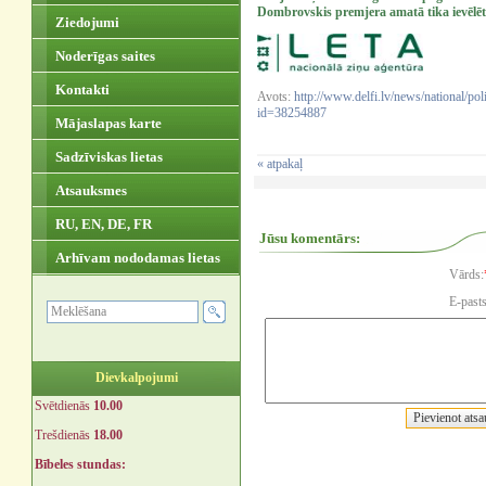
Dombrovskis premjera amatā tika ievēlēts
Ziedojumi
Noderīgas saites
Kontakti
Avots:
http://www.delfi.lv/news/national/poli
id=38254887
Mājaslapas karte
Sadzīviskas lietas
« atpakaļ
Atsauksmes
RU, EN, DE, FR
Jūsu komentārs:
Arhīvam nododamas lietas
Vārds:
E-pasts
Dievkalpojumi
Svētdienās
10.00
Trešdienās
18.00
Bībeles stundas: