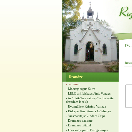
170. 
Jūsu
Draudze
- Jaunumi
- Mācītājs Agris Sutra
- LELB arhibīskaps Jānis Vanags
- Ar "Uzticības vairogu" apbalvotie
draudzes locekļi
- Evaņģēliste Kristīne Vanaga
- Bīskape Jāna Jēruma Grīnberga
- Viesmācītājs Gundars Ceipe
- Draudzes padome
- Draudzes mūziķi
- Dievkalpojumi. Fotogalerijas