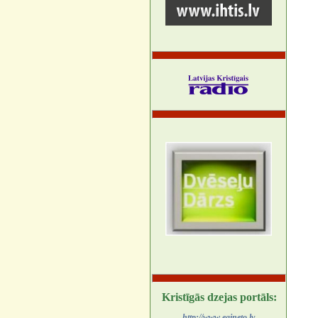
Kristīgās dzejas portāls:
http://www.egineto.lv