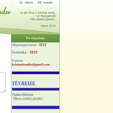
Par mājaslapu
Mājaslapas karte -
ŠEIT
Statistika -
ŠEIT
E-pasts:
kristusdraudze@gmail.com
TĒVREIZE
Tautas lūgšana
"Dievs, svētī Latviju!"