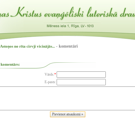
Astoņos no rīta cirvji vicinājās...
- komentāri
 komentārs:
Vārds:
*
E-pasts: