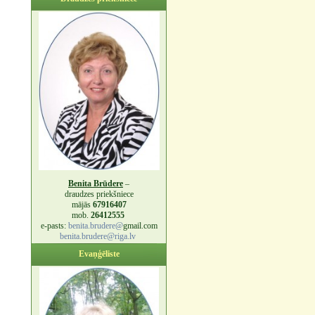
Benita Brūdere
–
draudzes priekšniece
mājās
67916407
mob.
26412555
e-pasts:
benita.brudere@
gmail.com
benita.brudere@riga.lv
Evaņģēliste