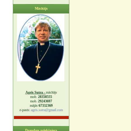
Mācītājs
Agris Sutra -
mācītājs
mob.
28358555
mob.
29243697
mājās
67332369
e-pasts:
agris.sutra@gmail.com
Draudzes priekšniece