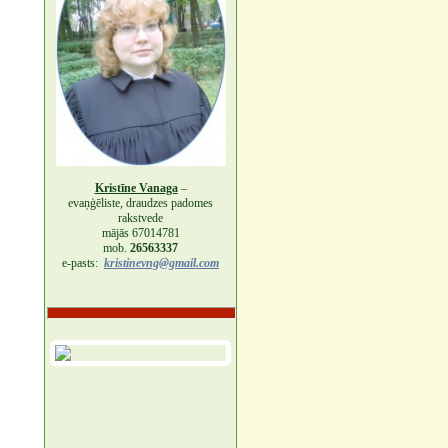
Kristīne Vanaga
–
evaņģēliste, draudzes padomes
rakstvede
mājās 67014781
mob.
26563337
e-pasts:
kristinevng@gmail.com