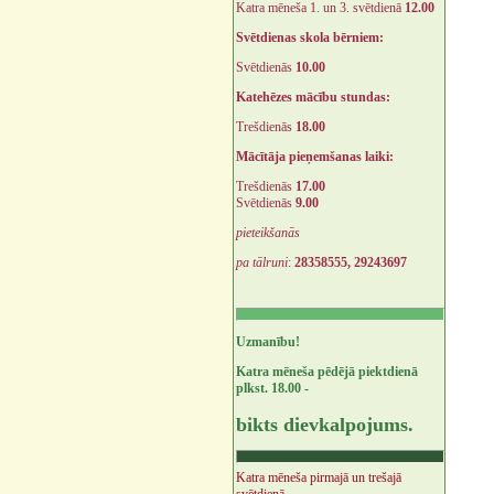
Katra mēneša 1. un 3. svētdienā
12.00
Svētdienas skola bērniem:
Svētdienās
10.00
Katehēzes mācību stundas:
Trešdienās
18.00
Mācītāja pieņemšanas laiki:
Trešdienās
17.00
Svētdienās
9.00
pieteikšanās
pa tālruni
:
28358555, 29243697
Uzmanību!
Katra mēneša pēdējā piektdienā
plkst. 18.00 -
bikts dievkalpojums.
Katra mēneša pirmajā un trešajā