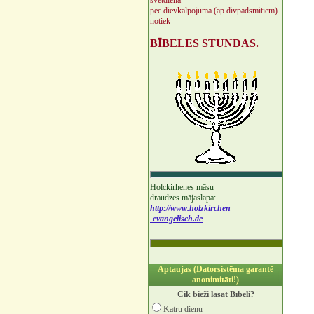
svētdienā
pēc dievkalpojuma (ap divpadsmitiem)
notiek
BĪBELES STUNDAS.
Holckirhenes māsu
draudzes mājaslapa:
http://www.holzkirchen
-evangelisch.de
Aptaujas (Datorsistēma garantē
anonimitāti!)
Cik bieži lasāt Bībeli?
Katru dienu