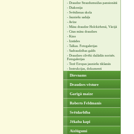
- Draudze Strazdumuižas pansionātā
- Diakonija
- Svētdienas skola
- Jauniešu sadaļa
- Avīze
- Māsu draudze Holckirhenā, Vācijā
- Citas māsu draudzes
- Kino
- Izstādes
- Talkas. Fotogalerijas
- Sadraudzības galds
- Draudzes cilvēki dažādās norisēs.
Fotogalerijas
- Tezē Eiropas jauniešu tikšanās
- Instrukcijas, dokumenti
Dievnams
Draudzes vēsture
Garīgā maize
Roberts Feldmanis
Svētdarbība
Jēkaba kapi
Aizlūgumi