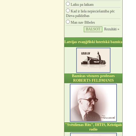
Laiku pa laikam
Kad ir liela nepieciešamība pēc
Dieva palīdzības
Man nav Bībeles
Rezultāti »
Latvijas evaņģēliski luteriskā baznīca
Baznīcas vēstures profesors
ROBERTS FELDMANIS
"Svētdienas Rīts", IHTIS, Kristīgais
radio