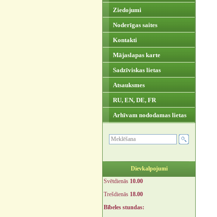
Ziedojumi
Noderīgas saites
Kontakti
Mājaslapas karte
Sadzīviskas lietas
Atsauksmes
RU, EN, DE, FR
Arhīvam nododamas lietas
Dievkalpojumi
Svētdienās
10.00
Trešdienās
18.00
Bībeles stundas: