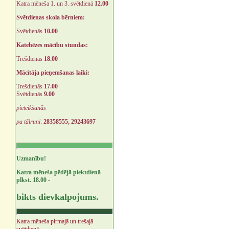
Katra mēneša 1. un 3. svētdienā
12.00
Svētdienas skola bērniem:
Svētdienās
10.00
Katehēzes mācību stundas:
Trešdienās
18.00
Mācītāja pieņemšanas laiki:
Trešdienās
17.00
Svētdienās
9.00
pieteikšanās
pa tālruni
:
28358555, 29243697
Uzmanību!
Katra mēneša pēdējā piektdienā
plkst. 18.00 -
bikts dievkalpojums.
Katra mēneša pirmajā un trešajā