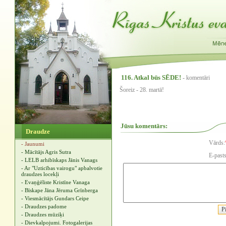
116. Atkal būs SĒDE!
- komentāri
Šoreiz - 28. martā!
Jūsu komentārs:
Draudze
Vārds:
- Jaunumi
- Mācītājs Agris Sutra
E-pasts
- LELB arhibīskaps Jānis Vanags
- Ar "Uzticības vairogu" apbalvotie
draudzes locekļi
- Evaņģēliste Kristīne Vanaga
- Bīskape Jāna Jēruma Grīnberga
- Viesmācītājs Gundars Ceipe
- Draudzes padome
- Draudzes mūziķi
- Dievkalpojumi. Fotogalerijas