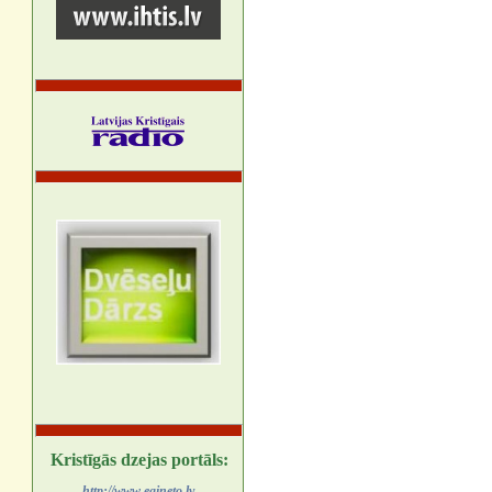
Kristīgās dzejas portāls:
http://www.egineto.lv