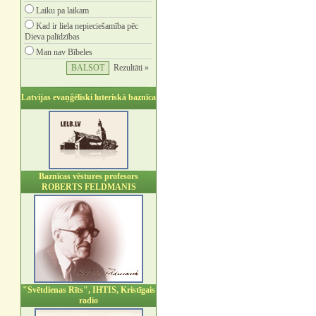
Laiku pa laikam
Kad ir liela nepieciešamība pēc
Dieva palīdzības
Man nav Bībeles
Rezultāti »
Latvijas evaņģēliski luteriskā baznīca
Baznīcas vēstures profesors
ROBERTS FELDMANIS
"Svētdienas Rīts", IHTIS, Kristīgais
radio