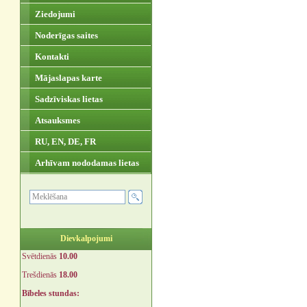
Ziedojumi
Noderīgas saites
Kontakti
Mājaslapas karte
Sadzīviskas lietas
Atsauksmes
RU, EN, DE, FR
Arhīvam nododamas lietas
Dievkalpojumi
Svētdienās
10.00
Trešdienās
18.00
Bībeles stundas: