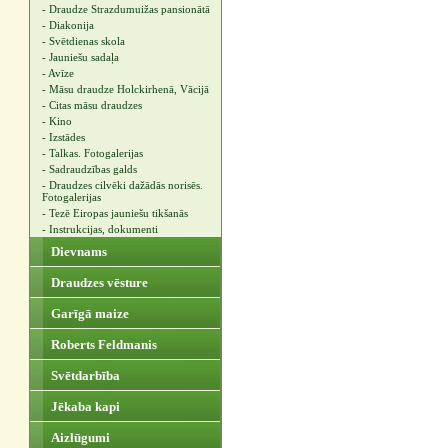
- Draudze Strazdumuižas pansionātā
- Diakonija
- Svētdienas skola
- Jauniešu sadaļa
- Avīze
- Māsu draudze Holckirhenā, Vācijā
- Citas māsu draudzes
- Kino
- Izstādes
- Talkas. Fotogalerijas
- Sadraudzības galds
- Draudzes cilvēki dažādās norisēs.
Fotogalerijas
- Tezē Eiropas jauniešu tikšanās
- Instrukcijas, dokumenti
Dievnams
Draudzes vēsture
Garīgā maize
Roberts Feldmanis
Svētdarbība
Jēkaba kapi
Aizlūgumi