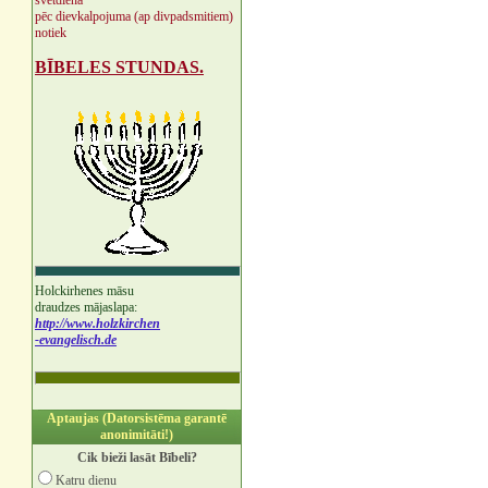
svētdienā
pēc dievkalpojuma (ap divpadsmitiem)
notiek
BĪBELES STUNDAS.
Holckirhenes māsu
draudzes mājaslapa:
http://www.holzkirchen
-evangelisch.de
Aptaujas (Datorsistēma garantē
anonimitāti!)
Cik bieži lasāt Bībeli?
Katru dienu