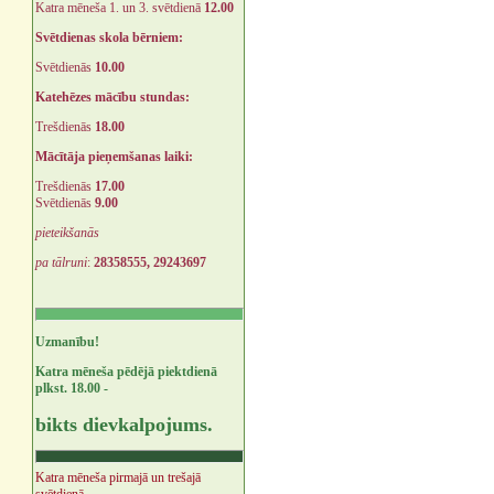
Katra mēneša 1. un 3. svētdienā
12.00
Svētdienas skola bērniem:
Svētdienās
10.00
Katehēzes mācību stundas:
Trešdienās
18.00
Mācītāja pieņemšanas laiki:
Trešdienās
17.00
Svētdienās
9.00
pieteikšanās
pa tālruni
:
28358555, 29243697
Uzmanību!
Katra mēneša pēdējā piektdienā
plkst. 18.00 -
bikts dievkalpojums.
Katra mēneša pirmajā un trešajā