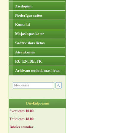
Ziedojumi
Noderīgas saites
Kontakti
Mājaslapas karte
Sadzīviskas lietas
Atsauksmes
RU, EN, DE, FR
Arhīvam nododamas lietas
Dievkalpojumi
Svētdienās
10.00
Trešdienās
18.00
Bībeles stundas: