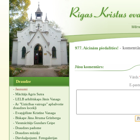
977. Aicinām piedalīties!
- komentā
Jūsu komentārs:
Vārds:
Draudze
E-pasts
- Jaunumi
- Mācītājs Agris Sutra
- LELB arhibīskaps Jānis Vanags
- Ar "Uzticības vairogu" apbalvotie
draudzes locekļi
- Evaņģēliste Kristīne Vanaga
- Bīskape Jāna Jēruma Grīnberga
- Viesmācītājs Gundars Ceipe
- Draudzes padome
- Draudzes mūziķi
- Dievkalpojumi. Fotogalerijas