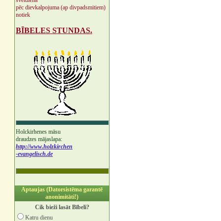
svētdienā
pēc dievkalpojuma (ap divpadsmitiem)
notiek
BĪBELES STUNDAS.
Holckirhenes māsu
draudzes mājaslapa:
http://www.holzkirchen
-evangelisch.de
Aptaujas (Datorsistēma garantē
anonimitāti!)
Cik bieži lasāt Bībeli?
Katru dienu