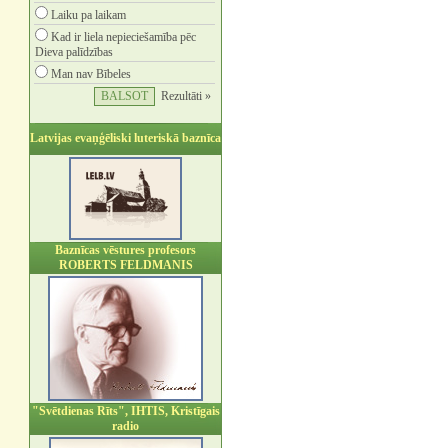
Laiku pa laikam
Kad ir liela nepieciešamība pēc
Dieva palīdzības
Man nav Bībeles
Rezultāti »
Latvijas evaņģēliski luteriskā baznīca
Baznīcas vēstures profesors
ROBERTS FELDMANIS
"Svētdienas Rīts", IHTIS, Kristīgais
radio