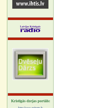
Kristīgās dzejas portāls:
http://www.egineto.lv