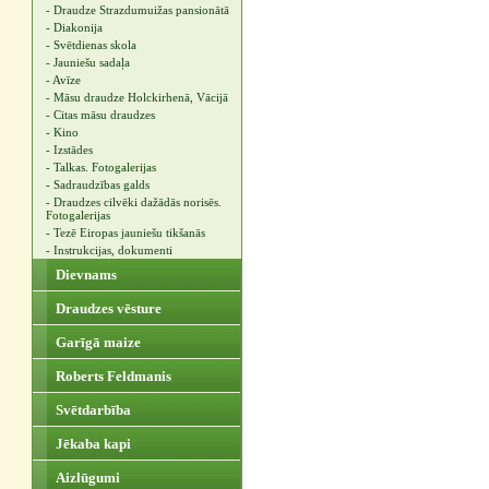
- Draudze Strazdumuižas pansionātā
- Diakonija
- Svētdienas skola
- Jauniešu sadaļa
- Avīze
- Māsu draudze Holckirhenā, Vācijā
- Citas māsu draudzes
- Kino
- Izstādes
- Talkas. Fotogalerijas
- Sadraudzības galds
- Draudzes cilvēki dažādās norisēs.
Fotogalerijas
- Tezē Eiropas jauniešu tikšanās
- Instrukcijas, dokumenti
Dievnams
Draudzes vēsture
Garīgā maize
Roberts Feldmanis
Svētdarbība
Jēkaba kapi
Aizlūgumi