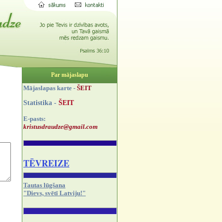
Par mājaslapu
Mājaslapas karte -
ŠEIT
Statistika -
ŠEIT
E-pasts:
kristusdraudze@gmail.com
TĒVREIZE
Tautas lūgšana
"Dievs, svētī Latviju!"