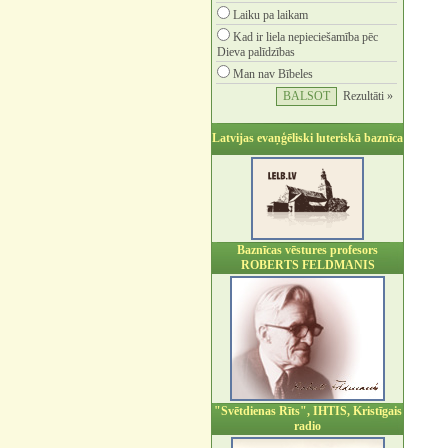
Laiku pa laikam
Kad ir liela nepieciešamība pēc
Dieva palīdzības
Man nav Bībeles
Rezultāti »
Latvijas evaņģēliski luteriskā baznīca
Baznīcas vēstures profesors
ROBERTS FELDMANIS
"Svētdienas Rīts", IHTIS, Kristīgais
radio