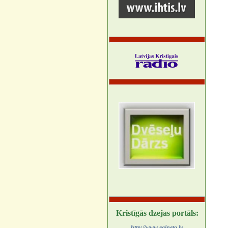
Kristīgās dzejas portāls:
http://www.egineto.lv