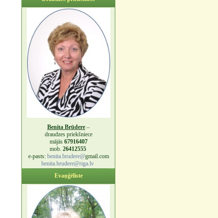
Benita Brūdere
–
draudzes priekšniece
mājās
67916407
mob.
26412555
e-pasts:
benita.brudere@
gmail.com
benita.brudere@riga.lv
Evaņģēliste