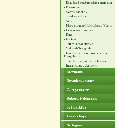
- Draudze Strazdumuižas pansionātā
- Diakonija
- Svētdienas skola
- Jauniešu sadaļa
- Avīze
- Māsu draudze Holckirhenā, Vācijā
- Citas māsu draudzes
- Kino
- Izstādes
- Talkas. Fotogalerijas
- Sadraudzības galds
- Draudzes cilvēki dažādās norisēs.
Fotogalerijas
- Tezē Eiropas jauniešu tikšanās
- Instrukcijas, dokumenti
Dievnams
Draudzes vēsture
Garīgā maize
Roberts Feldmanis
Svētdarbība
Jēkaba kapi
Aizlūgumi