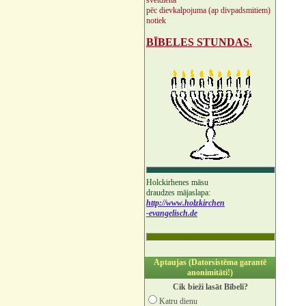
svētdienā
pēc dievkalpojuma (ap divpadsmitiem)
notiek
BĪBELES STUNDAS.
Holckirhenes māsu
draudzes mājaslapa:
http://www.holzkirchen
-evangelisch.de
Aptaujas (Datorsistēma garantē
anonimitāti!)
Cik bieži lasāt Bībeli?
Katru dienu