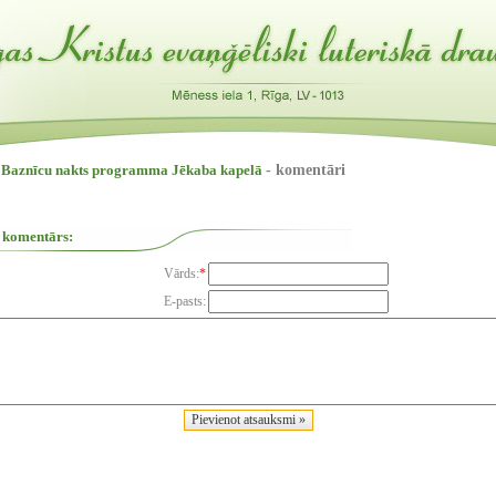
 Baznīcu nakts programma Jēkaba kapelā
- komentāri
 komentārs:
Vārds:
*
E-pasts: