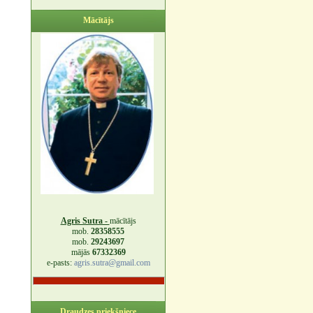
Mācītājs
Agris Sutra -
mācītājs
mob.
28358555
mob.
29243697
mājās
67332369
e-pasts:
agris.sutra@gmail.com
Draudzes priekšniece