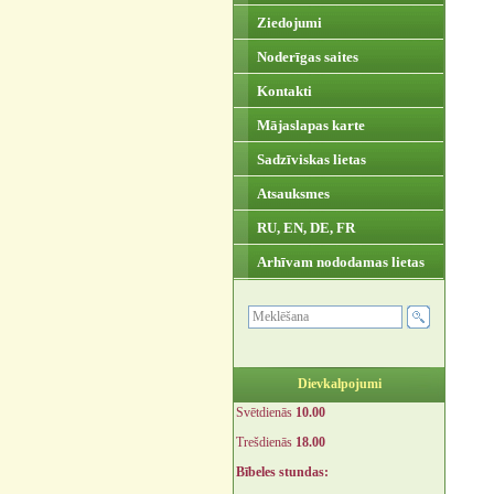
Ziedojumi
Noderīgas saites
Kontakti
Mājaslapas karte
Sadzīviskas lietas
Atsauksmes
RU, EN, DE, FR
Arhīvam nododamas lietas
Dievkalpojumi
Svētdienās
10.00
Trešdienās
18.00
Bībeles stundas: