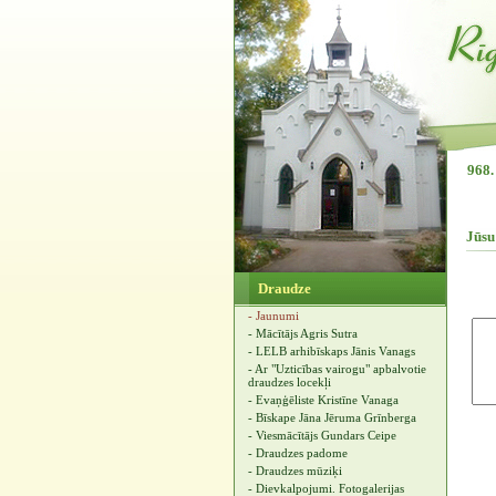
968.
Jūsu
Draudze
- Jaunumi
- Mācītājs Agris Sutra
- LELB arhibīskaps Jānis Vanags
- Ar "Uzticības vairogu" apbalvotie
draudzes locekļi
- Evaņģēliste Kristīne Vanaga
- Bīskape Jāna Jēruma Grīnberga
- Viesmācītājs Gundars Ceipe
- Draudzes padome
- Draudzes mūziķi
- Dievkalpojumi. Fotogalerijas