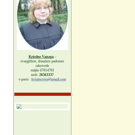
Kristīne Vanaga
–
evaņģēliste, draudzes padomes
rakstvede
mājās 67014781
mob.
26563337
e-pasts:
kristinevng@gmail.com