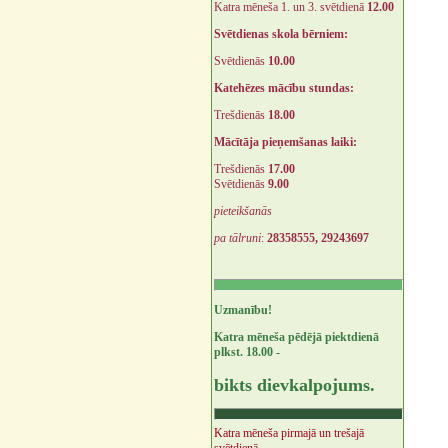
Katra mēneša 1. un 3. svētdienā
12.00
Svētdienas skola bērniem:
Svētdienās
10.00
Katehēzes mācību stundas:
Trešdienās
18.00
Mācītāja pieņemšanas laiki:
Trešdienās
17.00
Svētdienās
9.00
pieteikšanās
pa tālruni
:
28358555, 29243697
Uzmanību!
Katra mēneša pēdējā piektdienā
plkst. 18.00 -
bikts dievkalpojums.
Katra mēneša pirmajā un trešajā