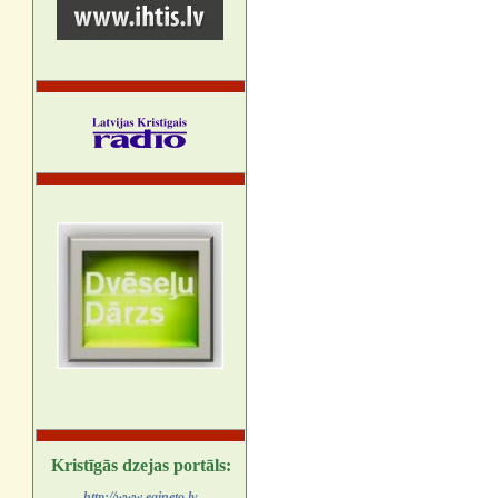
Kristīgās dzejas portāls:
http://www.egineto.lv