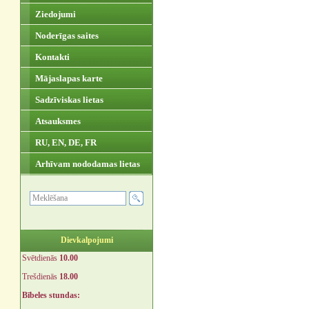
Ziedojumi
Noderīgas saites
Kontakti
Mājaslapas karte
Sadzīviskas lietas
Atsauksmes
RU, EN, DE, FR
Arhīvam nododamas lietas
Dievkalpojumi
Svētdienās
10.00
Trešdienās
18.00
Bībeles stundas: