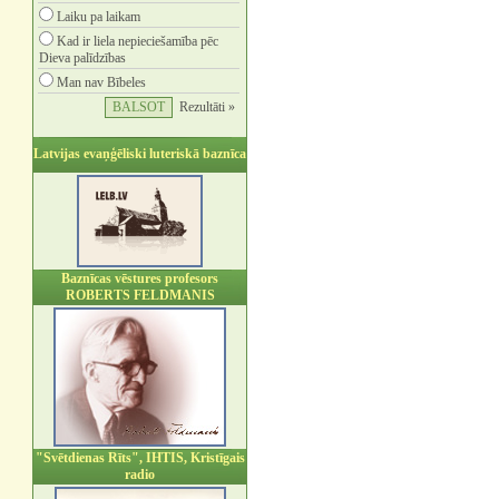
Laiku pa laikam
Kad ir liela nepieciešamība pēc
Dieva palīdzības
Man nav Bībeles
Rezultāti »
Latvijas evaņģēliski luteriskā baznīca
Baznīcas vēstures profesors
ROBERTS FELDMANIS
"Svētdienas Rīts", IHTIS, Kristīgais
radio