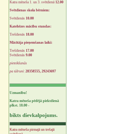
Katra mēneša 1. un 3. svētdienā
12.00
Svētdienas skola bērniem:
Svētdienās
10.00
Katehēzes mācību stundas:
Trešdienās
18.00
Mācītāja pieņemšanas laiki:
Trešdienās
17.00
Svētdienās
9.00
pieteikšanās
pa tālruni
:
28358555, 29243697
Uzmanību!
Katra mēneša pēdējā piektdienā
plkst. 18.00 -
bikts dievkalpojums.
Katra mēneša pirmajā un trešajā