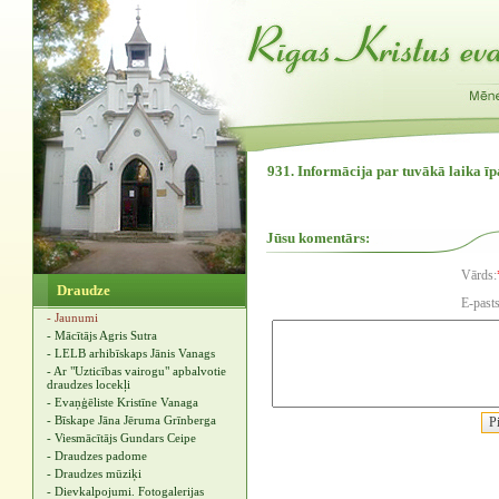
931. Informācija par tuvākā laika ī
Jūsu komentārs:
Vārds:
Draudze
E-pasts
- Jaunumi
- Mācītājs Agris Sutra
- LELB arhibīskaps Jānis Vanags
- Ar "Uzticības vairogu" apbalvotie
draudzes locekļi
- Evaņģēliste Kristīne Vanaga
- Bīskape Jāna Jēruma Grīnberga
- Viesmācītājs Gundars Ceipe
- Draudzes padome
- Draudzes mūziķi
- Dievkalpojumi. Fotogalerijas