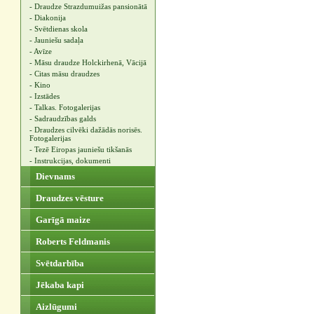
- Draudze Strazdumuižas pansionātā
- Diakonija
- Svētdienas skola
- Jauniešu sadaļa
- Avīze
- Māsu draudze Holckirhenā, Vācijā
- Citas māsu draudzes
- Kino
- Izstādes
- Talkas. Fotogalerijas
- Sadraudzības galds
- Draudzes cilvēki dažādās norisēs.
Fotogalerijas
- Tezē Eiropas jauniešu tikšanās
- Instrukcijas, dokumenti
Dievnams
Draudzes vēsture
Garīgā maize
Roberts Feldmanis
Svētdarbība
Jēkaba kapi
Aizlūgumi