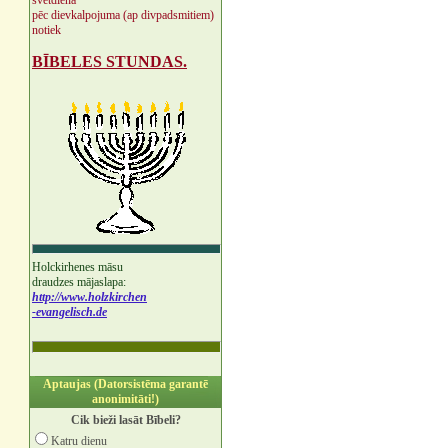
svētdienā
pēc dievkalpojuma (ap divpadsmitiem)
notiek
BĪBELES STUNDAS.
Holckirhenes māsu
draudzes mājaslapa:
http://www.holzkirchen
-evangelisch.de
Aptaujas (Datorsistēma garantē
anonimitāti!)
Cik bieži lasāt Bībeli?
Katru dienu