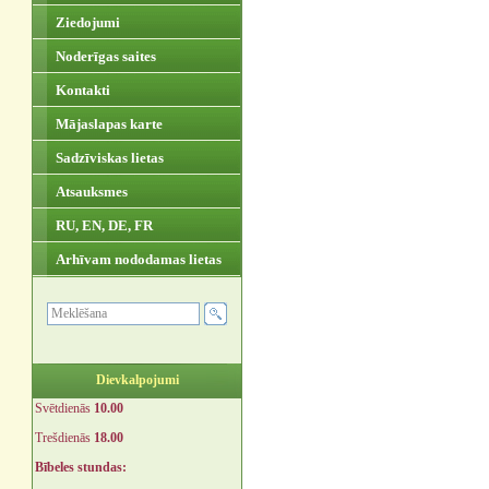
Ziedojumi
Noderīgas saites
Kontakti
Mājaslapas karte
Sadzīviskas lietas
Atsauksmes
RU, EN, DE, FR
Arhīvam nododamas lietas
Dievkalpojumi
Svētdienās
10.00
Trešdienās
18.00
Bībeles stundas: