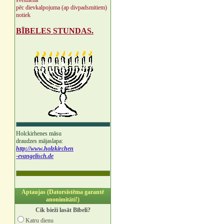
svētdienā
pēc dievkalpojuma (ap divpadsmitiem)
notiek
BĪBELES STUNDAS.
Holckirhenes māsu
draudzes mājaslapa:
http://www.holzkirchen
-evangelisch.de
Aptaujas (Datorsistēma garantē
anonimitāti!)
Cik bieži lasāt Bībeli?
Katru dienu