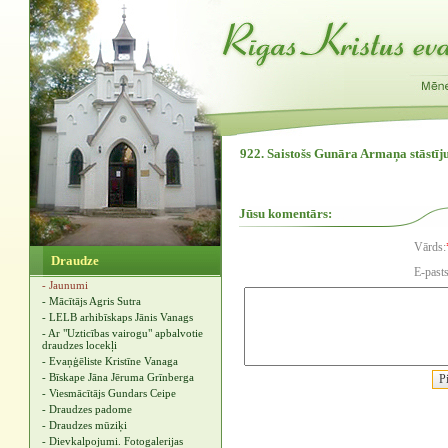
922. Saistošs Gunāra Armaņa stāstī
Jūsu komentārs:
Vārds:
Draudze
E-pasts
- Jaunumi
- Mācītājs Agris Sutra
- LELB arhibīskaps Jānis Vanags
- Ar "Uzticības vairogu" apbalvotie
draudzes locekļi
- Evaņģēliste Kristīne Vanaga
- Bīskape Jāna Jēruma Grīnberga
- Viesmācītājs Gundars Ceipe
- Draudzes padome
- Draudzes mūziķi
- Dievkalpojumi. Fotogalerijas