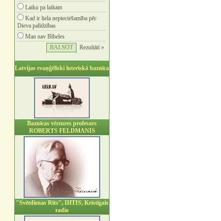
Laiku pa laikam
Kad ir liela nepieciešamība pēc
Dieva palīdzības
Man nav Bībeles
Rezultāti »
Latvijas evaņģēliski luteriskā baznīca
Baznīcas vēstures profesors
ROBERTS FELDMANIS
"Svētdienas Rīts", IHTIS, Kristīgais
radio