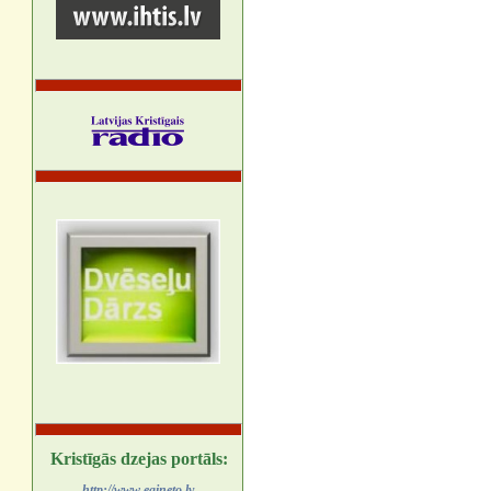
Kristīgās dzejas portāls:
http://www.egineto.lv