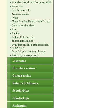
- Draudze Strazdumuižas pansionātā
- Diakonija
- Svētdienas skola
- Jauniešu sadaļa
- Avīze
- Māsu draudze Holckirhenā, Vācijā
- Citas māsu draudzes
- Kino
- Izstādes
- Talkas. Fotogalerijas
- Sadraudzības galds
- Draudzes cilvēki dažādās norisēs.
Fotogalerijas
- Tezē Eiropas jauniešu tikšanās
- Instrukcijas, dokumenti
Dievnams
Draudzes vēsture
Garīgā maize
Roberts Feldmanis
Svētdarbība
Jēkaba kapi
Aizlūgumi