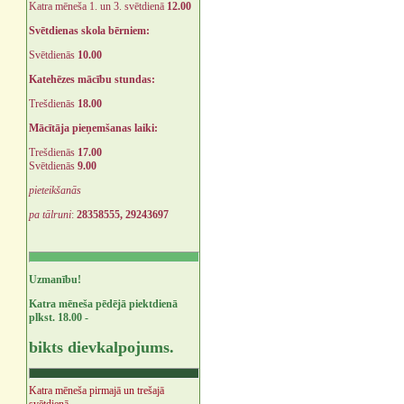
Katra mēneša 1. un 3. svētdienā
12.00
Svētdienas skola bērniem:
Svētdienās
10.00
Katehēzes mācību stundas:
Trešdienās
18.00
Mācītāja pieņemšanas laiki:
Trešdienās
17.00
Svētdienās
9.00
pieteikšanās
pa tālruni
:
28358555, 29243697
Uzmanību!
Katra mēneša pēdējā piektdienā
plkst. 18.00 -
bikts dievkalpojums.
Katra mēneša pirmajā un trešajā