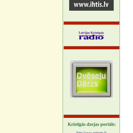
Kristīgās dzejas portāls:
http://www.egineto.lv