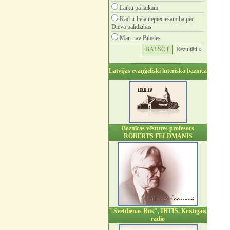
Laiku pa laikam
Kad ir liela nepieciešamība pēc
Dieva palīdzības
Man nav Bībeles
Rezultāti »
Latvijas evaņģēliski luteriskā baznīca
Baznīcas vēstures profesors
ROBERTS FELDMANIS
"Svētdienas Rīts", IHTIS, Kristīgais
radio