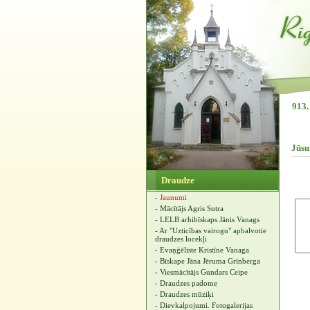
913.
Jūsu
Draudze
- Jaunumi
- Mācītājs Agris Sutra
- LELB arhibīskaps Jānis Vanags
- Ar "Uzticības vairogu" apbalvotie
draudzes locekļi
- Evaņģēliste Kristīne Vanaga
- Bīskape Jāna Jēruma Grīnberga
- Viesmācītājs Gundars Ceipe
- Draudzes padome
- Draudzes mūziķi
- Dievkalpojumi. Fotogalerijas