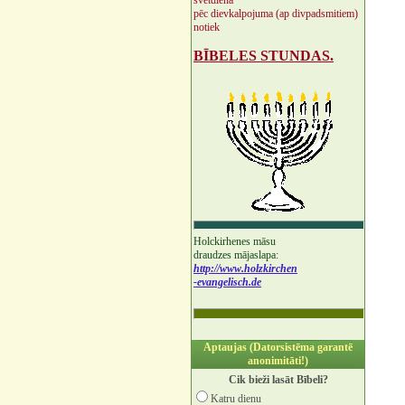
svētdienā
pēc dievkalpojuma (ap divpadsmitiem)
notiek
BĪBELES STUNDAS.
Holckirhenes māsu
draudzes mājaslapa:
http://www.holzkirchen
-evangelisch.de
Aptaujas (Datorsistēma garantē
anonimitāti!)
Cik bieži lasāt Bībeli?
Katru dienu