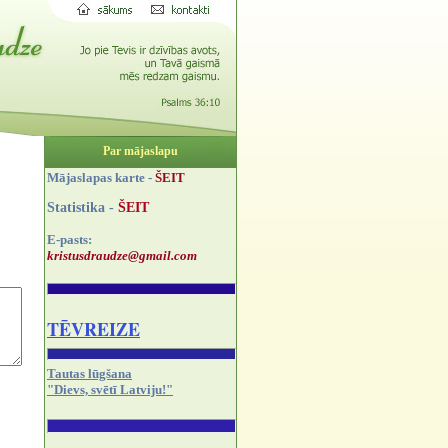
Par mājaslapu
Mājaslapas karte -
ŠEIT
Statistika -
ŠEIT
E-pasts:
kristusdraudze@gmail.com
TĒVREIZE
Tautas lūgšana
"Dievs, svētī Latviju!"