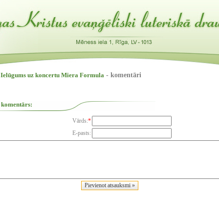
 Ielūgums uz koncertu Miera Formula
- komentāri
 komentārs:
Vārds:
*
E-pasts: