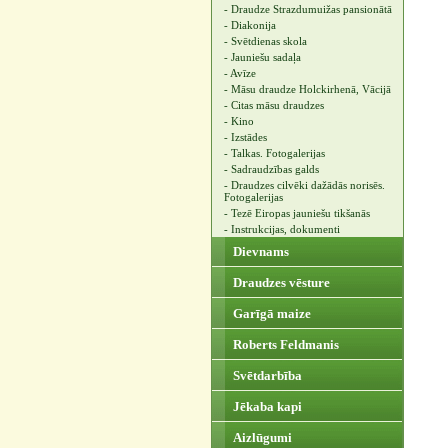
- Draudze Strazdumuižas pansionātā
- Diakonija
- Svētdienas skola
- Jauniešu sadaļa
- Avīze
- Māsu draudze Holckirhenā, Vācijā
- Citas māsu draudzes
- Kino
- Izstādes
- Talkas. Fotogalerijas
- Sadraudzības galds
- Draudzes cilvēki dažādās norisēs.
Fotogalerijas
- Tezē Eiropas jauniešu tikšanās
- Instrukcijas, dokumenti
Dievnams
Draudzes vēsture
Garīgā maize
Roberts Feldmanis
Svētdarbība
Jēkaba kapi
Aizlūgumi