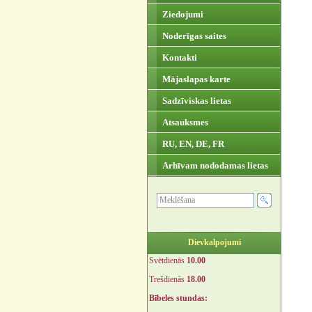
Ziedojumi
Noderīgas saites
Kontakti
Mājaslapas karte
Sadzīviskas lietas
Atsauksmes
RU, EN, DE, FR
Arhīvam nododamas lietas
Dievkalpojumi
Svētdienās
10.00
Trešdienās
18.00
Bībeles stundas: