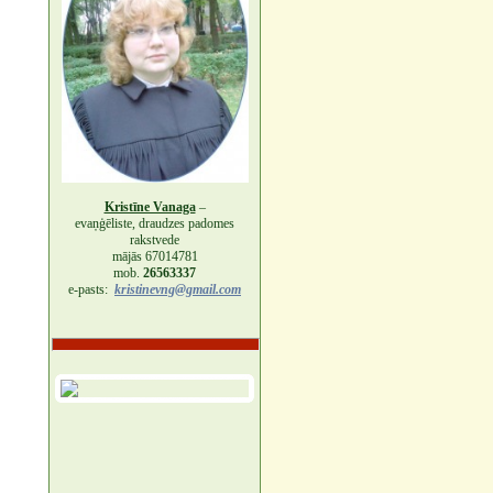
Kristīne Vanaga
–
evaņģēliste, draudzes padomes
rakstvede
mājās 67014781
mob.
26563337
e-pasts:
kristinevng@gmail.com