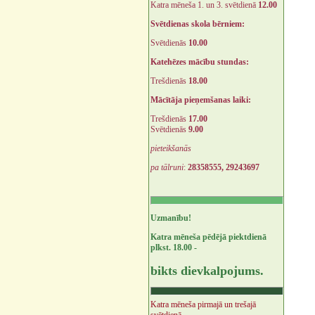
Katra mēneša 1. un 3. svētdienā
12.00
Svētdienas skola bērniem:
Svētdienās
10.00
Katehēzes mācību stundas:
Trešdienās
18.00
Mācītāja pieņemšanas laiki:
Trešdienās
17.00
Svētdienās
9.00
pieteikšanās
pa tālruni
:
28358555, 29243697
Uzmanību!
Katra mēneša pēdējā piektdienā
plkst. 18.00 -
bikts dievkalpojums.
Katra mēneša pirmajā un trešajā