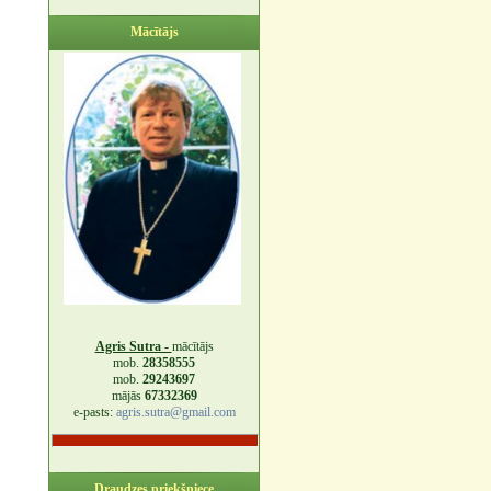
Mācītājs
Agris Sutra -
mācītājs
mob.
28358555
mob.
29243697
mājās
67332369
e-pasts:
agris.sutra@gmail.com
Draudzes priekšniece