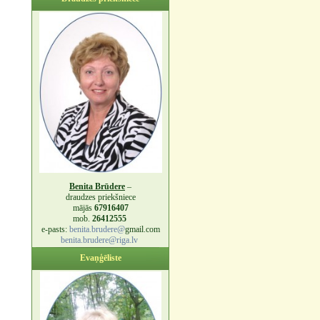
Benita Brūdere
–
draudzes priekšniece
mājās
67916407
mob.
26412555
e-pasts:
benita.brudere@
gmail.com
benita.brudere@riga.lv
Evaņģēliste