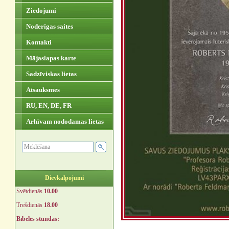
Ziedojumi
Noderīgas saites
Kontakti
Mājaslapas karte
Sadzīviskas lietas
Atsauksmes
RU, EN, DE, FR
Arhīvam nododamas lietas
Dievkalpojumi
Svētdienās
10.00
Trešdienās
18.00
Bībeles stundas: