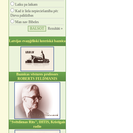
Laiku pa laikam
Kad ir liela nepieciešamība pēc
Dieva palīdzības
Man nav Bībeles
Rezultāti »
Latvijas evaņģēliski luteriskā baznīca
Baznīcas vēstures profesors
ROBERTS FELDMANIS
"Svētdienas Rīts", IHTIS, Kristīgais
radio