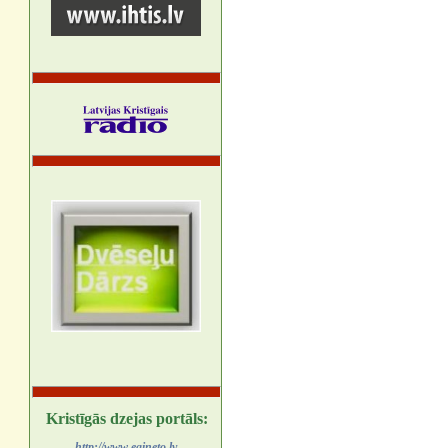
Kristīgās dzejas portāls:
http://www.egineto.lv