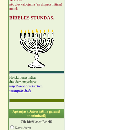
svētdienā
pēc dievkalpojuma (ap divpadsmitiem)
notiek
BĪBELES STUNDAS.
Holckirhenes māsu
draudzes mājaslapa:
http://www.holzkirchen
-evangelisch.de
Aptaujas (Datorsistēma garantē
anonimitāti!)
Cik bieži lasāt Bībeli?
Katru dienu