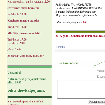
Katra mēneša 1. un 3. svētdienā
12.00
Reģistrācijas Nr.: 40008178759
Svētdienas skola bērniem:
Bankas konts: LV43PARX0013132500001
E-pasts: feldmanafonds@gmail.com
Svētdienās
10.00
Mājaslapa: www.robertsfeldmanis.lv
Katehēzes mācību stundas:
‍Pilns plakāts pieejams
-
šeit
Trešdienās
18.00
Mācītāja pieņemšanas laiki:
2018. gada 12. martā no mūsu draudzes ko
Trešdienās
17.00
Svētdienās
9.00
« atpakaļ
pieteikšanās
pa tālruni
:
28358555, 29243697
Jūsu komentārs:
Vārds:
Uzmanību!
E-pasts
Katra mēneša pēdējā piektdienā
plkst. 18.00 -
bikts dievkalpojums.
Katra mēneša pirmajā un trešajā