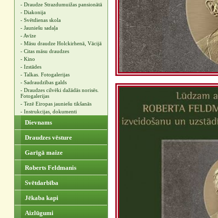
- Draudze Strazdumuižas pansionātā
- Diakonija
- Svētdienas skola
- Jauniešu sadaļa
- Avīze
- Māsu draudze Holckirhenā, Vācijā
- Citas māsu draudzes
- Kino
- Izstādes
- Talkas. Fotogalerijas
- Sadraudzības galds
- Draudzes cilvēki dažādās norisēs.
Fotogalerijas
- Tezē Eiropas jauniešu tikšanās
- Instrukcijas, dokumenti
Dievnams
Draudzes vēsture
Garīgā maize
Roberts Feldmanis
Svētdarbība
Jēkaba kapi
Aizlūgumi