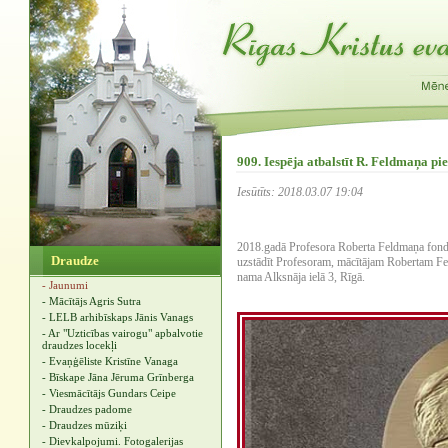
909. Iespēja atbalstīt R. Feldmaņa pi
Iesūtīts: 2018.03.07 19:04
2018.gadā Profesora Roberta Feldmaņa fonds 
Draudze
uzstādīt Profesoram, mācītājam Robertam Fel
nama Alksnāja ielā 3, Rīgā.
- Jaunumi
- Mācītājs Agris Sutra
- LELB arhibīskaps Jānis Vanags
- Ar "Uzticības vairogu" apbalvotie
draudzes locekļi
- Evaņģēliste Kristīne Vanaga
- Bīskape Jāna Jēruma Grīnberga
- Viesmācītājs Gundars Ceipe
- Draudzes padome
- Draudzes mūziķi
- Dievkalpojumi. Fotogalerijas