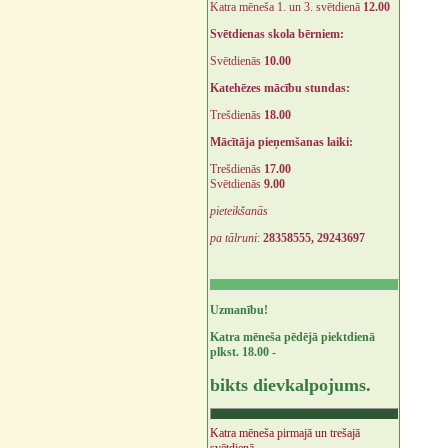
Katra mēneša 1. un 3. svētdienā
12.00
Svētdienas skola bērniem:
Svētdienās
10.00
Katehēzes mācību stundas:
Trešdienās
18.00
Mācītāja pieņemšanas laiki:
Trešdienās
17.00
Svētdienās
9.00
pieteikšanās
pa tālruni
:
28358555, 29243697
Uzmanību!
Katra mēneša pēdējā piektdienā
plkst. 18.00 -
bikts dievkalpojums.
Katra mēneša pirmajā un trešajā