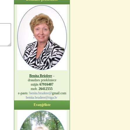
Benita Brūdere
–
draudzes priekšniece
mājās
67916407
mob.
26412555
e-pasts:
benita.brudere@
gmail.com
benita.brudere@riga.lv
Evaņģēliste