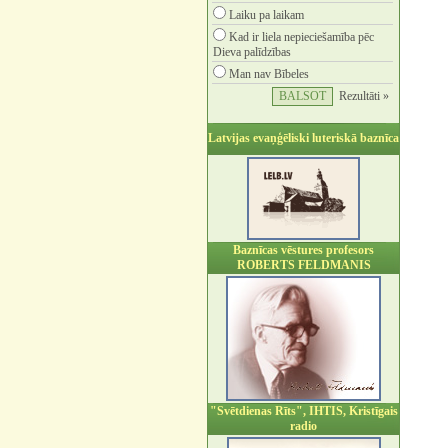
Laiku pa laikam
Kad ir liela nepieciešamība pēc
Dieva palīdzības
Man nav Bībeles
Rezultāti »
Latvijas evaņģēliski luteriskā baznīca
Baznīcas vēstures profesors
ROBERTS FELDMANIS
"Svētdienas Rīts", IHTIS, Kristīgais
radio