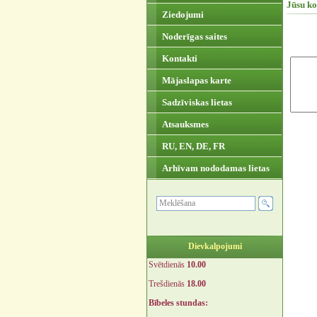
Jūsu k
Ziedojumi
Noderīgas saites
Kontakti
Mājaslapas karte
Sadzīviskas lietas
Atsauksmes
RU, EN, DE, FR
Arhīvam nododamas lietas
Dievkalpojumi
Svētdienās
10.00
Trešdienās
18.00
Bībeles stundas: