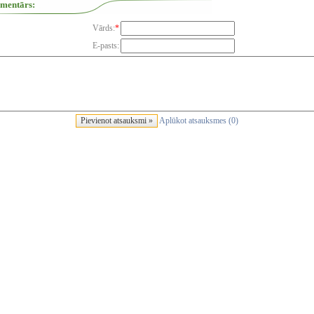
omentārs:
Vārds:
*
E-pasts:
Aplūkot atsauksmes (0)