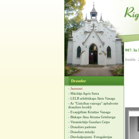
907. I
Iesūtīts:
Draudze
- Jaunumi
- Mācītājs Agris Sutra
- LELB arhibīskaps Jānis Vanags
- Ar "Uzticības vairogu" apbalvotie
draudzes locekļi
- Evaņģēliste Kristīne Vanaga
- Bīskape Jāna Jēruma Grīnberga
- Viesmācītājs Gundars Ceipe
- Draudzes padome
- Draudzes mūziķi
- Dievkalpojumi. Fotogalerijas