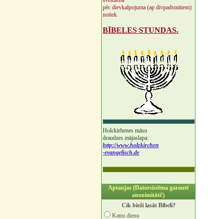
svētdienā
pēc dievkalpojuma (ap divpadsmitiem)
notiek
BĪBELES STUNDAS.
Holckirhenes māsu
draudzes mājaslapa:
http://www.holzkirchen
-evangelisch.de
Aptaujas (Datorsistēma garantē
anonimitāti!)
Cik bieži lasāt Bībeli?
Katru dienu