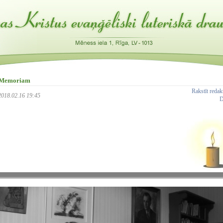
n Memoriam
Rakstīt reda
 2018.02.16 19:45
D