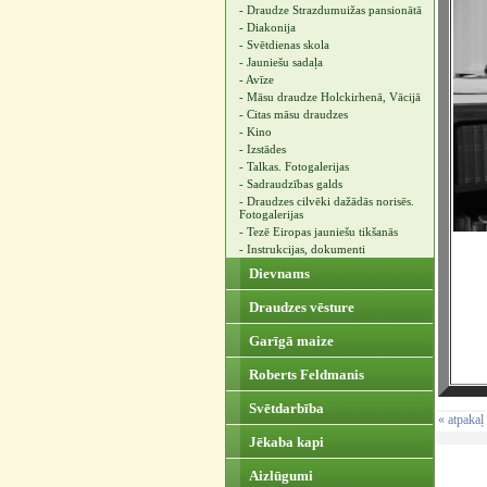
- Draudze Strazdumuižas pansionātā
- Diakonija
- Svētdienas skola
- Jauniešu sadaļa
- Avīze
- Māsu draudze Holckirhenā, Vācijā
- Citas māsu draudzes
- Kino
- Izstādes
- Talkas. Fotogalerijas
- Sadraudzības galds
- Draudzes cilvēki dažādās norisēs.
Fotogalerijas
- Tezē Eiropas jauniešu tikšanās
- Instrukcijas, dokumenti
Dievnams
Draudzes vēsture
Garīgā maize
Roberts Feldmanis
Svētdarbība
« atpakaļ
Jēkaba kapi
Aizlūgumi