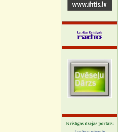
Kristīgās dzejas portāls:
http://www.egineto.lv