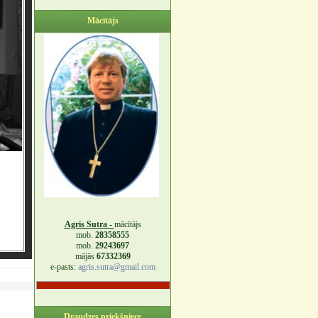
Mācītājs
Agris Sutra -
mācītājs
mob.
28358555
mob.
29243697
mājās
67332369
e-pasts:
agris.sutra@gmail.com
Draudzes priekšniece