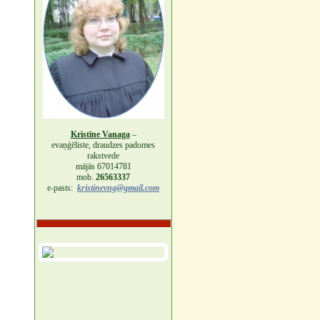
Kristīne Vanaga
–
evaņģēliste, draudzes padomes
rakstvede
mājās 67014781
mob.
26563337
e-pasts:
kristinevng@gmail.com