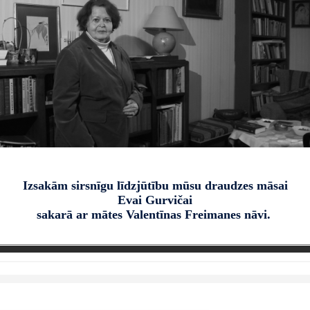
Izsakām sirsnīgu līdzjūtību
‍mūsu draudzes māsai
‍Evai Gurvičai
‍sakarā ar mātes Valentīnas Freimanes nāvi.