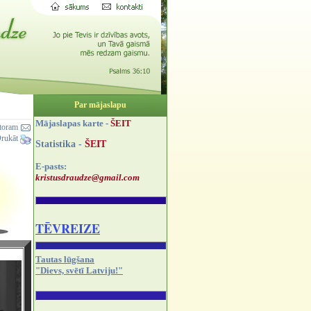
Par mājaslapu
Mājaslapas karte -
ŠEIT
ktoram
rukāt
Statistika -
ŠEIT
E-pasts:
kristusdraudze@gmail.com
TĒVREIZE
Tautas lūgšana
"Dievs, svētī Latviju!"