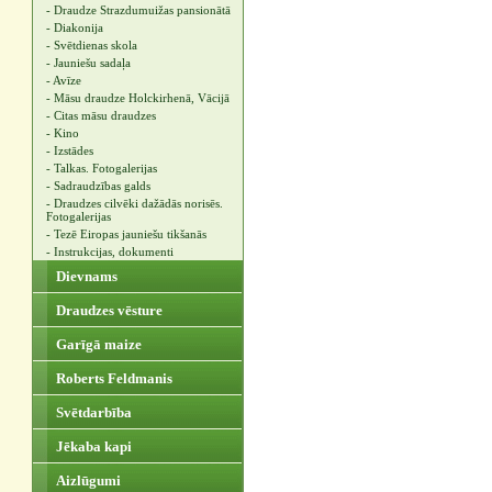
- Draudze Strazdumuižas pansionātā
- Diakonija
- Svētdienas skola
- Jauniešu sadaļa
- Avīze
- Māsu draudze Holckirhenā, Vācijā
- Citas māsu draudzes
- Kino
- Izstādes
- Talkas. Fotogalerijas
- Sadraudzības galds
- Draudzes cilvēki dažādās norisēs.
Fotogalerijas
- Tezē Eiropas jauniešu tikšanās
- Instrukcijas, dokumenti
Dievnams
Draudzes vēsture
Garīgā maize
Roberts Feldmanis
Svētdarbība
Jēkaba kapi
Aizlūgumi