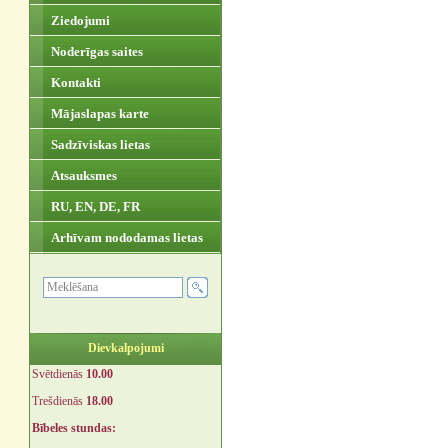
Ziedojumi
Noderīgas saites
Kontakti
Mājaslapas karte
Sadzīviskas lietas
Atsauksmes
RU, EN, DE, FR
Arhīvam nododamas lietas
Dievkalpojumi
Svētdienās
10.00
Trešdienās
18.00
Bībeles stundas: