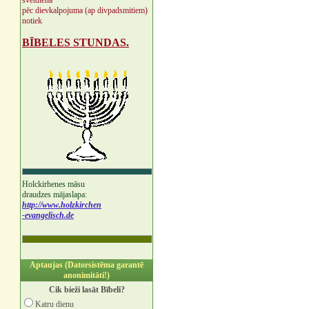
svētdienā
pēc dievkalpojuma (ap divpadsmitiem)
notiek
BĪBELES STUNDAS.
Holckirhenes māsu
draudzes mājaslapa:
http://www.holzkirchen
-evangelisch.de
Aptaujas (Datorsistēma garantē
anonimitāti!)
Cik bieži lasāt Bībeli?
Katru dienu