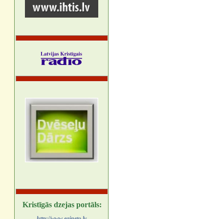
Kristīgās dzejas portāls:
http://www.egineto.lv