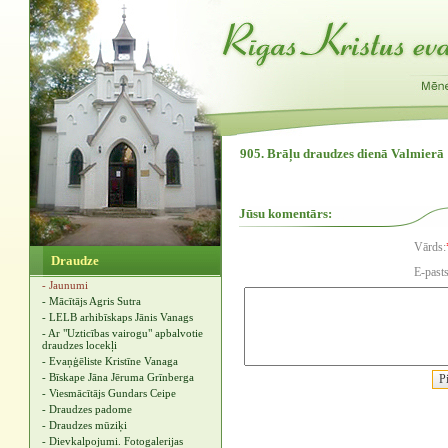
905. Brāļu draudzes dienā Valmierā
Jūsu komentārs:
Vārds:
Draudze
E-pasts
- Jaunumi
- Mācītājs Agris Sutra
- LELB arhibīskaps Jānis Vanags
- Ar "Uzticības vairogu" apbalvotie
draudzes locekļi
- Evaņģēliste Kristīne Vanaga
- Bīskape Jāna Jēruma Grīnberga
- Viesmācītājs Gundars Ceipe
- Draudzes padome
- Draudzes mūziķi
- Dievkalpojumi. Fotogalerijas