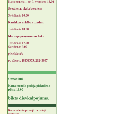
Katra mēneša 1. un 3. svētdienā
12.00
Svētdienas skola bērniem:
Svētdienās
10.00
Katehēzes mācību stundas:
Trešdienās
18.00
Mācītāja pieņemšanas laiki:
Trešdienās
17.00
Svētdienās
9.00
pieteikšanās
pa tālruni
:
28358555, 29243697
Uzmanību!
Katra mēneša pēdējā piektdienā
plkst. 18.00 -
bikts dievkalpojums.
Katra mēneša pirmajā un trešajā