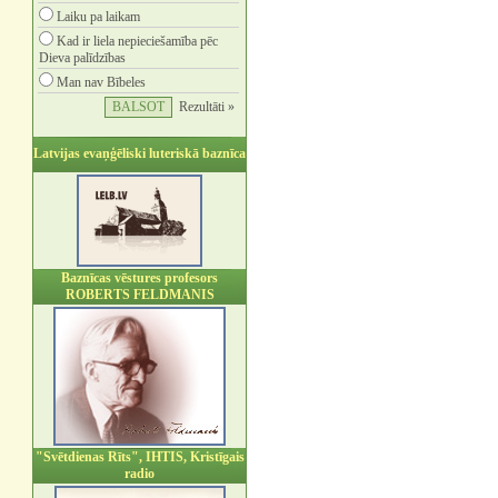
Laiku pa laikam
Kad ir liela nepieciešamība pēc
Dieva palīdzības
Man nav Bībeles
Rezultāti »
Latvijas evaņģēliski luteriskā baznīca
Baznīcas vēstures profesors
ROBERTS FELDMANIS
"Svētdienas Rīts", IHTIS, Kristīgais
radio