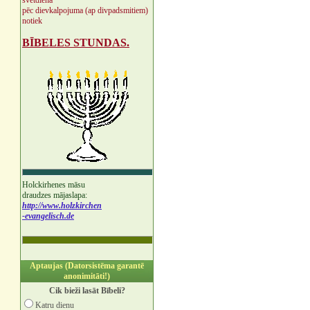
svētdienā
pēc dievkalpojuma (ap divpadsmitiem)
notiek
BĪBELES STUNDAS.
Holckirhenes māsu
draudzes mājaslapa:
http://www.holzkirchen
-evangelisch.de
Aptaujas (Datorsistēma garantē
anonimitāti!)
Cik bieži lasāt Bībeli?
Katru dienu