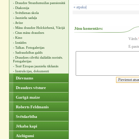
- Draudze Strazdumuižas pansionātā
« atpakaļ
- Diakonija
- Svētdienas skola
- Jauniešu sadaļa
- Avīze
- Māsu draudze Holckirhenā, Vācijā
Jūsu komentārs:
- Citas māsu draudzes
- Kino
Vārds:
- Izstādes
E-pasts
- Talkas. Fotogalerijas
- Sadraudzības galds
- Draudzes cilvēki dažādās norisēs.
Fotogalerijas
- Tezē Eiropas jauniešu tikšanās
- Instrukcijas, dokumenti
Dievnams
Draudzes vēsture
Garīgā maize
Roberts Feldmanis
Svētdarbība
Jēkaba kapi
Aizlūgumi