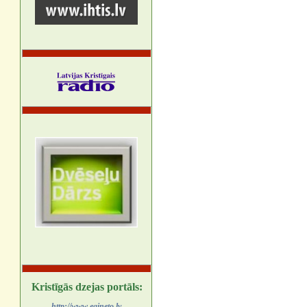
Kristīgās dzejas portāls:
http://www.egineto.lv