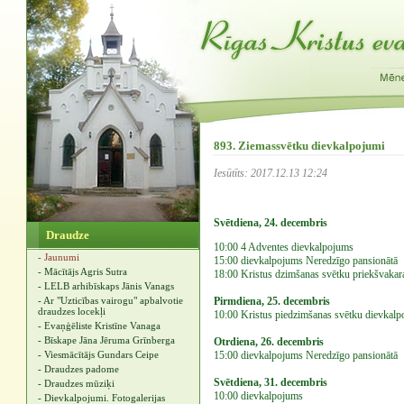
893. Ziemassvētku dievkalpojumi
Iesūtīts: 2017.12.13 12:24
Svētdiena, 24. decembris
Draudze
10:00 4 Adventes dievkalpojums
- Jaunumi
15:00 dievkalpojums Neredzīgo pansionātā
- Mācītājs Agris Sutra
18:00 Kristus dzimšanas svētku priekšvakar
- LELB arhibīskaps Jānis Vanags
- Ar "Uzticības vairogu" apbalvotie
Pirmdiena, 25. decembris
draudzes locekļi
10:00 Kristus piedzimšanas svētku dievkal
- Evaņģēliste Kristīne Vanaga
- Bīskape Jāna Jēruma Grīnberga
Otrdiena, 26. decembris
- Viesmācītājs Gundars Ceipe
15:00 dievkalpojums Neredzīgo pansionātā
- Draudzes padome
Svētdiena, 31. decembris
- Draudzes mūziķi
10:00 dievkalpojums
- Dievkalpojumi. Fotogalerijas