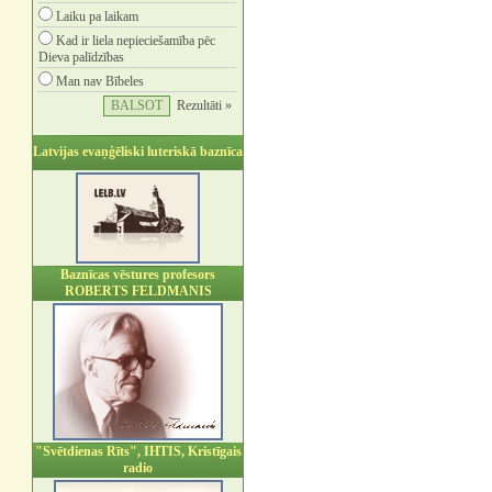
Laiku pa laikam
Kad ir liela nepieciešamība pēc
Dieva palīdzības
Man nav Bībeles
Rezultāti »
Latvijas evaņģēliski luteriskā baznīca
Baznīcas vēstures profesors
ROBERTS FELDMANIS
"Svētdienas Rīts", IHTIS, Kristīgais
radio