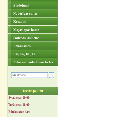
Ziedojumi
Noderīgas saites
Kontakti
Mājaslapas karte
Sadzīviskas lietas
Atsauksmes
RU, EN, DE, FR
Arhīvam nododamas lietas
Dievkalpojumi
Svētdienās
10.00
Trešdienās
18.00
Bībeles stundas: