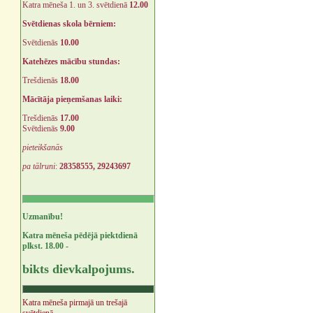
Katra mēneša 1. un 3. svētdienā
12.00
Svētdienas skola bērniem:
Svētdienās
10.00
Katehēzes mācību stundas:
Trešdienās
18.00
Mācītāja pieņemšanas laiki:
Trešdienās
17.00
Svētdienās
9.00
pieteikšanās
pa tālruni
:
28358555, 29243697
Uzmanību!
Katra mēneša pēdējā piektdienā
plkst. 18.00 -
bikts dievkalpojums.
Katra mēneša pirmajā un trešajā