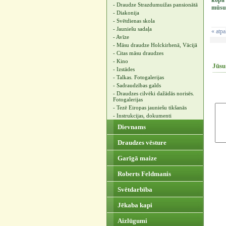
kopā 
- Draudze Strazdumuižas pansionātā
mūsu 
- Diakonija
- Svētdienas skola
- Jauniešu sadaļa
« atpa
- Avīze
- Māsu draudze Holckirhenā, Vācijā
- Citas māsu draudzes
- Kino
Jūsu
- Izstādes
- Talkas. Fotogalerijas
- Sadraudzības galds
- Draudzes cilvēki dažādās norisēs.
Fotogalerijas
- Tezē Eiropas jauniešu tikšanās
- Instrukcijas, dokumenti
Dievnams
Draudzes vēsture
Garīgā maize
Roberts Feldmanis
Svētdarbība
Jēkaba kapi
Aizlūgumi