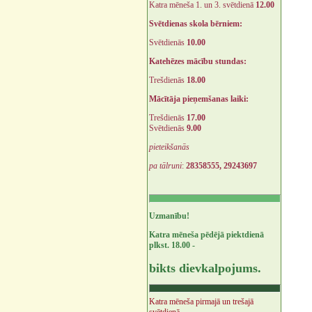
Katra mēneša 1. un 3. svētdienā
12.00
Svētdienas skola bērniem:
Svētdienās
10.00
Katehēzes mācību stundas:
Trešdienās
18.00
Mācītāja pieņemšanas laiki:
Trešdienās
17.00
Svētdienās
9.00
pieteikšanās
pa tālruni
:
28358555, 29243697
Uzmanību!
Katra mēneša pēdējā piektdienā
plkst. 18.00 -
bikts dievkalpojums.
Katra mēneša pirmajā un trešajā