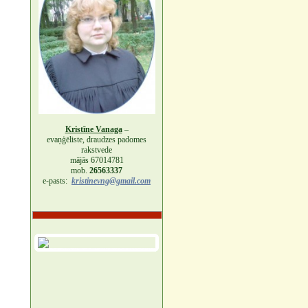
Kristīne Vanaga
–
evaņģēliste, draudzes padomes
rakstvede
mājās 67014781
mob.
26563337
e-pasts:
kristinevng@gmail.com