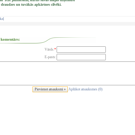
ar Tezē jauniešiem, kurus savās mājās uzņēmuši
draudzes un tuvākās apkārtnes cilvēki.
kaļ
 komentārs:
Vārds:
*
E-pasts:
Aplūkot atsauksmes (0)