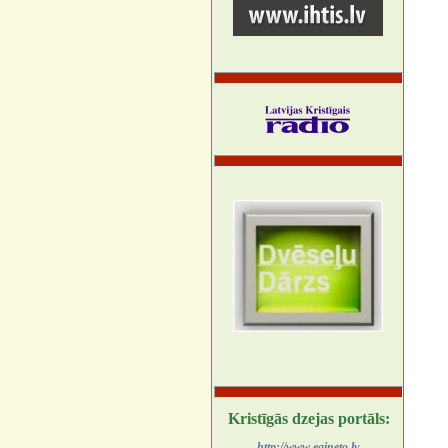
Kristīgās dzejas portāls:
http://www.egineto.lv