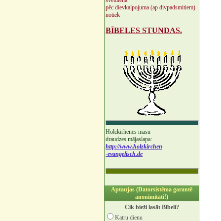
svētdienā
pēc dievkalpojuma (ap divpadsmitiem)
notiek
BĪBELES STUNDAS.
Holckirhenes māsu
draudzes mājaslapa:
http://www.holzkirchen
-evangelisch.de
Aptaujas (Datorsistēma garantē
anonimitāti!)
Cik bieži lasāt Bībeli?
Katru dienu