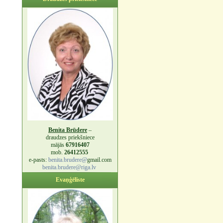
Benita Brūdere
–
draudzes priekšniece
mājās
67916407
mob.
26412555
e-pasts:
benita.brudere@
gmail.com
benita.brudere@riga.lv
Evaņģēliste