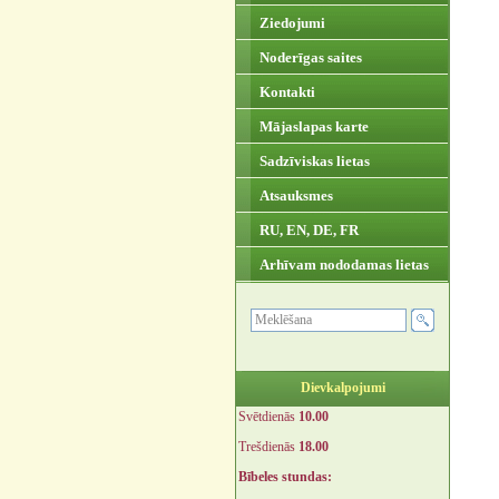
Ziedojumi
Noderīgas saites
Kontakti
Mājaslapas karte
Sadzīviskas lietas
Atsauksmes
RU, EN, DE, FR
Arhīvam nododamas lietas
Dievkalpojumi
Svētdienās
10.00
Trešdienās
18.00
Bībeles stundas: