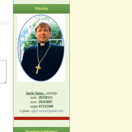
Mācītājs
Agris Sutra -
mācītājs
mob.
28358555
mob.
29243697
mājās
67332369
e-pasts:
agris.sutra@gmail.com
Draudzes priekšniece