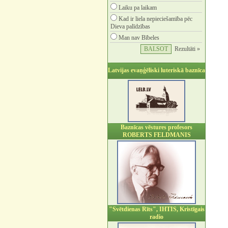
Laiku pa laikam
Kad ir liela nepieciešamība pēc
Dieva palīdzības
Man nav Bībeles
Rezultāti »
Latvijas evaņģēliski luteriskā baznīca
Baznīcas vēstures profesors
ROBERTS FELDMANIS
"Svētdienas Rīts", IHTIS, Kristīgais
radio