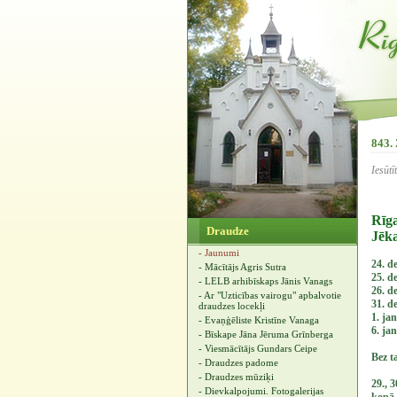
843.
Iesūt
Rīg
Draudze
Jēk
- Jaunumi
24. d
- Mācītājs Agris Sutra
25. d
- LELB arhibīskaps Jānis Vanags
26. d
- Ar "Uzticības vairogu" apbalvotie
31. d
draudzes locekļi
1. jan
- Evaņģēliste Kristīne Vanaga
6. ja
- Bīskape Jāna Jēruma Grīnberga
- Viesmācītājs Gundars Ceipe
Bez 
- Draudzes padome
- Draudzes mūziķi
29., 
- Dievkalpojumi. Fotogalerijas