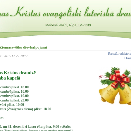
 Ziemassvētku dievkalpojumi
Rakstīt redakto
īts: 2016.12.22 20:55
Dru
as Kristus draudzē
aba kapelā
ecembrī plkst. 18.00
ecembrī plkst. 10.00
ecembrī plkst. 10.00
ecembrī plkst. 23.00
vārī plkst. 10.00
nvārī (Zvaigznes diena) plkst. 18.00
tam
30. un 31. decembrī katru rītu plkst. 9.00 svētrīts