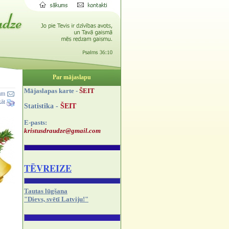
Par mājaslapu
Mājaslapas karte -
ŠEIT
ram
kāt
Statistika -
ŠEIT
E-pasts:
kristusdraudze@gmail.com
TĒVREIZE
Tautas lūgšana
"Dievs, svētī Latviju!"