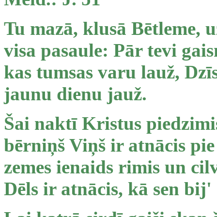
Tu mazā, klusā Bētleme, u
visa pasaule: Pār tevi gai
kas tumsas varu lauž, Dzīs
jaunu dienu jauž.
Šai naktī Kristus piedzimi
bērniņš Viņš ir atnācis pie
zemes ienaids rimis un cil
Dēls ir atnācis, kā sen bij'