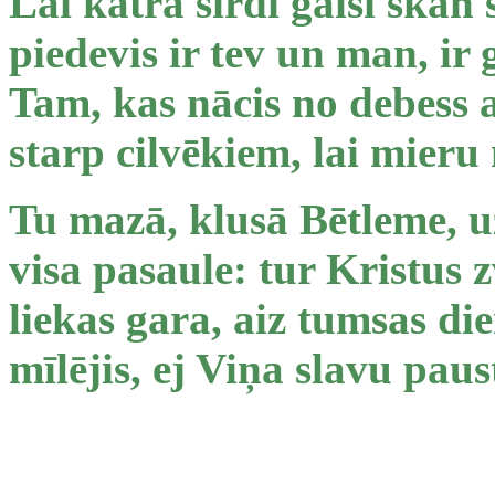
Lai katrā sirdī gaiši skan
piedevis ir tev un man, ir
Tam, kas nācis no debess 
starp cilvēkiem, lai mieru 
Tu mazā, klusā Bētleme, u
visa pasaule: tur Kristus 
liekas gara, aiz tumsas die
mīlējis, ej Viņa slavu paus