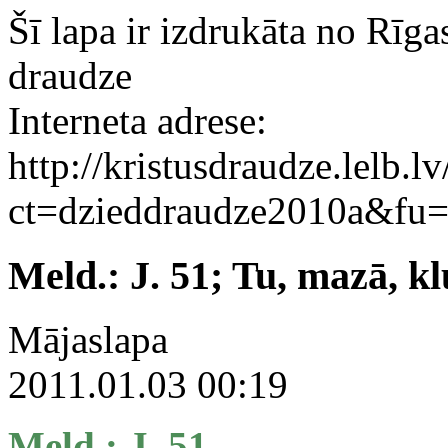
Šī lapa ir izdrukāta no Rīga
draudze
Interneta adrese:
http://kristusdraudze.lelb.lv
ct=dzieddraudze2010a&fu
Meld.: J. 51; Tu, mazā, kl
Mājaslapa
2011.01.03 00:19
Meld.: J. 51