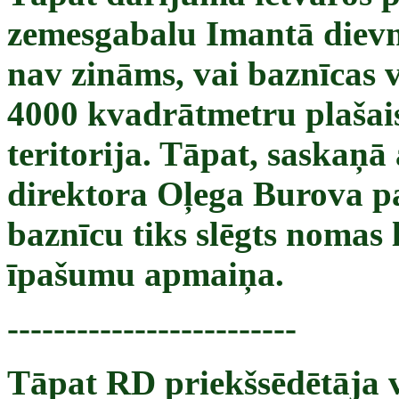
zemesgabalu Imantā dievn
nav zināms, vai baznīcas v
4000 kvadrātmetru plašai
teritorija. Tāpat, saska
direktora Oļega Burova pa
baznīcu tiks slēgts nomas 
īpašumu apmaiņa.
-------------------------
Tāpat RD priekšsēdētāja vi