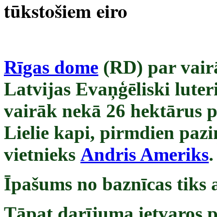
tūkstošiem eiro
Rīgas dome
(RD) par vair
Latvijas Evaņģēliski lute
vairāk nekā 26 hektārus pl
Lielie kapi, pirmdien paz
vietnieks
Andris Ameriks
.
Īpašums no baznīcas tiks a
Tāpat darījuma ietvaros 