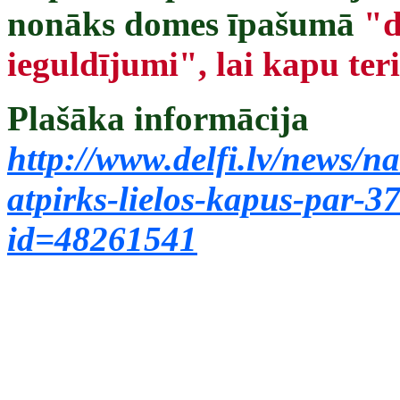
nonāks domes īpašumā
"d
ieguldījumi", lai kapu ter
Plašāka informācija
http://www.delfi.lv/news/na
atpirks-lielos-kapus-par-3
id=48261541
‍