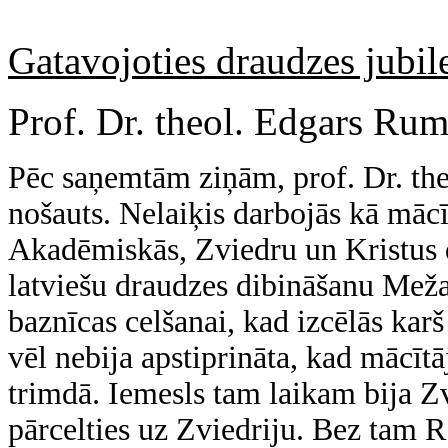
Gatavojoties draudzes jubile
Prof. Dr. theol. Edgars Rum
Pēc saņemtām ziņām, prof. Dr. t
nošauts. Nelaiķis darbojās kā mācī
Akadēmiskās, Zviedru un Kristus d
latviešu draudzes dibināšanu Mežap
baznīcas celšanai, kad izcēlās karš
vēl nebija apstiprināta, kad mācīt
trimdā. Iemesls tam laikam bija Z
pārcelties uz Zviedriju. Bez tam R.