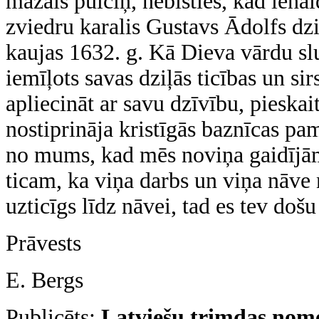
mazais pulciņ, nebīsties, kad ien
zviedru karalis Gustavs Ādolfs dz
kaujas 1632. g. Kā Dieva vārdu slu
iemīļots savas dziļās ticības un si
apliecināt ar savu dzīvību, pieska
nostiprināja kristīgās baznīcas pam
no mums, kad mēs noviņa gaidījām 
ticam, ka viņa darbs un viņa nāve 
uzticīgs līdz nāvei, tad es tev došu
Prāvests
E. Bergs
Publicēts:
Latviešu trimdas nom