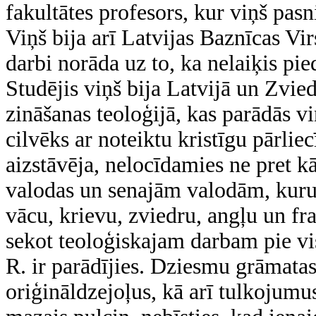
fakultātes profesors, kur viņš pas
Viņš bija arī Latvijas Baznīcas Vir
darbi norāda uz to, ka nelaiķis pi
Studējis viņš bija Latvijā un Zvied
zināšanas teoloģijā, kas parādās vi
cilvēks ar noteiktu kristīgu pārlie
aizstāvēja, nelocīdamies ne pret
valodas un senajām valodām, kuru z
vācu, krievu, zviedru, angļu un fr
sekot teoloģiskajam darbam pie vi
R. ir parādījies. Dziesmu grāmata
oriģināldzejoļus, kā arī tulkojumu