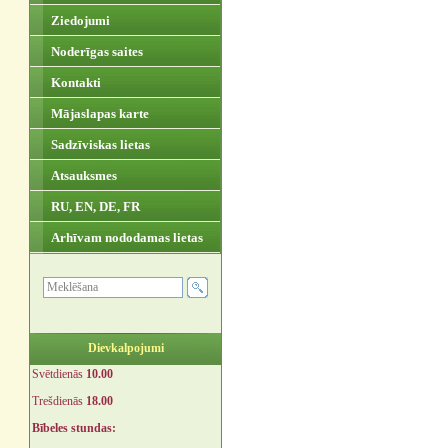
Ziedojumi
Noderīgas saites
Kontakti
Mājaslapas karte
Sadzīviskas lietas
Atsauksmes
RU, EN, DE, FR
Arhīvam nododamas lietas
Dievkalpojumi
Svētdienās
10.00
Trešdienās
18.00
Bībeles stundas: