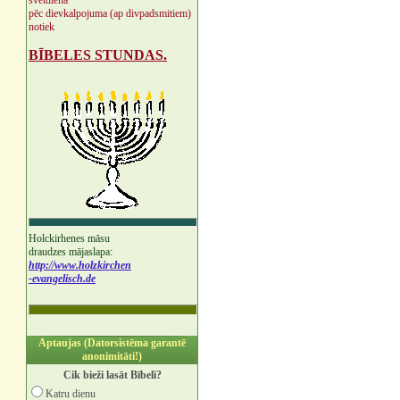
svētdienā
pēc dievkalpojuma (ap divpadsmitiem)
notiek
BĪBELES STUNDAS.
Holckirhenes māsu
draudzes mājaslapa:
http://www.holzkirchen
-evangelisch.de
Aptaujas (Datorsistēma garantē
anonimitāti!)
Cik bieži lasāt Bībeli?
Katru dienu