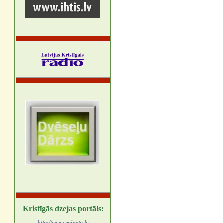
Kristīgās dzejas portāls:
http://www.egineto.lv