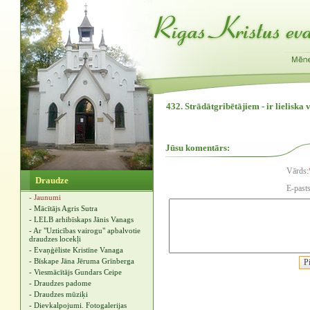
432. Strādātgribētājiem - ir lieliska
Jūsu komentārs:
Vārds:
Draudze
E-pasts
- Jaunumi
- Mācītājs Agris Sutra
- LELB arhibīskaps Jānis Vanags
- Ar "Uzticības vairogu" apbalvotie
draudzes locekļi
- Evaņģēliste Kristīne Vanaga
- Bīskape Jāna Jēruma Grīnberga
- Viesmācītājs Gundars Ceipe
- Draudzes padome
- Draudzes mūziķi
- Dievkalpojumi. Fotogalerijas