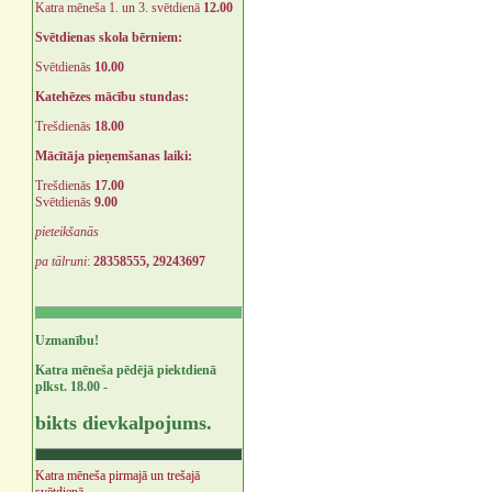
Katra mēneša 1. un 3. svētdienā
12.00
Svētdienas skola bērniem:
Svētdienās
10.00
Katehēzes mācību stundas:
Trešdienās
18.00
Mācītāja pieņemšanas laiki:
Trešdienās
17.00
Svētdienās
9.00
pieteikšanās
pa tālruni
:
28358555, 29243697
Uzmanību!
Katra mēneša pēdējā piektdienā
plkst. 18.00 -
bikts dievkalpojums.
Katra mēneša pirmajā un trešajā