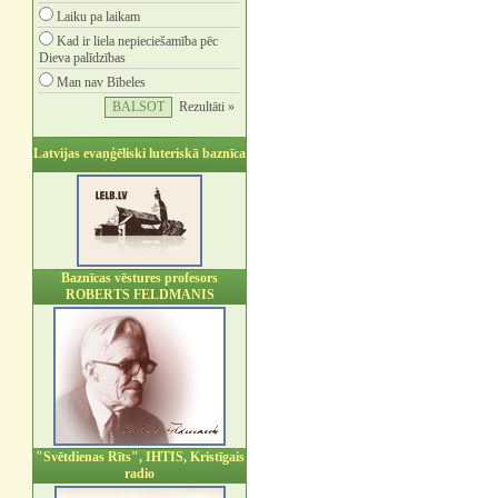
Laiku pa laikam
Kad ir liela nepieciešamība pēc
Dieva palīdzības
Man nav Bībeles
Rezultāti »
Latvijas evaņģēliski luteriskā baznīca
Baznīcas vēstures profesors
ROBERTS FELDMANIS
"Svētdienas Rīts", IHTIS, Kristīgais
radio