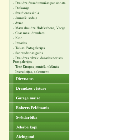
- Draudze Strazdumuižas pansionātā
- Diakonija
- Svētdienas skola
- Jauniešu sadaļa
- Avīze
- Māsu draudze Holckirhenā, Vācijā
- Citas māsu draudzes
- Kino
- Izstādes
- Talkas. Fotogalerijas
- Sadraudzības galds
- Draudzes cilvēki dažādās norisēs.
Fotogalerijas
- Tezē Eiropas jauniešu tikšanās
- Instrukcijas, dokumenti
Dievnams
Draudzes vēsture
Garīgā maize
Roberts Feldmanis
Svētdarbība
Jēkaba kapi
Aizlūgumi