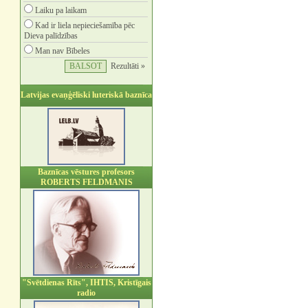
Laiku pa laikam
Kad ir liela nepieciešamība pēc
Dieva palīdzības
Man nav Bībeles
Rezultāti »
Latvijas evaņģēliski luteriskā baznīca
Baznīcas vēstures profesors
ROBERTS FELDMANIS
"Svētdienas Rīts", IHTIS, Kristīgais
radio