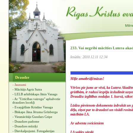
233. Vai negribi mācīties Lutera aka
Iesūtīts: 2010.12.11 12:34
Draudze
Mīļie amatbrāļi/māsas!
- Jaunumi
Vēršos pie jums ar vēsti, ka Lutera Akadēmi
- Mācītājs Agris Sutra
grūtībām, ir radusi iespēju izsludināt uzņ
- LELB arhibīskaps Jānis Vanags
Draudžu izglītības nodaļas 1. kursā, sākot 
- Ar "Uzticības vairogu" apbalvotie
draudzes locekļi
Lūdzu pievienoto dokumentu izdrukāt un p
- Evaņģēliste Kristīne Vanaga
dēļa, ziņot par to draudzei un visādi rosin
- Bīskape Jāna Jēruma Grīnberga
mācībām LA.
- Viesmācītājs Gundars Ceipe
- Draudzes padome
Ar adventa sveicieniem
- Draudzes mūziķi
- Dievkalpojumi. Fotogalerijas
LA valdes vārdā