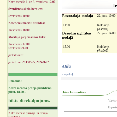
Katra mēneša 1. un 3. svētdienā
12.00
I
Svētdienas skola bērniem:
Pastorālajā nodaļā
22. janv. 10.00
Svētdienās
10.00
Katehēzes mācību stundas:
11:00
Kolok
(4.stāvā)
Trešdienās
18.00
Draudžu izglītības
22. janv. 14.00
Mācītāja pieņemšanas laiki:
nodaļā
Trešdienās
17.00
15.00
Kolok
Svētdienās
9.00
(4.stāvā)
pieteikšanās
pa tālruni
:
28358555, 29243697
Afiša
« atpakaļ
Uzmanību!
Katra mēneša pēdējā piektdienā
plkst. 18.00 -
Jūsu komentārs:
bikts dievkalpojums.
Vārds:
E-pasts
Katra mēneša pirmajā un trešajā