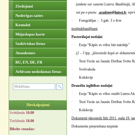
(anketu var saņemt Lutera Akadēmijā, Alk
Ziedojumi
vai pa e-pastu:
academy@latnet.lv
, iepr
Noderīgas saites
· Fotogrāfijas – 3 gab.
3 x
4cm
Kontakti
iestājpārbaudījumi
:
Mājaslapas karte
Pastorālajai nodaļai
:
Sadzīviskas lietas
· Eseja “Kāpēc es vēlos būt mācītājs”
Atsauksmes
(2 – 3 lpp., jāiesniedz kopā ar dokument
· Testi Vecās un Jaunās Derības Svēto Ra
RU, EN, DE, FR
· Svešvaloda
Arhīvam nododamas lietas
· Kolokvijs
Draudžu izglītības nodaļai
:
· Eseja “Kāpēc es vēlos studēt Lutera A
· Testi Vecās un Jaunās Derības Svēto Ra
Dievkalpojumi
· Kolokvijs
Svētdienās
10.00
Dokumenti jāiesniedz līdz 2011. gada 19. ja
Trešdienās
18.00
Dokumentu pieņemšana turpinās
Bībeles stundas: