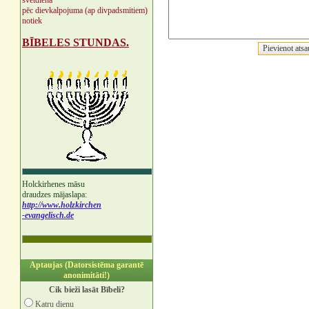
svētdienā
pēc dievkalpojuma (ap divpadsmitiem)
notiek
BĪBELES STUNDAS.
Holckirhenes māsu
draudzes mājaslapa:
http://www.holzkirchen
-evangelisch.de
Aptaujas (Datorsistēma garantē
anonimitāti!)
Cik bieži lasāt Bībeli?
Katru dienu