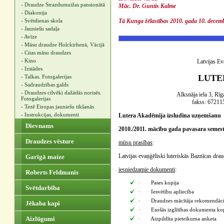
- Draudze Strazdumuižas pansionātā
Māc. Dr. Guntis Kalme
- Diakonija
- Svētdienas skola
Tā Kunga žēlastības 2010. gada 10. decem
- Jauniešu sadaļa
- Avīze
- Māsu draudze Holckirhenā, Vācijā
- Citas māsu draudzes
- Kino
Latvijas Ev
- Izstādes
LUTE
- Talkas. Fotogalerijas
- Sadraudzības galds
- Draudzes cilvēki dažādās norisēs.
Alksnāja iela 3, Rī
Fotogalerijas
fakss: 672115
- Tezē Eiropas jauniešu tikšanās
- Instrukcijas, dokumenti
Lutera Akadēmija izsludina uzņemšanu
Dievnams
2010./2011. mācību gada pavasara semest
Draudzes vēsture
mūsu prasības
:
Latvijas evaņģēliski luteriskās Baznīcas dra
Garīgā maize
iesniedzamie dokumenti
:
Roberts Feldmanis
· Pases kopija
Svētdarbība
· Iesvētību apliecība
· Draudzes mācītāja rekomendāci
Jēkaba kapi
· Esošās izglītības dokumenta kop
Aizlūgumi
· Aizpildīta pieteikuma anketa