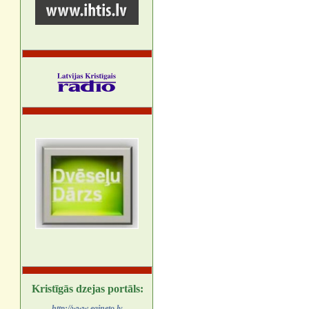
Kristīgās dzejas portāls:
http://www.egineto.lv