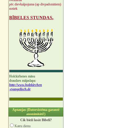
svētdienā
pēc dievkalpojuma (ap divpadsmitiem)
notiek
BĪBELES STUNDAS.
Holckirhenes māsu
draudzes mājaslapa:
http://www.holzkirchen
-evangelisch.de
Aptaujas (Datorsistēma garantē
anonimitāti!)
Cik bieži lasāt Bībeli?
Katru dienu