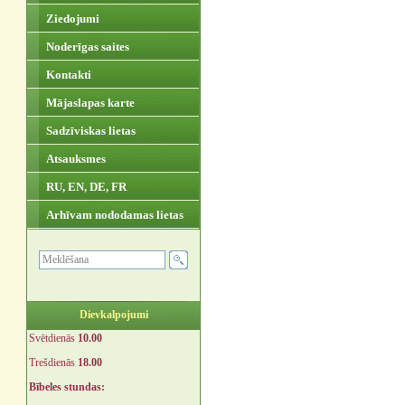
Ziedojumi
Noderīgas saites
Kontakti
Mājaslapas karte
Sadzīviskas lietas
Atsauksmes
RU, EN, DE, FR
Arhīvam nododamas lietas
Dievkalpojumi
Svētdienās
10.00
Trešdienās
18.00
Bībeles stundas: