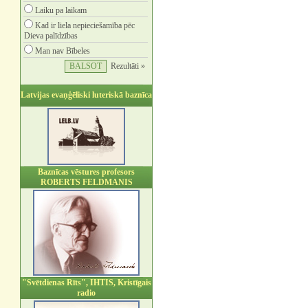
Laiku pa laikam
Kad ir liela nepieciešamība pēc
Dieva palīdzības
Man nav Bībeles
Rezultāti »
Latvijas evaņģēliski luteriskā baznīca
Baznīcas vēstures profesors
ROBERTS FELDMANIS
"Svētdienas Rīts", IHTIS, Kristīgais
radio