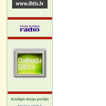
Kristīgās dzejas portāls:
http://www.egineto.lv