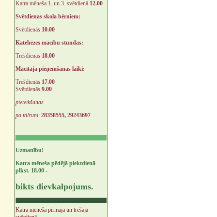
Katra mēneša 1. un 3. svētdienā
12.00
Svētdienas skola bērniem:
Svētdienās
10.00
Katehēzes mācību stundas:
Trešdienās
18.00
Mācītāja pieņemšanas laiki:
Trešdienās
17.00
Svētdienās
9.00
pieteikšanās
pa tālruni
:
28358555, 29243697
Uzmanību!
Katra mēneša pēdējā piektdienā
plkst. 18.00 -
bikts dievkalpojums.
Katra mēneša pirmajā un trešajā