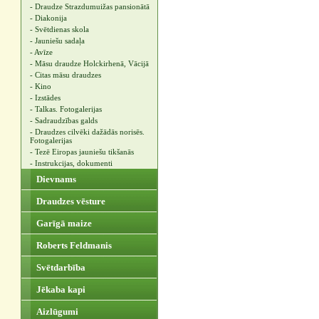
- Draudze Strazdumuižas pansionātā
- Diakonija
- Svētdienas skola
- Jauniešu sadaļa
- Avīze
- Māsu draudze Holckirhenā, Vācijā
- Citas māsu draudzes
- Kino
- Izstādes
- Talkas. Fotogalerijas
- Sadraudzības galds
- Draudzes cilvēki dažādās norisēs.
Fotogalerijas
- Tezē Eiropas jauniešu tikšanās
- Instrukcijas, dokumenti
Dievnams
Draudzes vēsture
Garīgā maize
Roberts Feldmanis
Svētdarbība
Jēkaba kapi
Aizlūgumi