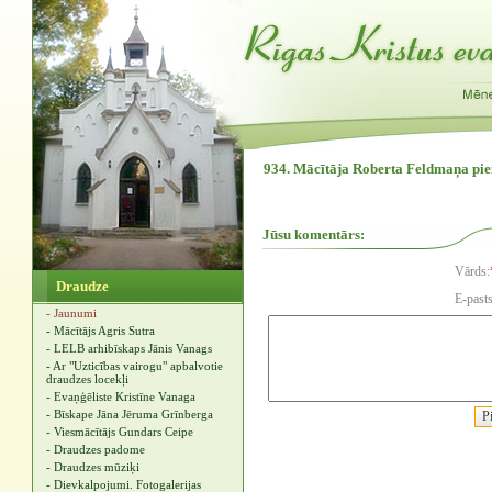
934. Mācītāja Roberta Feldmaņa pie
Jūsu komentārs:
Vārds:
Draudze
E-pasts
- Jaunumi
- Mācītājs Agris Sutra
- LELB arhibīskaps Jānis Vanags
- Ar "Uzticības vairogu" apbalvotie
draudzes locekļi
- Evaņģēliste Kristīne Vanaga
- Bīskape Jāna Jēruma Grīnberga
- Viesmācītājs Gundars Ceipe
- Draudzes padome
- Draudzes mūziķi
- Dievkalpojumi. Fotogalerijas